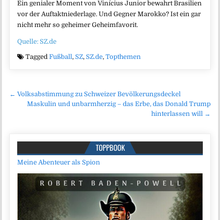
Ein genialer Moment von Vinícius Junior bewahrt Brasilien
vor der Auftaktniederlage. Und Gegner Marokko? Ist ein gar
nicht mehr so geheimer Geheimfavorit.
Quelle: SZ.de
Tagged
Fußball
,
SZ
,
SZ.de
,
Topthemen
Beitragsnavigation
← Volksabstimmung zu Schweizer Bevölkerungsdeckel
Maskulin und unbarmherzig – das Erbe, das Donald Trump
hinterlassen will →
TOPPBOOK
Meine Abenteuer als Spion