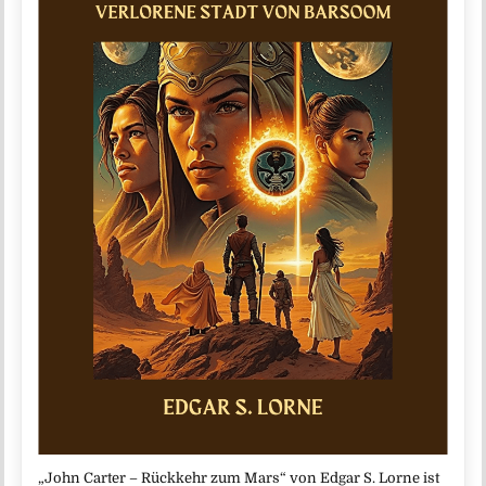
„John Carter – Rückkehr zum Mars“ von Edgar S. Lorne ist