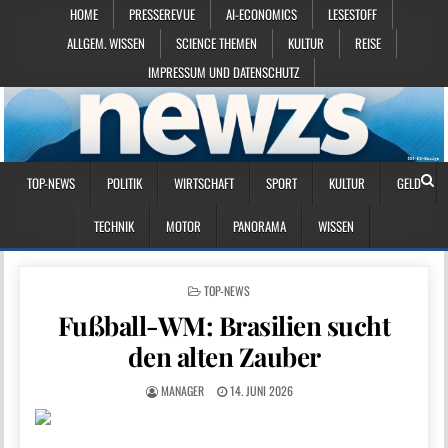
HOME
PRESSEREVUE
AI-ECONOMICS
LESESTOFF
ALLGEM. WISSEN
SCIENCE THEMEN
KULTUR
REISE
IMPRESSUM UND DATENSCHUTZ
TOP-NEWS
POLITIK
WIRTSCHAFT
SPORT
KULTUR
GELD
TECHNIK
MOTOR
PANORAMA
WISSEN
POSTED IN
TOP-NEWS
Fußball-WM: Brasilien sucht
den alten Zauber
MANAGER
14. JUNI 2026