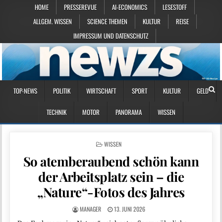
HOME
PRESSEREVUE
AI-ECONOMICS
LESESTOFF
ALLGEM. WISSEN
SCIENCE THEMEN
KULTUR
REISE
IMPRESSUM UND DATENSCHUTZ
TOP-NEWS
POLITIK
WIRTSCHAFT
SPORT
KULTUR
GELD
TECHNIK
MOTOR
PANORAMA
WISSEN
POSTED IN
WISSEN
So atemberaubend schön kann
der Arbeitsplatz sein – die
„Nature“-Fotos des Jahres
MANAGER
13. JUNI 2026