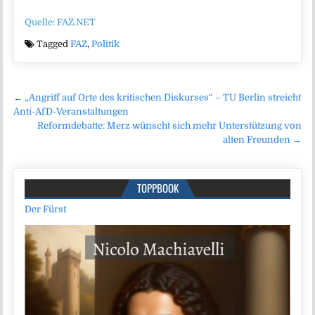
Quelle: FAZ.NET
Tagged
FAZ
,
Politik
Beitragsnavigation
← „Angriff auf Orte des kritischen Diskurses“ – TU Berlin streicht
Anti-AfD-Veranstaltungen
Reformdebatte: Merz wünscht sich mehr Unterstützung von
alten Freunden →
TOPPBOOK
Der Fürst