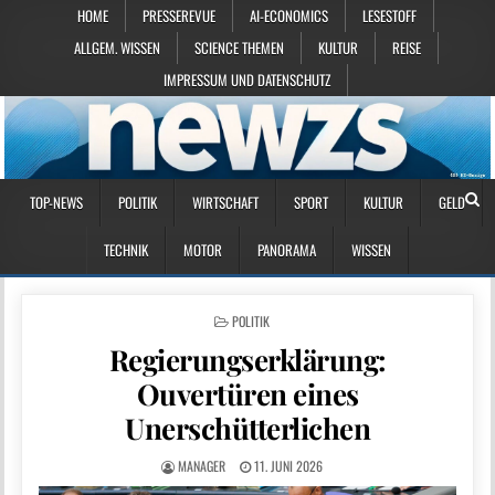
HOME
PRESSEREVUE
AI-ECONOMICS
LESESTOFF
ALLGEM. WISSEN
SCIENCE THEMEN
KULTUR
REISE
IMPRESSUM UND DATENSCHUTZ
TOP-NEWS
POLITIK
WIRTSCHAFT
SPORT
KULTUR
GELD
TECHNIK
MOTOR
PANORAMA
WISSEN
POSTED IN
POLITIK
Regierungserklärung:
Ouvertüren eines
Unerschütterlichen
MANAGER
11. JUNI 2026