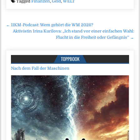
Tagged
Finanzen
,
Geld
,
WELT
Beitragsnavigation
← 11KM-Podcast: Wem gehört die WM 2026?
Aktivistin Irina Kurilova: „Ich stand vor einer einfachen Wahl:
Flucht in die Freiheit oder Gefängnis“ →
TOPPBOOK
Nach dem Fall der Maschinen