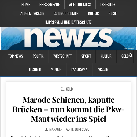
HOME
PRESSEREVUE
AI-ECONOMICS
LESESTOFF
ALLGEM. WISSEN
SCIENCE THEMEN
KULTUR
REISE
IMPRESSUM UND DATENSCHUTZ
TOP-NEWS
POLITIK
WIRTSCHAFT
SPORT
KULTUR
GELD
TECHNIK
MOTOR
PANORAMA
WISSEN
POSTED IN
GELD
Marode Schienen, kaputte
Brücken – nun kommt die Pkw-
Maut wieder ins Spiel
MANAGER
11. JUNI 2026