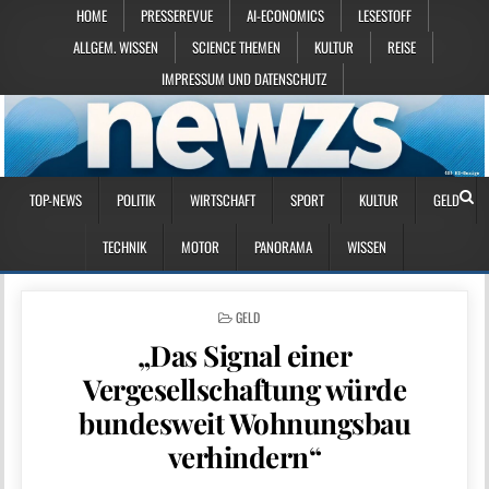
HOME
PRESSEREVUE
AI-ECONOMICS
LESESTOFF
ALLGEM. WISSEN
SCIENCE THEMEN
KULTUR
REISE
IMPRESSUM UND DATENSCHUTZ
TOP-NEWS
POLITIK
WIRTSCHAFT
SPORT
KULTUR
GELD
TECHNIK
MOTOR
PANORAMA
WISSEN
POSTED IN
GELD
„Das Signal einer
Vergesellschaftung würde
bundesweit Wohnungsbau
verhindern“