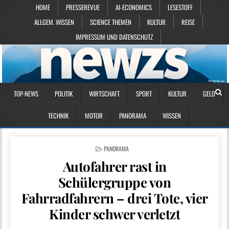
HOME
PRESSEREVUE
AI-ECONOMICS
LESESTOFF
ALLGEM. WISSEN
SCIENCE THEMEN
KULTUR
REISE
IMPRESSUM UND DATENSCHUTZ
TOP-NEWS
POLITIK
WIRTSCHAFT
SPORT
KULTUR
GELD
TECHNIK
MOTOR
PANORAMA
WISSEN
POSTED IN
PANORAMA
Autofahrer rast in
Schülergruppe von
Fahrradfahrern – drei Tote, vier
Kinder schwer verletzt