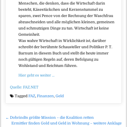
Menschen, die denken, dass die Wirtschaft darin
besteht, Käsestückchen und Kerzenstummel zu
sparen, zwei Pence von der Rechnung der Waschfrau
abzuschneiden und alle möglichen kleinen, gemeinen
und schmutzigen Dinge zu tun. Wirtschaft ist keine
Gemeinheit.
Was wahre Wirtschaft in Wirklichkeit ist, darüber
schreibt der berühmte Schausteller und Politiker P. T.
Barnum in diesem Buch und stellt die heute immer
noch gültigen Regeln auf, deren Befolgung zu
Wohlstand und Reichtum führen.
Hier geht es weiter …
Quelle: FAZ.NET
Tagged
FAZ
,
Finanzen
,
Geld
Beitragsnavigation
← Dobrindts größte Mission – die Koalition retten
Ermittler finden Gold und Geld in Wohnung – weitere Anklage