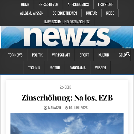
HOME
PRESSEREVUE
AI-ECONOMICS
LESESTOFF
ALLGEM. WISSEN
SCIENCE THEMEN
KULTUR
REISE
IMPRESSUM UND DATENSCHUTZ
TOP-NEWS
POLITIK
WIRTSCHAFT
SPORT
KULTUR
GELD
TECHNIK
MOTOR
PANORAMA
WISSEN
POSTED IN
GELD
Zinserhöhung: Na los, EZB
MANAGER
10. JUNI 2026