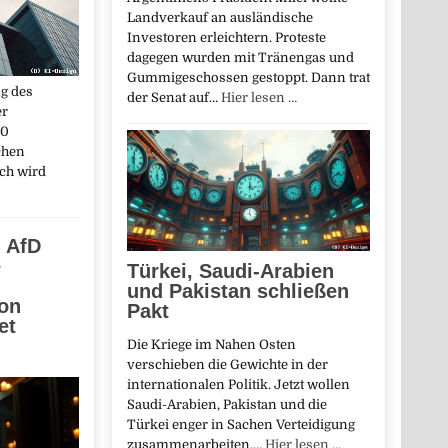
Landverkauf an ausländische
Investoren erleichtern. Proteste
dagegen wurden mit Tränengas und
Gummigeschossen gestoppt. Dann trat
ng des
der Senat auf…
Hier lesen …
er
00
chen
ich wird
, AfD
e
Türkei, Saudi-Arabien
und Pakistan schließen
ion
Pakt
et
Die Kriege im Nahen Osten
verschieben die Gewichte in der
internationalen Politik. Jetzt wollen
Saudi-Arabien, Pakistan und die
Türkei enger in Sachen Verteidigung
zusammenarbeiten.…
Hier lesen …