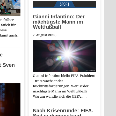
SPORT
Gianni Infantino: Der
n früher
mächtigste Mann im
 Stück für
Weltfußball
iese
7. August 2026
 damit auch…
ne
t Sven
Gianni Infantino bleibt FIFA-Präsident
- trotz wachsender
Rücktrittsforderungen. Wer ist der
mächtigste Mann im Weltfußball?
Warum wandte sich die UEFA…
→
Nach Krisenrunde: FIFA-
Spitze demonstriert