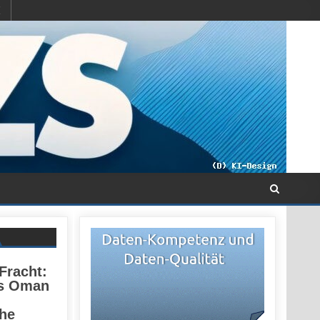
 Fracht:
es Oman
he