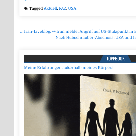
Tagged
Aktuell
,
FAZ
,
USA
Beitragsnavigation
← Iran-Liveblog: ++ Iran meldet Angriff auf US-Stützpunkt in 
Nach Hubschrauber-Abschuss: USA und Ira
TOPPBOOK
Meine Erfahrungen außerhalb meines Körpers