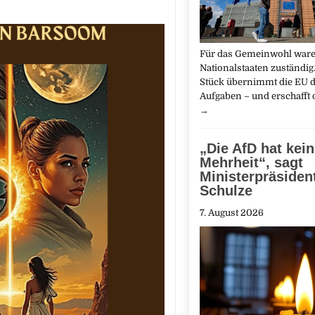
Für das Gemeinwohl ware
Nationalstaaten zuständig.
Stück übernimmt die EU d
Aufgaben – und erschafft
→
„Die AfD hat kei
Mehrheit“, sagt
Ministerpräsiden
Schulze
7. August 2026