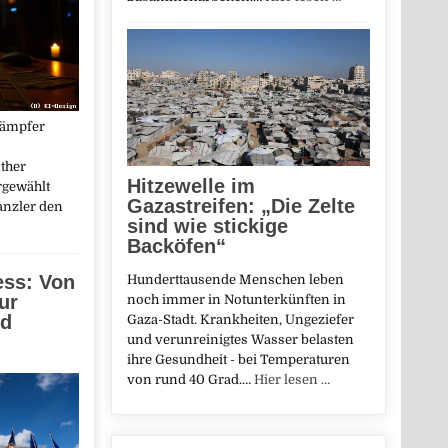
kämpfer
ther
Hitzewelle im
rgewählt
Gazastreifen: „Die Zelte
anzler den
sind wie stickige
Backöfen“
ess: Von
Hunderttausende Menschen leben
ur
noch immer in Notunterkünften in
nd
Gaza-Stadt. Krankheiten, Ungeziefer
und verunreinigtes Wasser belasten
ihre Gesundheit - bei Temperaturen
von rund 40 Grad.…
Hier lesen …