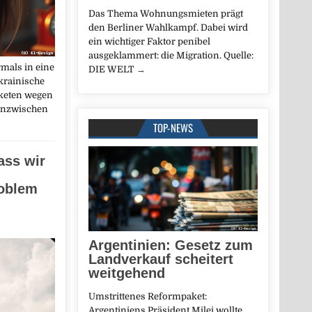
Das Thema Wohnungsmieten prägt
den Berliner Wahlkampf. Dabei wird
ein wichtiger Faktor penibel
ausgeklammert: die Migration. Quelle:
rmals in eine
DIE WELT
→
krainische
aketen wegen
 inzwischen
TOP-NEWS
ass wir
oblem
Argentinien: Gesetz zum
Landverkauf scheitert
weitgehend
Umstrittenes Reformpaket:
Argentiniens Präsident Milei wollte