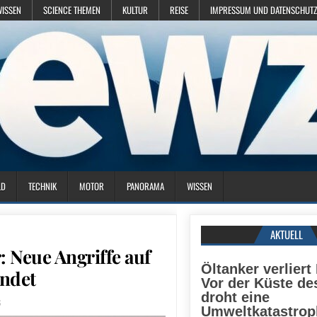
WISSEN
SCIENCE THEMEN
KULTUR
REISE
IMPRESSUM UND DATENSCHUTZ
LD
TECHNIK
MOTOR
PANORAMA
WISSEN
AKTUELL
: Neue Angriffe auf
Öltanker verliert
endet
Vor der Küste d
droht eine
6
Umweltkatastrop