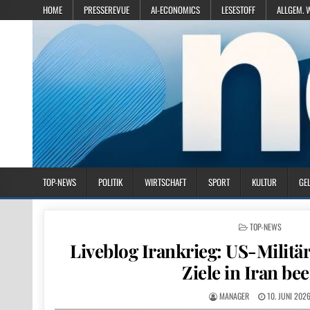
HOME
PRESSEREVUE
AI-ECONOMICS
LESESTOFF
ALLGEM. 
TOP-NEWS
POLITIK
WIRTSCHAFT
SPORT
KULTUR
GE
POSTED IN
TOP-NEWS
Liveblog Irankrieg: US-Militär
Ziele in Iran be
MANAGER
10. JUNI 202