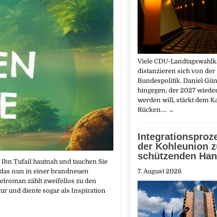
Viele CDU-Landtagswahl
distanzieren sich von der
Bundespolitik. Daniel Gün
hingegen, der 2027 wiede
werden will, stärkt dem K
Rücken.…
→
Integrationsproz
der Kohleunion z
schützenden Ha
 Ibn Tufail hautnah und tauchen Sie
7. August 2026
 das nun in einer brandneuen
elroman zählt zweifellos zu den
ur und diente sogar als Inspiration