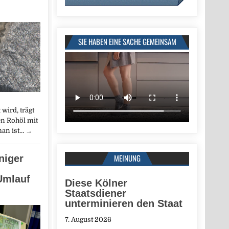
SIE HABEN EINE SACHE GEMEINSAM
wird, trägt
n Rohöl mit
man ist…
→
MEINUNG
niger
Umlauf
Diese Kölner
Staatsdiener
unterminieren den Staat
7. August 2026