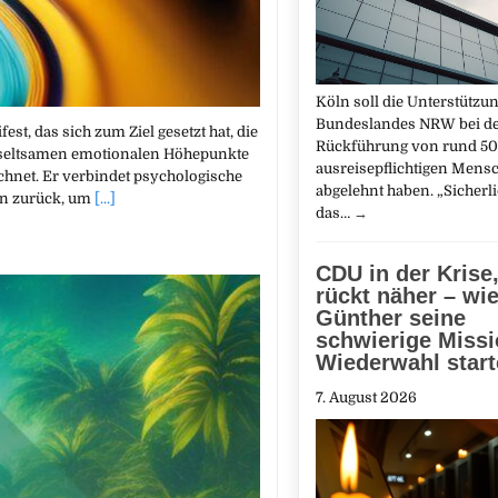
Köln soll die Unterstützu
Bundeslandes NRW bei d
est, das sich zum Ziel gesetzt hat, die
Rückführung von rund 5
 seltsamen emotionalen Höhepunkte
ausreisepflichtigen Mens
ichnet. Er verbindet psychologische
abgelehnt haben. „Sicherl
ten zurück, um
[...]
das…
→
CDU in der Krise
rückt näher – wi
Günther seine
schwierige Miss
Wiederwahl start
7. August 2026