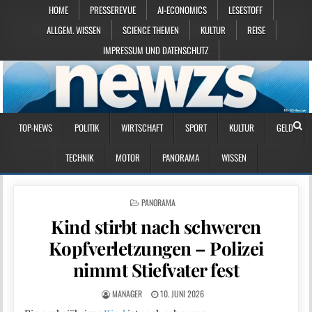
HOME
PRESSEREVUE
AI-ECONOMICS
LESESTOFF
ALLGEM. WISSEN
SCIENCE THEMEN
KULTUR
REISE
IMPRESSUM UND DATENSCHUTZ
TOP-NEWS
POLITIK
WIRTSCHAFT
SPORT
KULTUR
GELD
TECHNIK
MOTOR
PANORAMA
WISSEN
POSTED IN
PANORAMA
Kind stirbt nach schweren
Kopfverletzungen – Polizei
nimmt Stiefvater fest
MANAGER
10. JUNI 2026