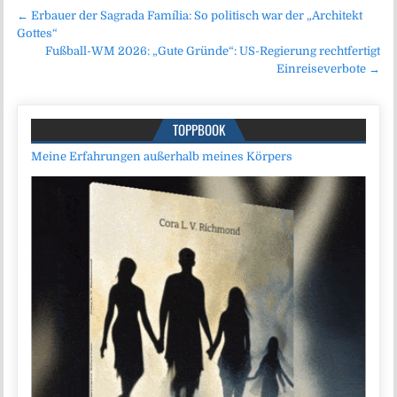
Beitragsnavigation
← Erbauer der Sagrada Família: So politisch war der „Architekt
Gottes“
Fußball-WM 2026: „Gute Gründe“: US-Regierung rechtfertigt
Einreiseverbote →
TOPPBOOK
Meine Erfahrungen außerhalb meines Körpers