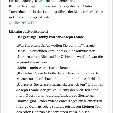
Ein sechsjähriges
Kind
ist nach schweren
Kopfverletzungen im Krankenhaus gestorben. Unter
Tatverdacht steht der Lebensgefährte der Mutter, der bereits
in Untersuchungshaft sitzt.
Quelle: DIE WELT
Literature advertisement
Das grausige Hobby von Sir Joseph Londe
„Was für einen Unfug wollen Sie von mir?“, fragte
Daniel – vergeblich versuchte er, sich aufzusetzen.
„Nur um einen Blick auf Ihr Gehirn zu werfen“, war die
angenehme Antwort.
„Mein – mein was?“ Daniel keuchte.
„Ihr Gehirn“, wiederholte der andere, nahm eines der
Messer aus der Schachtel und untersuchte es kritisch.
„Übrigens, Sie wissen natürlich, wer ich bin? Ich bin Sir
Joseph Londe, der größte Chirurg der Welt. Ich habe
mehr Operationen durchgeführt, als es Sterne am
Himmel gibt. Leider wurde eines Tages ein kleiner Teil
meines Gehirns rot. … Solange ich diesen kleinen Teil
des roten Gehirns nicht ersetzen kann, bin ich