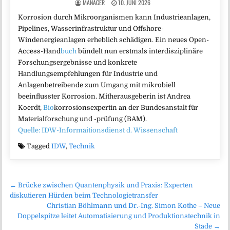
MANAGER
10. JUNI 2026
Korrosion durch Mikroorganismen kann Industrieanlagen,
Pipelines, Wasserinfrastruktur und Offshore-
Windenergieanlagen erheblich schädigen. Ein neues Open-
Access-Hand
buch
bündelt nun erstmals interdisziplinäre
Forschungsergebnisse und konkrete
Handlungsempfehlungen für Industrie und
Anlagenbetreibende zum Umgang mit mikrobiell
beeinflusster Korrosion. Mitherausgeberin ist Andrea
Koerdt,
Bio
korrosionsexpertin an der Bundesanstalt für
Materialforschung und -prüfung (BAM).
Quelle: IDW-Informaitionsdienst d. Wissenschaft
Tagged
IDW
,
Technik
Beitragsnavigation
← Brücke zwischen Quantenphysik und Praxis: Experten
diskutieren Hürden beim Technologietransfer
Christian Böhlmann und Dr.-Ing. Simon Kothe – Neue
Doppelspitze leitet Automatisierung und Produktionstechnik in
Stade →