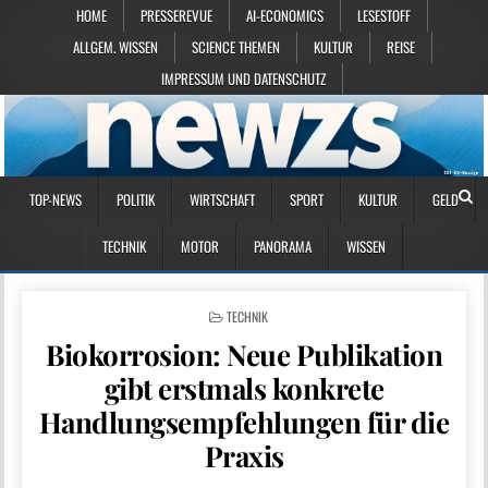
HOME
PRESSEREVUE
AI-ECONOMICS
LESESTOFF
ALLGEM. WISSEN
SCIENCE THEMEN
KULTUR
REISE
IMPRESSUM UND DATENSCHUTZ
TOP-NEWS
POLITIK
WIRTSCHAFT
SPORT
KULTUR
GELD
TECHNIK
MOTOR
PANORAMA
WISSEN
POSTED IN
TECHNIK
Biokorrosion: Neue Publikation
gibt erstmals konkrete
Handlungsempfehlungen für die
Praxis