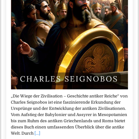
„Die Wiege der Zivilisation – Geschichte antiker Reiche“ von
Charles Seignobos ist eine faszinierende Erkundung der
Ursprünge und der Entwicklung der antiken Zivilisationen.
Vom Aufstieg der Babylonier und Assyrer in Mesopotamien
bis zum Ruhm des antiken Griechenlands und Roms bietet
dieses Buch einen umfassenden Überblick über die antike
Welt. Durch
[...]