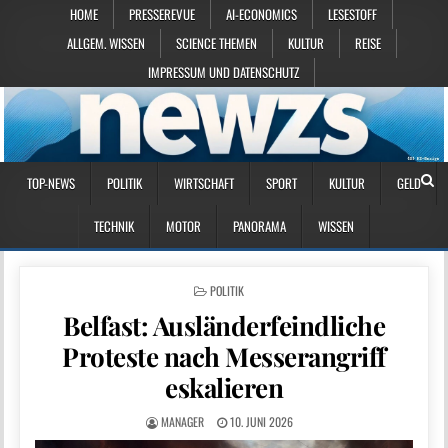
HOME
PRESSEREVUE
AI-ECONOMICS
LESESTOFF
ALLGEM. WISSEN
SCIENCE THEMEN
KULTUR
REISE
IMPRESSUM UND DATENSCHUTZ
TOP-NEWS
POLITIK
WIRTSCHAFT
SPORT
KULTUR
GELD
TECHNIK
MOTOR
PANORAMA
WISSEN
POSTED IN
POLITIK
Belfast: Ausländerfeindliche
Proteste nach Messerangriff
eskalieren
MANAGER
10. JUNI 2026