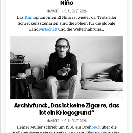
Niño
MANAGER
9. AUGUST 2026
Das
Klima
phänomen El Niño ist wieder da. Trotz aller
Schreckensszenarien sind die Folgen für die globale
Land
wirtschaft
und die Welternährung…
Archivfund: „Das ist keine Zigarre, das
ist ein Kriegsgrund“
MANAGER
9. AUGUST 2026
Heiner Müller schrieb um 1960 ein Dreh
buch
über die