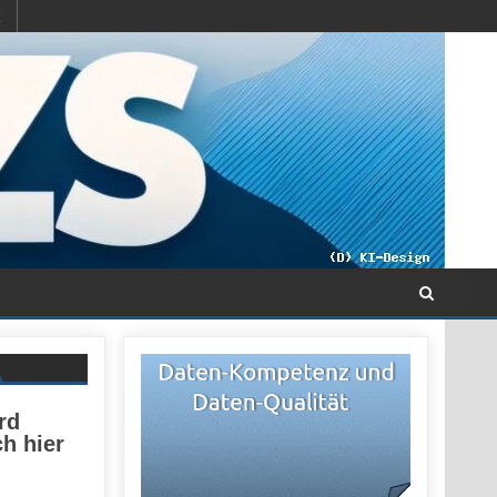
rd
h hier