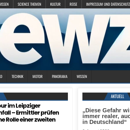
WISSEN
SCIENCE THEMEN
KULTUR
REISE
IMPRESSUM UND DATENSCHUTZ
LD
TECHNIK
MOTOR
PANORAMA
WISSEN
N
AKTUELL
ur im Leipziger
„Diese Gefahr wi
fall – Ermittler prüfen
immer realer, auc
e Rolle einer zweiten
in Deutschland“