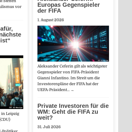
t Steffen
Europas Gegenspieler
pulismus vor
der FIFA
1. August 2026
afür,
 nächste
ist“
Aleksander Ceferin gilt als wichtigster
Gegenspieler von FIFA-Präsident
Gianni Infantino. Im Streit um die
Investorenpläne der FIFA hat der
UEFA-Präsident…
→
Private Investoren für die
WM: Geht die FIFA zu
in Leipzig
weit?
(CDU)
31. Juli 2026
-Politiker