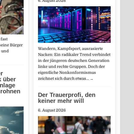
6. August 2026
fast
seine Bürger
Wandern, Kampfsport, ausrasierte
e und
Nacken: Ein radikaler Trend verbindet
in der jüngeren deutschen Generation
linke und rechte Gruppen. Doch der
r
eigentliche Nonkonformismus
k über
zeichnet sich durch etwas…
→
nlage
drohnen
Der Trauerprofi, den
keiner mehr will
6. August 2026