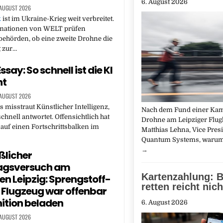
6. August 2026
 AUGUST 2026
k
ist im Ukraine-Krieg weit verbreitet.
mationen von WELT prüfen
behörden, ob eine zweite Drohne die
 zur…
ssay: So schnell ist die KI
ht
 AUGUST 2026
es misstraut Künstlicher Intelligenz,
Nach dem Fund einer Kam
schnell antwortet. Offensichtlich hat
Drohne am Leipziger Flugh
 auf einen Fortschrittsbalken im
Matthias Lehna, Vice Pres
Quantum Systems, warum 
→
licher
agsversuch am
Kartenzahlung: B
en Leipzig: Sprengstoff-
retten reicht nich
 Flugzeug war offenbar
ition beladen
6. August 2026
 AUGUST 2026