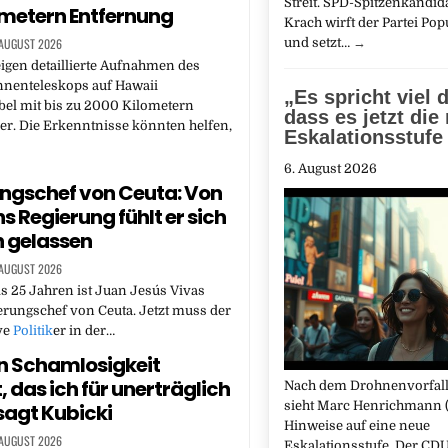
Streit. SPD-Spitzenkandida
ometern Entfernung
Krach wirft der Partei Po
und setzt…
→
 AUGUST 2026
igen detaillierte Aufnahmen des
nnenteleskops auf Hawaii
„Es spricht viel d
el mit bis zu 2000 Kilometern
dass es jetzt die
r. Die Erkenntnisse könnten helfen,
Eskalationsstufe 
6. August 2026
ngschef von Ceuta: Von
s Regierung fühlt er sich
h gelassen
 AUGUST 2026
ls 25 Jahren ist Juan Jesús Vivas
rungschef von Ceuta. Jetzt muss der
ve
Politik
er in der…
n Schamlosigkeit
, das ich für unerträglich
Nach dem Drohnenvorfall 
sieht Marc Henrichmann 
 sagt Kubicki
Hinweise auf eine neue
 AUGUST 2026
Eskalationsstufe. Der CDU