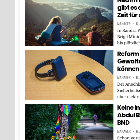
Neu im 
gibt es
Zeit fü
MANAGER
6.
In Sandra W
Brigit Mini
bis plötzlic
Reform
Gewalt
können 
MANAGER
6.
Der Anschla
Sicherheits
über elektr
Keine I
Abdul B
BND
MANAGER
6.
Schon vor 