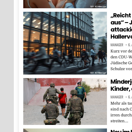
„Reicht 
aus“ – 
attacki
Hallerv
MANAGER
6.
Kurz vor de
den CDU-Wa
Jüdische Ge
Schulze vor
Minderj
Kinder,
MANAGER
6.
Mehr als t
sind nach 
irren durch
streiten….