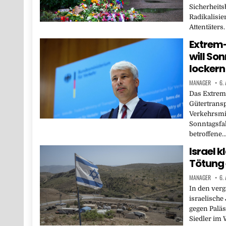
Sicherheits
Radikalisi
Attentäters.
Extrem-
will So
lockern
MANAGER
6.
Das Extrem
Gütertransp
Verkehrsmin
Sonntagsfa
betroffene
Israel 
Tötung 
MANAGER
6.
In den verg
israelische
gegen Paläs
Siedler im