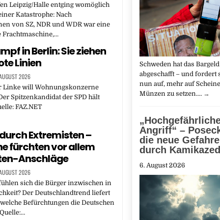
en Leipzig/Halle entging womöglich
iner Katastrophe: Nach
nen von SZ, NDR und WDR war eine
e Frachtmaschine,…
pf in Berlin: Sie ziehen
ote Linien
Schweden hat das Bargeld 
abgeschafft – und fordert 
 AUGUST 2026
nun auf, mehr auf Schein
er Linke will Wohnungskonzerne
Münzen zu setzen.…
→
Der Spitzenkandidat der SPD hält
elle: FAZ.NET
„Hochgefährliche
Angriff“ – Posec
durch Extremisten –
die neue Gefahre
e fürchten vor allem
durch Kamikaze
sten-Anschläge
6. August 2026
 AUGUST 2026
fühlen sich die Bürger inzwischen in
ichkeit? Der Deutschlandtrend liefert
 welche Befürchtungen die Deutschen
Quelle:…