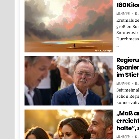
180 Kil
MANAGER
6.
Erstmals ze
größten So
Sonnenwirb
Durchmesse
…
Regieru
Spanien
im Stic
MANAGER
6.
Seit mehr a
schon Regie
konservati
„Maß a
erreicht
halte“,
MANAGER
6.