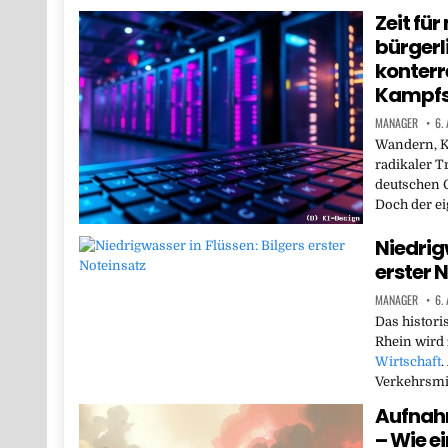
Zeit fü
bürgerl
konterr
Kampfs
MANAGER
6.
Wandern, K
radikaler T
deutschen G
Doch der ei
Niedrigw
erster 
MANAGER
6.
Das histori
Rhein wird 
Wirtschaft
.
Verkehrsmi
Aufnah
– Wie e