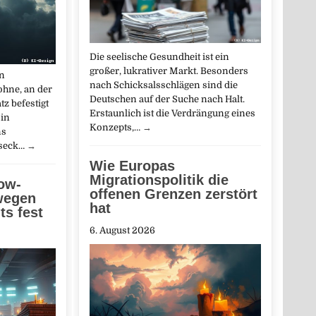
Die seelische Gesundheit ist ein
großer, lukrativer Markt. Besonders
en
nach Schicksalsschlägen sind die
hne, an der
Deutschen auf der Suche nach Halt.
z befestigt
Erstaunlich ist die Verdrängung eines
 in
Konzepts,…
→
ns
oseck…
→
Wie Europas
Migrationspolitik die
ow-
offenen Grenzen zerstört
wegen
hat
s fest
6. August 2026