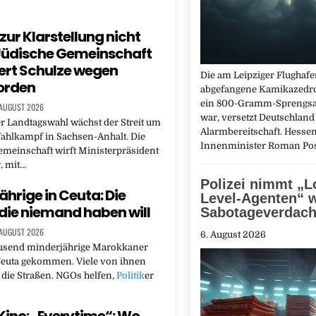
zur Klarstellung nicht
Jüdische Gemeinschaft
ert Schulze wegen
Die am Leipziger Flughaf
orden
abgefangene Kamikazedro
ein 800-Gramm-Sprengsat
 AUGUST 2026
war, versetzt Deutschland
r Landtagswahl wächst der Streit um
Alarmbereitschaft. Hesse
hlkampf in Sachsen-Anhalt. Die
Innenminister Roman P
meinschaft wirft Ministerpräsident
, mit…
Polizei nimmt „L
ährige in Ceuta: Die
Level-Agenten“ 
 die niemand haben will
Sabotageverdacht
 AUGUST 2026
6. August 2026
ausend minderjährige Marokkaner
Ceuta gekommen. Viele von ihnen
 die Straßen. NGOs helfen,
Politik
er