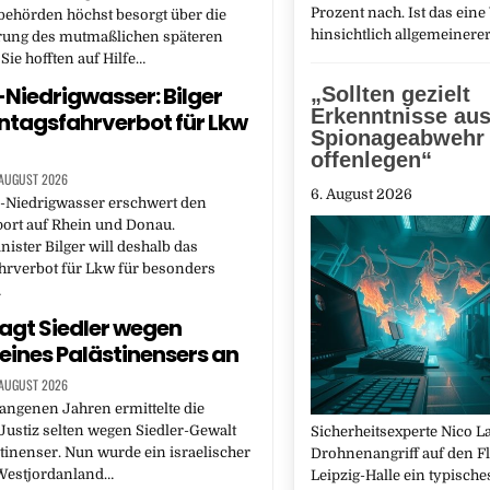
Prozent nach. Ist das ein
behörden höchst besorgt über die
hinsichtlich allgemeinere
erung des mutmaßlichen späteren
 Sie hofften auf Hilfe…
Niedrigwasser: Bilger
„Sollten gezielt
Erkenntnisse aus
nntagsfahrverbot für Lkw
Spionageabwehr
offenlegen“
 AUGUST 2026
6. August 2026
-Niedrigwasser erschwert den
ort auf Rhein und Donau.
ister Bilger will deshalb das
hrverbot für Lkw für besonders
…
klagt Siedler wegen
eines Palästinensers an
 AUGUST 2026
angenen Jahren ermittelte die
 Justiz selten wegen Siedler-Gewalt
Sicherheitsexperte Nico L
tinenser. Nun wurde ein israelischer
Drohnenangriff auf den F
 Westjordanland…
Leipzig-Halle ein typisch