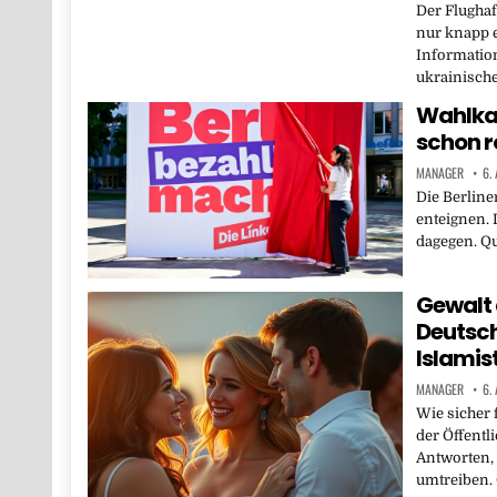
Der Flughaf
nur knapp e
Informatio
ukrainisch
Wahlkam
schon r
MANAGER
6.
Die Berlin
enteignen. 
dagegen. Qu
Gewalt 
Deutsch
Islami
MANAGER
6.
Wie sicher 
der Öffentl
Antworten,
umtreiben. 