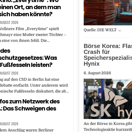
Kino: „Everytime“: Wo
 einen Ort, an dem man
r sich haben könnte?
 AUGUST 2026
ollners Film „Everytime“ spielt
Quelle: DIE WELT
→
chmayr eine Mutter zweier Töchter –
h eine von ihnen fehlt. Die…
Börse Korea: Fla
 des
Crash für
schutzgesetzes: Was
Speicherspeziali
Hynix
Fußfesseln leisten?
 AUGUST 2026
6. August 2026
g auf den CSD in Berlin hat eine
debatte entfacht. Unter anderem wird
onische Fußfesseln diskutiert, die ab…
nfos zum Netzwerk des
.: Das Schweigen des
 AUGUST 2026
An der Börse in Korea gibt
Technologieaktie kurzzeit
dem Anschlag waren Berliner