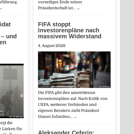
vorzeitiges Ende seiner
sführung.
Präsidentschaft ist…
→
→
FIFA stoppt
idat
Investorenpläne nach
massivem Widerstand
 – und
ren
4. August 2026
Die FIFA gibt ihre umstrittenen
Investorenpläne auf. Nach Kritik von
UEFA, weiteren Verbänden und
eigenen Beratern zieht Präsident
Gianni Infantino…
→
rgt die
 Linken für
Aleksander Ceferin: