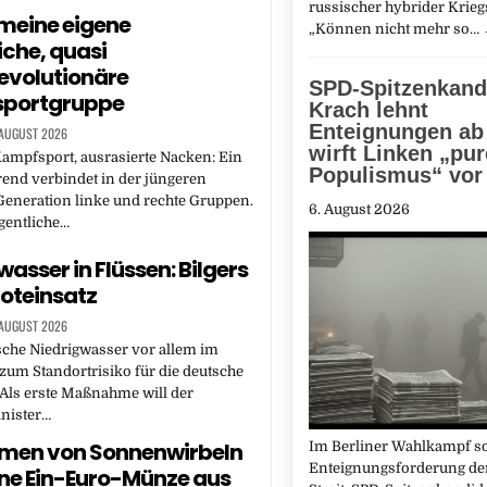
russischer hybrider Krieg
r meine eigene
„Können nicht mehr so…
iche, quasi
evolutionäre
SPD-Spitzenkand
portgruppe
Krach lehnt
Enteignungen ab
 AUGUST 2026
wirft Linken „pu
ampfsport, ausrasierte Nacken: Ein
Populismus“ vor
rend verbindet in der jüngeren
eneration linke und rechte Gruppen.
6. August 2026
gentliche…
asser in Flüssen: Bilgers
Noteinsatz
 AUGUST 2026
sche Niedrigwasser vor allem im
zum Standortrisiko für die deutsche
 Als erste Maßnahme will der
nister…
men von Sonnenwirbeln
Im Berliner Wahlkampf so
Enteignungsforderung der
ine Ein-Euro-Münze aus