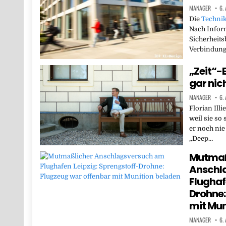
MANAGER
6.
Die
Techni
Nach Infor
Sicherheits
Verbindung
„Zeit“-E
gar nic
MANAGER
6.
Florian Illi
weil sie so 
er noch nie
„Deep…
Mutmaß
Anschl
Flughaf
Drohne:
mit Mun
MANAGER
6.