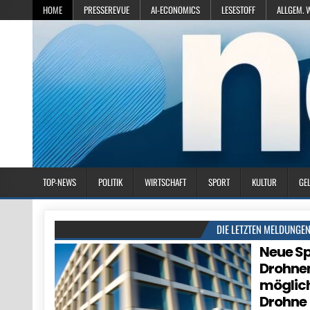
HOME
PRESSEREVUE
AI-ECONOMICS
LESESTOFF
ALLGEM. 
TOP-NEWS
POLITIK
WIRTSCHAFT
SPORT
KULTUR
GE
DIE LETZTEN MELDUNGE
Neue Sp
Drohnen
möglich
Drohne