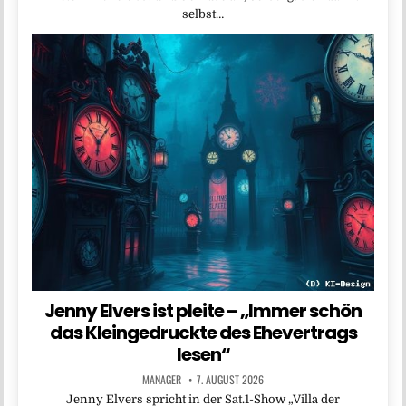
selbst…
Jenny Elvers ist pleite – „Immer schön
das Kleingedruckte des Ehevertrags
lesen“
MANAGER
7. AUGUST 2026
Jenny Elvers spricht in der Sat.1-Show „Villa der