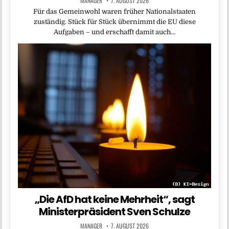
MANAGER
7. AUGUST 2026
Für das Gemeinwohl waren früher Nationalstaaten
zuständig. Stück für Stück übernimmt die EU diese
Aufgaben – und erschafft damit auch…
„Die AfD hat keine Mehrheit“, sagt
Ministerpräsident Sven Schulze
MANAGER
7. AUGUST 2026