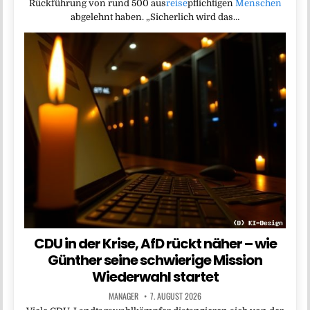
Rückführung von rund 500 aus
reise
pflichtigen
Menschen
abgelehnt haben. „Sicherlich wird das…
CDU in der Krise, AfD rückt näher – wie
Günther seine schwierige Mission
Wiederwahl startet
MANAGER
7. AUGUST 2026