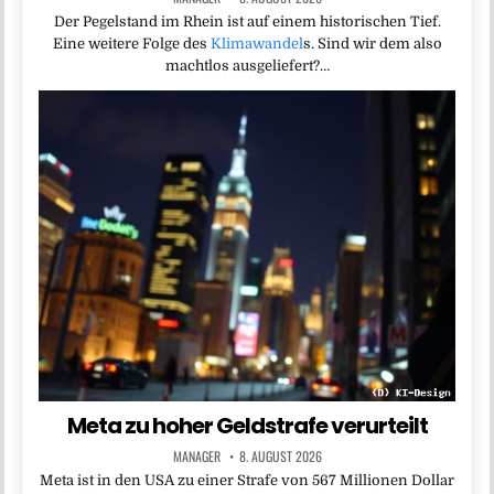
Der Pegelstand im Rhein ist auf einem historischen Tief.
Eine weitere Folge des
Klimawandel
s. Sind wir dem also
machtlos ausgeliefert?…
Meta zu hoher Geldstrafe verurteilt
MANAGER
8. AUGUST 2026
Meta ist in den USA zu einer Strafe von 567 Millionen Dollar