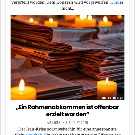
verurteilt worden. Dem Konzern wird vorgeworfen,
Kind
er
nicht…
„Ein Rahmenabkommen ist offenbar
erzielt worden“
MANAGER
8. AUGUST 2026
Der Iran-Krieg sorgt weiterhin für eine angespannte