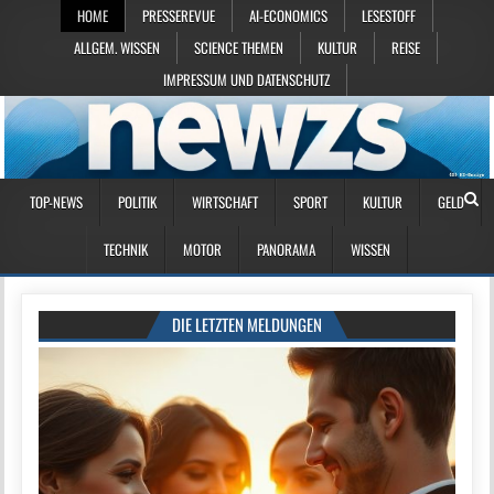
HOME
PRESSEREVUE
AI-ECONOMICS
LESESTOFF
ALLGEM. WISSEN
SCIENCE THEMEN
KULTUR
REISE
IMPRESSUM UND DATENSCHUTZ
TOP-NEWS
POLITIK
WIRTSCHAFT
SPORT
KULTUR
GELD
TECHNIK
MOTOR
PANORAMA
WISSEN
DIE LETZTEN MELDUNGEN