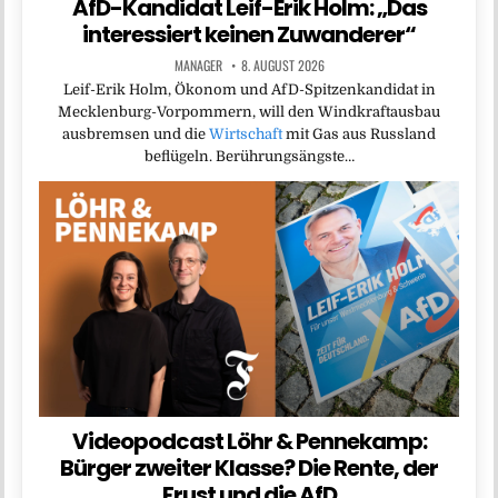
AfD-Kandidat Leif-Erik Holm: „Das
interessiert keinen Zuwanderer“
MANAGER
8. AUGUST 2026
Leif-Erik Holm, Ökonom und AfD-Spitzenkandidat in
Mecklenburg-Vorpommern, will den Windkraftausbau
ausbremsen und die
Wirtschaft
mit Gas aus Russland
beflügeln. Berührungsängste…
Videopodcast Löhr & Pennekamp:
Bürger zweiter Klasse? Die Rente, der
Frust und die AfD