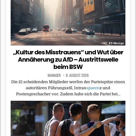
„Kultur des Misstrauens“ und Wut über
Annäherung zu AfD – Austrittswelle
beim BSW
MANAGER
8. AUGUST 2026
Die 21 scheidenden Mitglieder werfen der Parteispitze einen
autoritären Führungsstil, Intran
sparen
z und
Postengeschacher vor. Zudem habe sich die Partei bei…