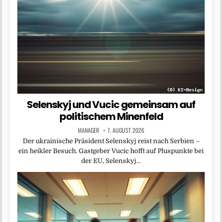
Selenskyj und Vucic gemeinsam auf
politischem Minenfeld
MANAGER
7. AUGUST 2026
Der ukrainische Präsident Selenskyj reist nach Serbien –
ein heikler Besuch. Gastgeber Vucic hofft auf Pluspunkte bei
der EU, Selenskyj…