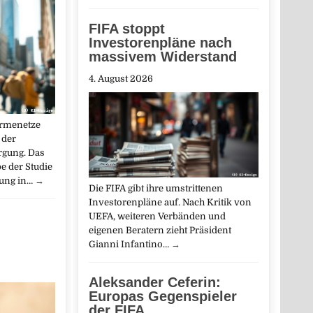
FIFA stoppt
Investorenpläne nach
massivem Widerstand
4. August 2026
rmenetze
 der
gung. Das
be der Studie
ung in…
→
Die FIFA gibt ihre umstrittenen
Investorenpläne auf. Nach Kritik von
UEFA, weiteren Verbänden und
eigenen Beratern zieht Präsident
Gianni Infantino…
→
Aleksander Ceferin:
Europas Gegenspieler
der FIFA