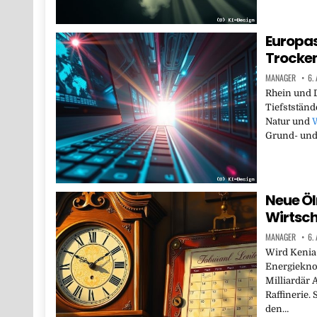
Europas
Trocken
MANAGER
6.
Rhein und D
Tiefstständ
Natur und
W
Grund- un
Neue Ölr
Wirtsch
MANAGER
6.
Wird Kenia 
Energiekno
Milliardär 
Raffinerie.
den…