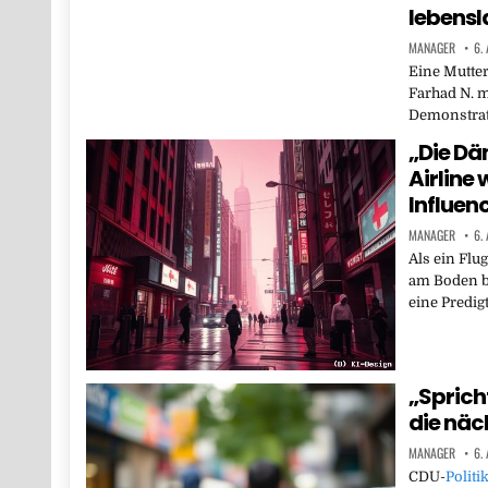
lebensl
MANAGER
6.
Eine Mutter
Farhad N. m
Demonstrat
„Die Dä
Airline 
Influen
MANAGER
6.
Als ein Flu
am Boden bl
eine Predig
„Spricht
die näc
MANAGER
6.
CDU-
Politi