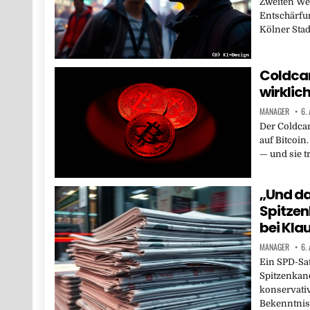
Zweiten Wel
Entschärfu
Kölner Stad
Coldcar
wirklich
MANAGER
6.
Der Coldcar
auf Bitcoin
— und sie t
„Und da
Spitzen
bei Kla
MANAGER
6.
Ein SPD-Sa
Spitzenkand
konservativ
Bekenntnis