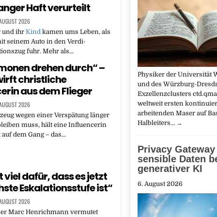
anger Haft verurteilt
 AUGUST 2026
 und ihr
Kind
kamen ums Leben, als
it seinem Auto in den Verdi-
ionszug fuhr. Mehr als…
monen drehen durch“ –
Physiker der Universität
wirft christliche
und des Würzburg-Dresd
cerin aus dem Flieger
Exzellenzclusters ctd.qm
weltweit ersten kontinuier
 AUGUST 2026
arbeitenden Maser auf Ba
gzeug wegen einer Verspätung länger
Halbleiters…
→
eiben muss, hält eine Influencerin
t auf dem Gang – das…
Privacy Gateway 
sensible Daten b
generativer KI
 viel dafür, dass es jetzt
6. August 2026
hste Eskalationsstufe ist“
 AUGUST 2026
k
er Marc Henrichmann vermutet