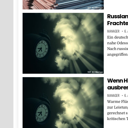
Russlan
Frachte
MANAGER
6.
Ein deutsch
nahe Odess
Nach russi
angegriffen
Wenn H
ausbre
MANAGER
6.
Warme Flüs
zur Leistun
gerechnet s
kritischen