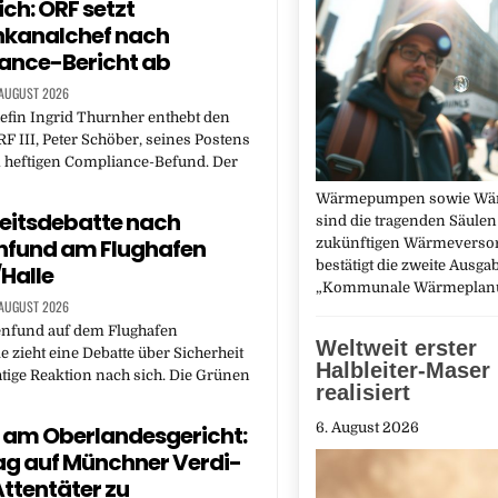
ich: ORF setzt
nkanalchef nach
ance-Bericht ab
 AUGUST 2026
efin Ingrid Thurnher enthebt den
F III, Peter Schöber, seines Postens
 heftigen Compliance-Befund. Der
Wärmepumpen sowie Wä
eitsdebatte nach
sind die tragenden Säulen
nfund am Flughafen
zukünftigen Wärmeversor
bestätigt die zweite Ausga
/Halle
„Kommunale Wärmeplan
 AUGUST 2026
nfund auf dem Flughafen
Weltweit erster
e zieht eine Debatte über Sicherheit
Halbleiter-Maser
htige Reaktion nach sich. Die Grünen
realisiert
6. August 2026
 am Oberlandesgericht:
g auf Münchner Verdi-
ttentäter zu