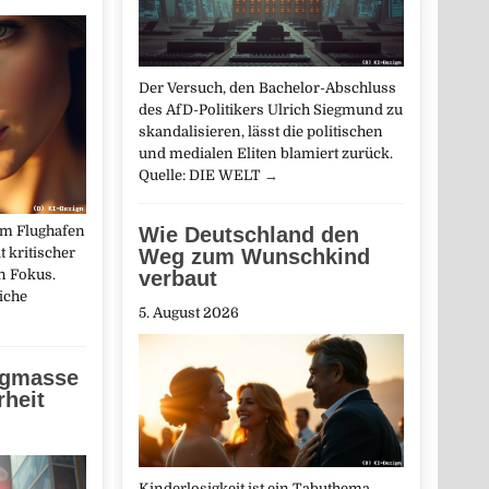
Der Versuch, den Bachelor-Abschluss
des AfD-Politikers Ulrich Siegmund zu
skandalisieren, lässt die politischen
und medialen Eliten blamiert zurück.
Quelle: DIE WELT
→
m Flughafen
Wie Deutschland den
t kritischer
Weg zum Wunschkind
en Fokus.
verbaut
iche
5. August 2026
ngmasse
rheit
Kinderlosigkeit ist ein Tabuthema.