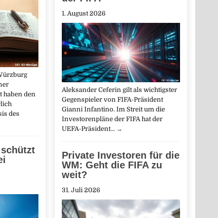
1. August 2026
 Würzburg
ner
Aleksander Ceferin gilt als wichtigster
at haben den
Gegenspieler von FIFA-Präsident
lich
Gianni Infantino. Im Streit um die
sis des
Investorenpläne der FIFA hat der
UEFA-Präsident…
→
schützt
Private Investoren für die
ei
WM: Geht die FIFA zu
weit?
31. Juli 2026