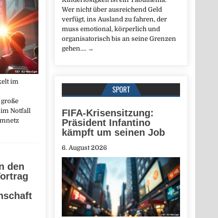
Wer nicht über ausreichend Geld
verfügt, ins Ausland zu fahren, der
muss emotional, körperlich und
organisatorisch bis an seine Grenzen
gehen.…
→
elt im
SPORT
 große
im Notfall
FIFA-Krisensitzung:
omnetz
Präsident Infantino
kämpft um seinen Job
6. August 2026
in den
ortrag
nschaft