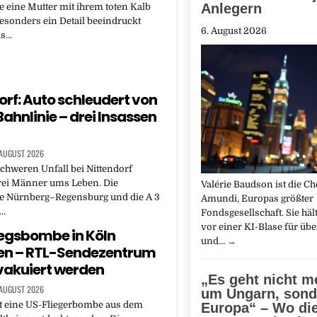
Anlegern
ie eine Mutter mit ihrem toten Kalb
Besonders ein Detail beeindruckt
6. August 2026
ls…
orf: Auto schleudert von
Bahnlinie – drei Insassen
 AUGUST 2026
chweren Unfall bei Nittendorf
i Männer ums Leben. Die
Valérie Baudson ist die Ch
e Nürnberg–Regensburg und die A 3
Amundi, Europas größter
g…
Fondsgesellschaft. Sie häl
vor einer KI-Blase für übe
egsbombe in Köln
und…
→
en – RTL-Sendezentrum
vakuiert werden
„Es geht nicht m
 AUGUST 2026
um Ungarn, son
st eine US-Fliegerbombe aus dem
Europa“ – Wo di