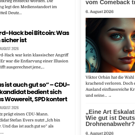
tkrieg entdeckt worden. Die
vom Comeback t
ng legt den Medienstandort im
6. August 2026
tteil Deutz…
d-Hack bei Bitcoin: Was
 sicher ist
 AUGUST 2026
d-Hack war kein klassischer Angriff
. Er war die Entlarvung einer Illusion
rifft ausgerechnet jene,…
Viktor Orbán hat die Wahl
s ist auch gut so“ – CDU-
krachend verloren. Doch e
Ausland einflussreiche Kre
kandidat bedient sich
und seine…
→
us Wowereit, SPD kontert
 AUGUST 2026
„Eine Art Eskalat
tz prägt einen CDU-Mann.
Wie gut ist Deut
idat Stefan Evers nutzt „Ich bin
Drohnenabwehr?
. Und das ist auch gut so“ als
….
6. August 2026