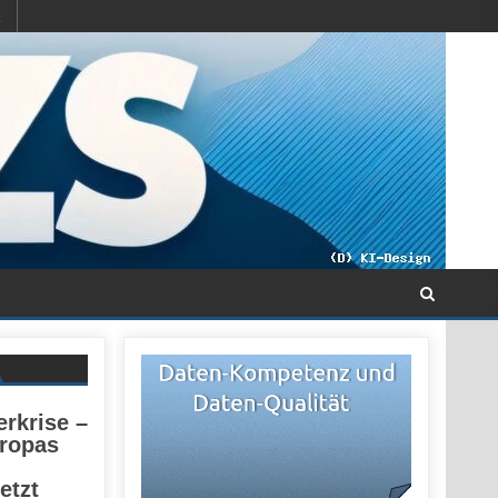
rkrise –
uropas
etzt