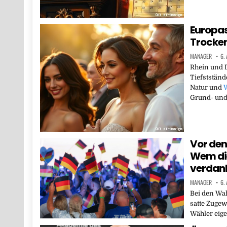
Europas
Trocken
MANAGER
6.
Rhein und D
Tiefstständ
Natur und
W
Grund- un
Vor de
Wem die
verdan
MANAGER
6.
Bei den Wah
satte Zugew
Wähler eige