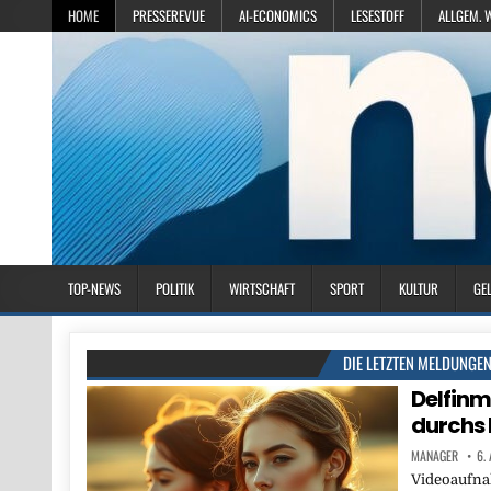
HOME
PRESSEREVUE
AI-ECONOMICS
LESESTOFF
ALLGEM. 
TOP-NEWS
POLITIK
WIRTSCHAFT
SPORT
KULTUR
GE
DIE LETZTEN MELDUNGE
Delfinmu
durchs 
MANAGER
6.
Videoaufna