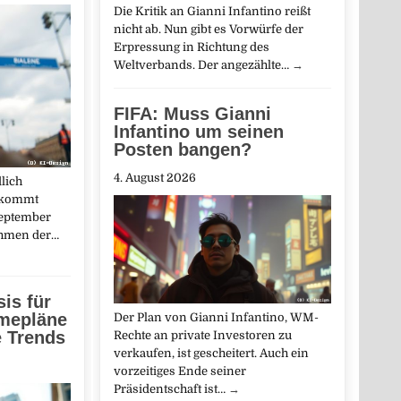
Die Kritik an Gianni Infantino reißt
nicht ab. Nun gibt es Vorwürfe der
Erpressung in Richtung des
Weltverbands. Der angezählte…
→
FIFA: Muss Gianni
Infantino um seinen
Posten bangen?
4. August 2026
lich
e kommt
September
ahmen der…
is für
mepläne
Der Plan von Gianni Infantino, WM-
e Trends
Rechte an private Investoren zu
verkaufen, ist gescheitert. Auch ein
vorzeitiges Ende seiner
Präsidentschaft ist…
→