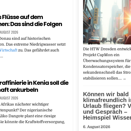
 Flüsse auf dem
en: Das sind die Folgen
 AUGUST 2026
onau sind auf historischen
en. Das extreme Niedrigwasser setzt
Die HTW Dresden entwick
irtschaft
zu. Das gefährdet auch
Projekt CapMon ein
d…
Überwachungssystem für
Kondensatorspeicher, die 
sekundenschnell das Str
stabilisieren sollen.…
→
affinierie in Kenia soll die
aft ankurbeln
Können wir bald
 AUGUST 2026
klimafreundlich 
Afrikas nächster wichtiger
Urlaub fliegen? V
tenpunkt? Der nigerianische
und Gespräch –
Aliko Dangote plant eine riesige
Heimspiel Wisse
 Sie könnte die Kraftstoffversorgung,
6. August 2026