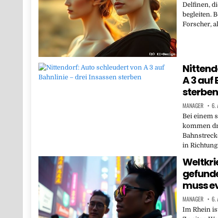
Delfinen, d
begleiten. 
Forscher, a
Nittend
A 3 auf 
sterben
MANAGER
6.
Bei einem s
kommen dre
Bahnstreck
in Richtun
Weltkri
gefund
muss e
MANAGER
6.
Im Rhein i