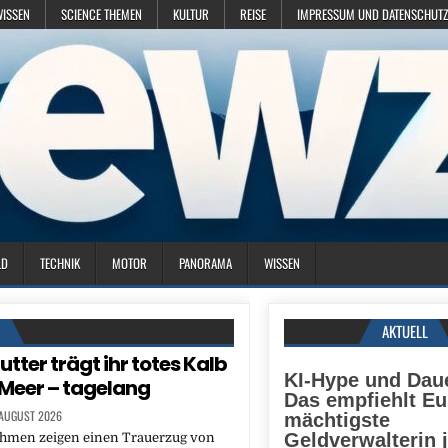
WISSEN
SCIENCE THEMEN
KULTUR
REISE
IMPRESSUM UND DATENSCHUTZ
LD
TECHNIK
MOTOR
PANORAMA
WISSEN
N
AKTUELL
tter trägt ihr totes Kalb
KI-Hype und Daue
Meer – tagelang
Das empfiehlt E
 AUGUST 2026
mächtigste
Geldverwalterin j
hmen zeigen einen Trauerzug von