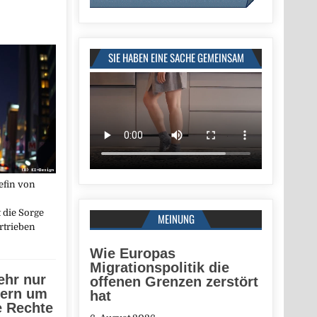
SIE HABEN EINE SACHE GEMEINSAM
efin von
t die Sorge
MEINUNG
rtrieben
Wie Europas
Migrationspolitik die
ehr nur
offenen Grenzen zerstört
dern um
hat
e Rechte