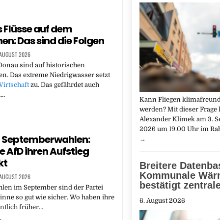
 Flüsse auf dem
en: Das sind die Folgen
 AUGUST 2026
onau sind auf historischen
en. Das extreme Niedrigwasser setzt
irtschaft
zu. Das gefährdet auch
d…
Kann Fliegen klimafreund
werden? Mit dieser Frag
Alexander Klimek am 3. 
2026 um 19.00 Uhr im R
n Septemberwahlen:
→
 AfD ihren Aufstieg
kt
Breitere Datenbas
Kommunale Wär
 AUGUST 2026
bestätigt zentral
len im September sind der Partei
inne so gut wie sicher. Wo haben ihre
6. August 2026
ntlich früher…