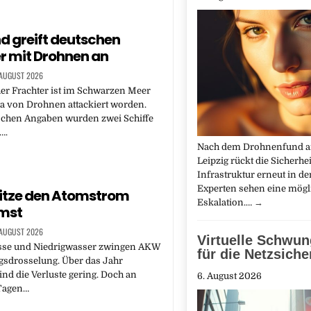
d greift deutschen
r mit Drohnen an
 AUGUST 2026
er Frachter ist im Schwarzen Meer
a von Drohnen attackiert worden.
schen Angaben wurden zwei Schiffe
….
Nach dem Drohnenfund a
Leipzig rückt die Sicherhei
Infrastruktur erneut in d
Experten sehen eine mögl
itze den Atomstrom
Eskalation.…
→
mst
 AUGUST 2026
Virtuelle Schwu
se und Niedrigwasser zwingen AKW
für die Netzsiche
gsdrosselung. Über das Jahr
ind die Verluste gering. Doch an
6. August 2026
 Tagen…