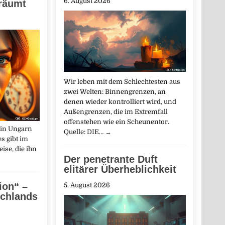
6. August 2026
räumt
Wir leben mit dem Schlechtesten aus
zwei Welten: Binnengrenzen, an
denen wieder kontrolliert wird, und
Außengrenzen, die im Extremfall
offenstehen wie ein Scheunentor.
 in Ungarn
Quelle: DIE…
→
s gibt im
ise, die ihn
Der penetrante Duft
elitärer Überheblichkeit
ion“ –
5. August 2026
schlands