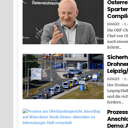
Österre
Sparte
Compli
MANAGER
6.
Die ORF-Ch
Chef von OR
nach einem
Schritt…
Sicherh
Drohne
Leipzig
MANAGER
6.
Der Drohne
Leipzig/Hall
und die ric
fordern…
Prozess
Anschla
Demo: A