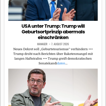
USA unter Trump: Trump will
Geburtsortprinzip abermals
einschränken
MANAGER
7. AUGUST 2026
Neues Dekret soll „Geburtstourismus“ verhindern +++
Trump droht nach Berichten über Raketenmangel mit
langen Haftstrafen +++ Trump greift demokratischen
Senatskandi
daten
…