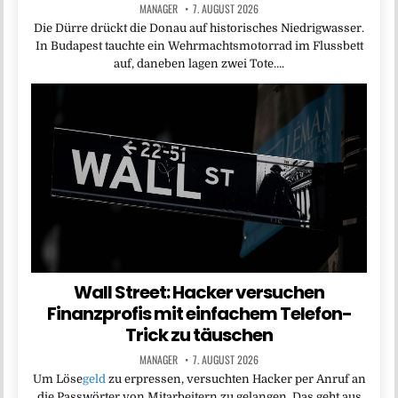
MANAGER
7. AUGUST 2026
Die Dürre drückt die Donau auf historisches Niedrigwasser.
In Budapest tauchte ein Wehrmachtsmotorrad im Flussbett
auf, daneben lagen zwei Tote….
Wall Street: Hacker versuchen
Finanzprofis mit einfachem Telefon-
Trick zu täuschen
MANAGER
7. AUGUST 2026
Um Löse
geld
zu erpressen, versuchten Hacker per Anruf an
die Passwörter von Mitarbeitern zu gelangen. Das geht aus