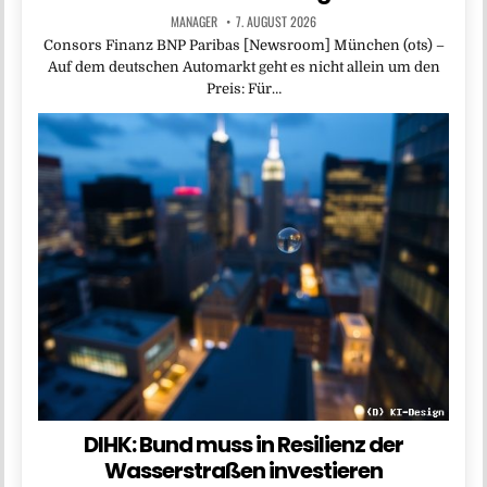
MANAGER
7. AUGUST 2026
Consors Finanz BNP Paribas [Newsroom] München (ots) –
Auf dem deutschen Automarkt geht es nicht allein um den
Preis: Für…
DIHK: Bund muss in Resilienz der
Wasserstraßen investieren