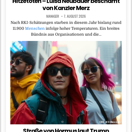
Hitzetoten – Luisa Neubauer beschämt
von Kanzler Merz
MANAGER
7. AUGUST 2026
Nach RKI-Schätzungen starben in diesem Jahr bislang rund
11.900
Menschen
infolge hoher Temperaturen. Ein breites
Bündnis aus Organisationen und die…
Straße von Hormus laut Trump