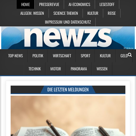
HOME
PRESSEREVUE
AI-ECONOMICS
LESESTOFF
ALLGEM. WISSEN
SCIENCE THEMEN
KULTUR
REISE
IMPRESSUM UND DATENSCHUTZ
TOP-NEWS
POLITIK
WIRTSCHAFT
SPORT
KULTUR
GELD
TECHNIK
MOTOR
PANORAMA
WISSEN
DIE LETZTEN MELDUNGEN