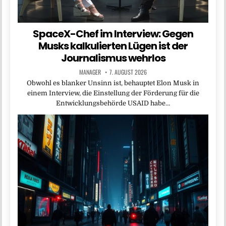
SpaceX-Chef im Interview: Gegen
Musks kalkulierten Lügen ist der
Journalismus wehrlos
MANAGER
7. AUGUST 2026
Obwohl es blanker Unsinn ist, behauptet Elon Musk in
einem Interview, die Einstellung der Förderung für die
Entwicklungsbehörde USAID habe…