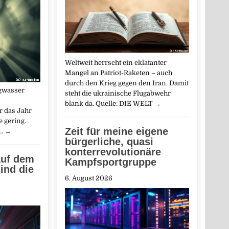
Weltweit herrscht ein eklatanter
Mangel an Patriot-Raketen – auch
durch den Krieg gegen den Iran. Damit
gwasser
steht die ukrainische Flugabwehr
blank da. Quelle: DIE WELT
→
r das Jahr
e gering.
Zeit für meine eigene
n…
→
bürgerliche, quasi
konterrevolutionäre
auf dem
Kampfsportgruppe
ind die
6. August 2026