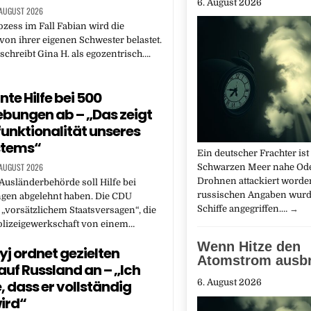
6. August 2026
 AUGUST 2026
ess im Fall Fabian wird die
von ihrer eigenen Schwester belastet.
chreibt Gina H. als egozentrisch….
nte Hilfe bei 500
bungen ab – „Das zeigt
funktionalität unseres
stems“
Ein deutscher Frachter ist
 AUGUST 2026
Schwarzen Meer nahe Od
Drohnen attackiert worde
Ausländerbehörde soll Hilfe bei
russischen Angaben wurd
gen abgelehnt haben. Die CDU
Schiffe angegriffen.…
→
 „vorsätzlichem Staatsversagen“, die
olizeigewerkschaft von einem…
Wenn Hitze den
yj ordnet gezielten
Atomstrom ausb
 auf Russland an – „Ich
, dass er vollständig
6. August 2026
wird“