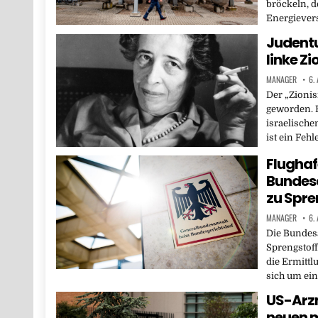
bröckeln, d
Energievers
Judentu
linke Z
MANAGER
6.
Der „Zioni
geworden. 
israelische
ist ein Fehl
Flughaf
Bundesa
zu Spre
MANAGER
6.
Die Bundesa
Sprengstoff
die Ermittl
sich um ei
US-Arzn
neuen 