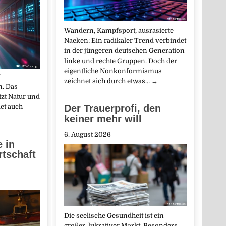
Wandern, Kampfsport, ausrasierte
Nacken: Ein radikaler Trend verbindet
in der jüngeren deutschen Generation
linke und rechte Gruppen. Doch der
eigentliche Nonkonformismus
zeichnet sich durch etwas…
→
n. Das
zt Natur und
det auch
Der Trauerprofi, den
keiner mehr will
6. August 2026
e in
rtschaft
Die seelische Gesundheit ist ein
großer, lukrativer Markt. Besonders