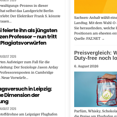
waltigungs-Prozess in dieser
at selbst das Landgericht Berlin
erlebt: Der Elektriker Frank S. könnte
Sachsen-Anhalt wählt ein
rauen…
Landtag. Mit dem Wahl-O
Sie herausfinden, welche P
i feierte ihn als jüngsten
Positionen am ehesten ent
en Professor – nun tritt
Quelle: FAZ.NET
→
 Plagiatsvorwürfen
Preisvergleich: 
 AUGUST 2026
Duty-free noch l
ten Aufsteiger zum Fall für die
6. August 2026
sleitung: Der Soziologe Jason Arday
 Professorenposten in Cambridge
. Neue Vorwürfe…
gsversuch in Leipzig:
ue Dimension der
ung
 AUGUST 2026
Parfüm, Whisky, Schokolad
toffdrohne am Leipziger Flughafen
die Preise am Flughafen ga