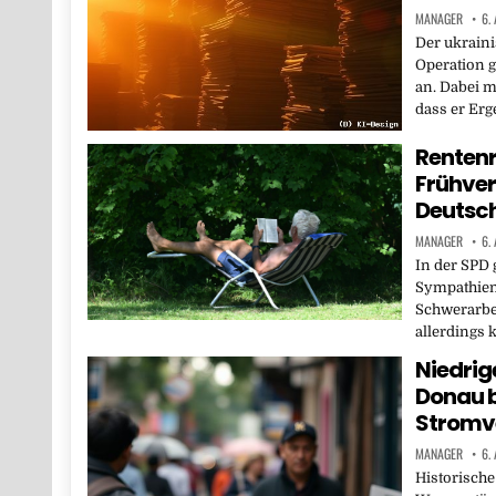
MANAGER
6.
Der ukraini
Operation 
an. Dabei m
dass er Erg
Rentenr
Frühver
Deutsc
MANAGER
6.
In der SPD 
Sympathien
Schwerarbei
allerdings
Niedrig
Donau 
Stromv
MANAGER
6.
Historische