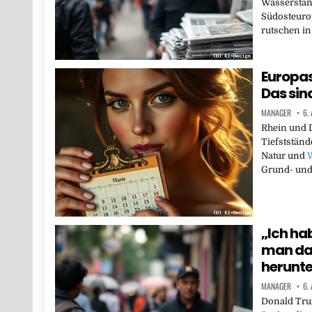
Wasserständ
Südosteuro
rutschen in
Europas
Das sin
MANAGER
6.
Rhein und D
Tiefstständ
Natur und
W
Grund- un
„Ich ha
man da 
herunte
MANAGER
6.
Donald Tru