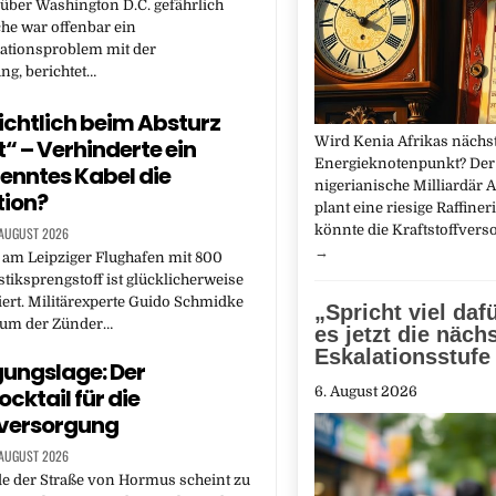
 über Washington D.C. gefährlich
he war offenbar ein
tionsproblem mit der
ng, berichtet…
ichtlich beim Absturz
Wird Kenia Afrikas nächst
t“ – Verhinderte ein
Energieknotenpunkt? Der
enntes Kabel die
nigerianische Milliardär 
tion?
plant eine riesige Raffineri
könnte die Kraftstoffvers
 AUGUST 2026
→
 am Leipziger Flughafen mit 800
iksprengstoff ist glücklicherweise
iert. Militärexperte Guido Schmidke
„Spricht viel daf
arum der Zünder…
es jetzt die näch
Eskalationsstufe 
ungslage: Der
6. August 2026
cktail für die
eversorgung
 AUGUST 2026
e der Straße von Hormus scheint zu