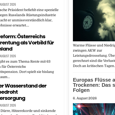
 AUGUST 2026
sche Präsident befiehlt eine spezielle
gegen Russlands Rüstungsindustrie
acht er unmissverständlich klar,
ebnisse erwartet….
eform: Österreichs
rentung als Vorbild für
Warme Flüsse und Niedri
hland
zwingen AKW zur
 AUGUST 2026
Leistungsdrosselung. Übe
gerechnet sind die Verlust
gibt es zum Thema Rente mit 63
Doch an kritischen Tage
 für Österreichs
tspension. Dort spielt sie bislang
 kaum…
Europas Flüsse 
er Wasserstand der
Trockenen: Das s
Folgen
bedroht
ersorgung
6. August 2026
 AUGUST 2026
 Dürre, Hitzerekorde und sinkende