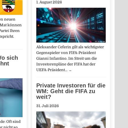
1. August 2026
en neuen
-Mat können
artei Ihren
spricht.
Aleksander Ceferin gilt als wichtigster
Gegenspieler von FIFA-Präsident
Wo sich
Gianni Infantino. Im Streit um die
ohnt
Investorenpläne der FIFA hat der
UEFA-Präsident…
→
Private Investoren für die
WM: Geht die FIFA zu
weit?
31. Juli 2026
e: Oft sind
r nicht so