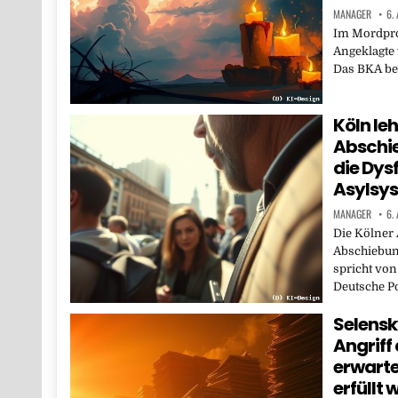
MANAGER
6.
Im Mordproz
Angeklagte 
Das BKA bes
Köln leh
Abschie
die Dys
Asylsy
MANAGER
6.
Die Kölner 
Abschiebun
spricht von
Deutsche P
Selensk
Angriff
erwarte
erfüllt 