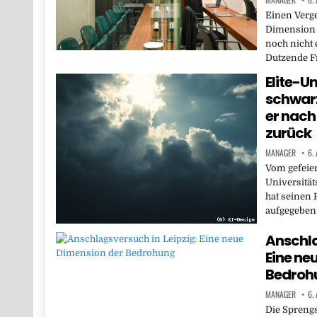
Einen Verge
Dimension h
noch nicht 
Dutzende F
Elite-Un
schwarz
er nach
zurück
MANAGER
6.
Vom gefeier
Universität
hat seinen
aufgegeben
Anschla
Eine ne
Bedroh
MANAGER
6.
Die Sprengs