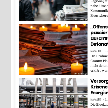
Regionaljet
nahe. Ursac
Kommunika
Flugsicheru
„Offens
passier
durchtr
Detona
MANAGER
6.
Die Drohne
Gramm Plast
nicht deton
erklärt, w
Versorg
Krisenco
Energi
MANAGER
6.
Die Blockad