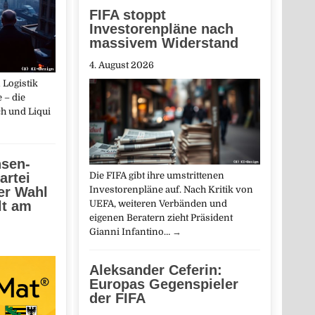
FIFA stoppt
Investorenpläne nach
massivem Widerstand
4. August 2026
 Logistik
 – die
h und Liqui
sen-
artei
Die FIFA gibt ihre umstrittenen
der Wahl
Investorenpläne auf. Nach Kritik von
lt am
UEFA, weiteren Verbänden und
eigenen Beratern zieht Präsident
Gianni Infantino…
→
Aleksander Ceferin:
Europas Gegenspieler
der FIFA