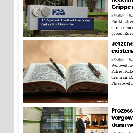
Grippe 
MANAGER
6.
Pünktlich z
einen neue
geben. Es i
Jetzt ha
existen
MANAGER
6.
Weltweit he
Patriot-Rak
den Iran. D
Flugabweh
Prozess 
vergewa
dann wei
MANAGER
6.