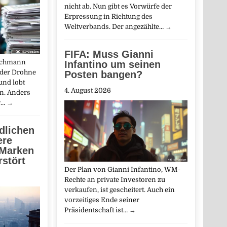
nicht ab. Nun gibt es Vorwürfe der
Erpressung in Richtung des
Weltverbands. Der angezählte…
→
FIFA: Muss Gianni
richmann
Infantino um seinen
 der Drohne
Posten bangen?
und lobt
4. August 2026
n. Anders
r…
→
ndlichen
ere
 Marken
rstört
Der Plan von Gianni Infantino, WM-
Rechte an private Investoren zu
verkaufen, ist gescheitert. Auch ein
vorzeitiges Ende seiner
Präsidentschaft ist…
→