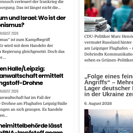
ennoch verteuert der Irankrieg die
orgung. Das ist längst nicht die…
m und Israel: Wo ist der
ionismus?
 AUGUST 2026
CDU-Politiker Marc Hen
smus“ ist zum Kampfbegriff
vermutet Russland hinter
Er wird mit dem Handeln der
am Leipziger Flughafen – 
n Regierung gleichgesetzt. Doch das
Dobrindts Kommunikatio
er….
sehen es Grünen-Politike
en Halle/Leipzig:
nwaltschaft ermittelt
„Folge eines fei
ngstoff-Drohne
Angriffs“ – Mehr
Lager deutscher
 AUGUST 2026
in der Ukraine ze
nwaltschaft hat im Fall der
6. August 2026
-Drohne am Flughafen Leipzig/Halle
ungen an sich gezogen. Es handele
nen…
eimittelbehörde lässt
mRNA-Impfstoff gegen