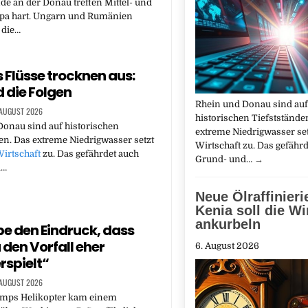
e an der Donau treffen Mittel- und
pa hart. Ungarn und Rumänien
 die…
 Flüsse trocknen aus:
d die Folgen
Rhein und Donau sind auf
 AUGUST 2026
historischen Tiefststände
onau sind auf historischen
extreme Niedrigwasser set
en. Das extreme Niedrigwasser setzt
Wirtschaft zu. Das gefähr
irtschaft
zu. Das gefährdet auch
Grund- und…
→
d…
Neue Ölraffinieri
Kenia soll die Wi
ankurbeln
be den Eindruck, dass
den Vorfall eher
6. August 2026
rspielt“
 AUGUST 2026
mps Helikopter kam einem