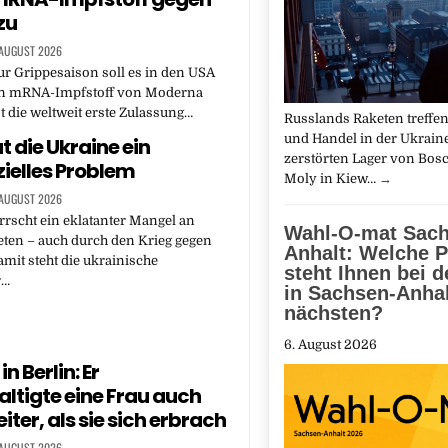
zu
 AUGUST 2026
ur Grippesaison soll es in den USA
n mRNA-Impfstoff von Moderna
st die weltweit erste Zulassung…
Russlands Raketen treffen
und Handel in der Ukraine
t die Ukraine ein
zerstörten Lager von Bosc
zielles Problem
Moly in Kiew…
→
 AUGUST 2026
rrscht ein eklatanter Mangel an
Wahl-O-mat Sach
eten – auch durch den Krieg gegen
Anhalt: Welche P
amit steht die ukrainische
steht Ihnen bei 
r…
in Sachsen-Anha
nächsten?
6. August 2026
in Berlin: Er
ltigte eine Frau auch
ter, als sie sich erbrach
 AUGUST 2026