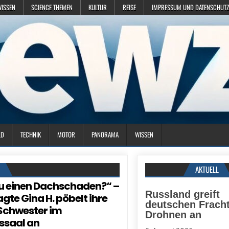
WISSEN
SCIENCE THEMEN
KULTUR
REISE
IMPRESSUM UND DATENSCHUTZ
LD
TECHNIK
MOTOR
PANORAMA
WISSEN
N
AKTUELL
u einen Dachschaden?“ –
Russland greift
gte Gina H. pöbelt ihre
deutschen Fracht
Schwester im
Drohnen an
ssaal an