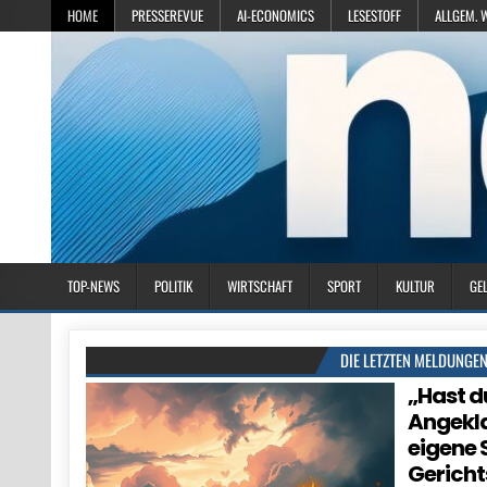
HOME
PRESSEREVUE
AI-ECONOMICS
LESESTOFF
ALLGEM. 
TOP-NEWS
POLITIK
WIRTSCHAFT
SPORT
KULTUR
GE
DIE LETZTEN MELDUNGE
„Hast d
Angekla
eigene 
Gericht