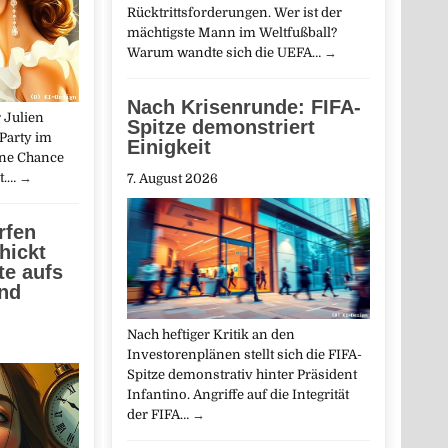
Rücktrittsforderungen. Wer ist der
mächtigste Mann im Weltfußball?
Warum wandte sich die UEFA…
→
Nach Krisenrunde: FIFA-
 Julien
Spitze demonstriert
-Party im
Einigkeit
ine Chance
dt.…
→
7. August 2026
rfen
hickt
te aufs
and
Nach heftiger Kritik an den
Investorenplänen stellt sich die FIFA-
Spitze demonstrativ hinter Präsident
Infantino. Angriffe auf die Integrität
der FIFA…
→