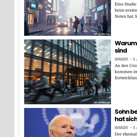
Eine Studie
beim ersten
Noten hat. S
Warum d
sind
MANAGER
9.
An den Unis
kommen imm
Entwicklung
Sohn be
hat sic
MANAGER
9.
Der ehemali