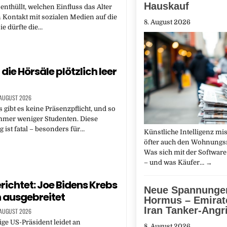
Hauskauf
 enthüllt, welchen Einfluss das Alter
 Kontakt mit sozialen Medien auf die
8. August 2026
ie dürfte die…
ie Hörsäle plötzlich leer
 AUGUST 2026
 gibt es keine Präsenzpflicht, und so
er weniger Studenten. Diese
 ist fatal – besonders für…
Künstliche Intelligenz m
öfter auch den Wohnungs
Was sich mit der Software 
– und was Käufer…
→
richtet: Joe Bidens Krebs
Neue Spannungen
h ausgebreitet
Hormus – Emirat
Iran Tanker-Angri
 AUGUST 2026
ge US-Präsident leidet an
8. August 2026