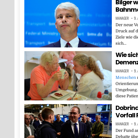
Bilger w
Bahnma
MANAGER
9.
Der neue Ve
Druck auf d
Ziele wie di
sich…
Wie sic
Demenz-
MANAGER
9.
Menschen
Orientierun
Umgebung. 
diese Patie
Dobrind
Vorfall
MANAGER
9.
Der Fund am
Debatte übe