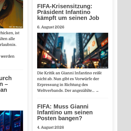
FIFA-Krisensitzung:
Präsident Infantino
kämpft um seinen Job
6. August 2026
hicken, ist
lten alle
rlaubnis.
, werden
Die Kritik an Gianni Infantino reißt
urch
nicht ab. Nun gibt es Vorwürfe der
n –
Erpressung in Richtung des
 an
Weltverbands. Der angezählte…
→
FIFA: Muss Gianni
Infantino um seinen
Posten bangen?
4. August 2026