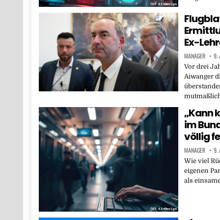
Flugbla
Ermittl
Ex-Lehr
MANAGER
9.
Vor drei Ja
Aiwanger di
überstande
mutmaßlic
„Kann k
im Bund
völlig 
MANAGER
9.
Wie viel Rü
eigenen Par
als einsam