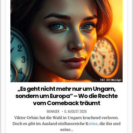
„Es geht nicht mehr nur um Ungarn,
sondern um Europa“ – Wo die Rechte
vom Comeback träumt
MANAGER
6. AUGUST 2026
Viktor Orbán hat die Wahl in Ungarn krachend verloren.
Doch es gibt im Ausland einflussreiche K
reise
, die ihn und
seine…