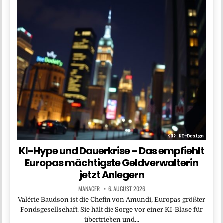
KI-Hype und Dauerkrise – Das empfiehlt
Europas mächtigste Geldverwalterin
jetzt Anlegern
MANAGER
6. AUGUST 2026
Valérie Baudson ist die Chefin von Amundi, Europas größter
Fondsgesellschaft. Sie hält die Sorge vor einer KI-Blase für
übertrieben und…