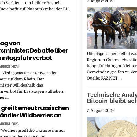
7. August 2026
ch Serbien – ein heikler Besuch.
ucic hofft auf Pluspunkte bei der EU,
lag von
sminister: Debatte über
Hitzetage lassen selbst w
nntagsfahrverbot
Regionen Österreichs zitt
 AUGUST 2026
kappt Zuleitungen, kleine
Gemeinden greifen zu Ver
-Niedrigwasser erschwert den
Quelle: FAZ.NET
→
ort auf dem Rhein. Der
ister will deshalb das
hrverbot für Lastwagen aufheben.
Technische Anal
hen…
Bitcoin bleibt s
 greift erneut russischen
7. August 2026
ändler Wildberries an
 AUGUST 2026
n Wochen greift die Ukraine immer
erhäuser des russischen