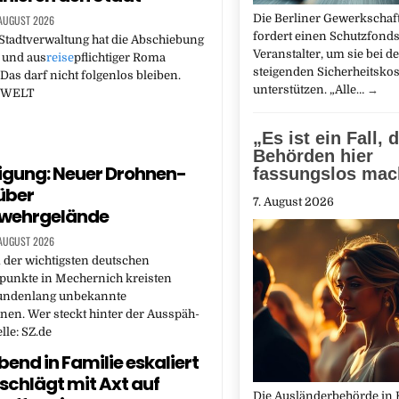
Die Berliner Gewerkschaft
 AUGUST 2026
fordert einen Schutzfonds
Stadtverwaltung hat die Abschiebung
Veranstalter, um sie bei d
r und aus
reise
pflichtiger Roma
steigenden Sicherheitskos
 Das darf nicht folgenlos bleiben.
unterstützen. „Alle…
→
E WELT
„Es ist ein Fall, 
Behörden hier
igung: Neuer Drohnen-
fassungslos mac
 über
7. August 2026
wehrgelände
 AUGUST 2026
 der wichtigsten deutschen
zpunkte in Mechernich kreisten
tundenlang unbekannte
en. Wer steckt hinter der Ausspäh-
lle: SZ.de
bend in Familie eskaliert
schlägt mit Axt auf
Die Ausländerbehörde in 