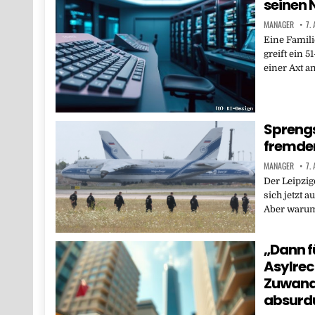
seinen 
MANAGER
7.
Eine Famili
greift ein 5
einer Axt a
Sprengs
fremde
MANAGER
7.
Der Leipzig
sich jetzt a
Aber warum
„Dann f
Asylrec
Zuwand
absur