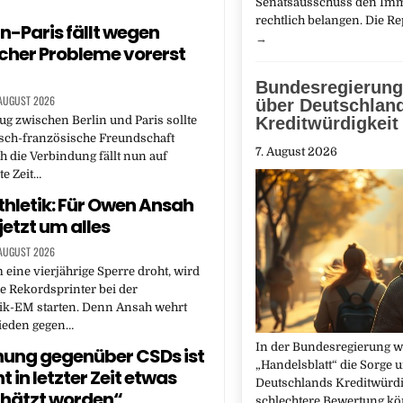
Senatsausschuss den Im
rechtlich belangen. Die R
in-Paris fällt wegen
→
cher Probleme vorerst
Bundesregierung
 AUGUST 2026
über Deutschlan
Kreditwürdigkeit
ug zwischen Berlin und Paris sollte
tsch-französische Freundschaft
7. August 2026
h die Verbindung fällt nun auf
e Zeit…
thletik: Für Owen Ansah
jetzt um alles
 AUGUST 2026
eine vierjährige Sperre droht, wird
e Rekordsprinter bei der
tik-EM starten. Denn Ansah wehrt
hieden gegen…
In der Bundesregierung wä
ung gegenüber CSDs ist
„Handelsblatt“ die Sorge 
ht in letzter Zeit etwas
Deutschlands Kreditwürdi
hätzt worden“
schlechtere Bewertung kö