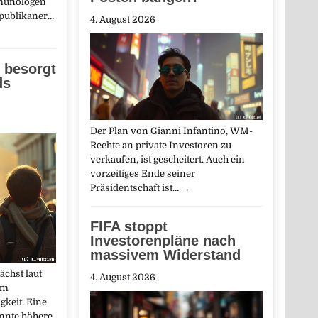
munologen
epublikaner…
4. August 2026
 besorgt
ds
Der Plan von Gianni Infantino, WM-
Rechte an private Investoren zu
verkaufen, ist gescheitert. Auch ein
vorzeitiges Ende seiner
Präsidentschaft ist…
→
FIFA stoppt
Investorenpläne nach
massivem Widerstand
chst laut
4. August 2026
um
gkeit. Eine
nnte höhere