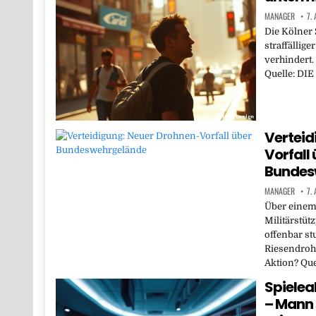
MANAGER
7.
Die Kölner 
straffällige
verhindert.
Quelle: DI
Verteid
Vorfall
Bundes
MANAGER
7.
Über einem
Militärstüt
offenbar s
Riesendrohn
Aktion? Que
Spielea
– Mann 