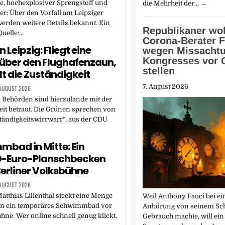
e, hochexplosiver Sprengstoff und
die Mehrheit der…
→
er: Über den Vorfall am Leipziger
erden weitere Details bekannt. Ein
Republikaner wol
Quelle:…
Corona-Berater F
in Leipzig: Fliegt eine
wegen Missacht
über den Flughafenzaun,
Kongresses vor 
stellen
t die Zuständigkeit
7. August 2026
 AUGUST 2026
 Behörden sind hierzulande mit der
eit betraut. Die Grünen sprechen von
tändigkeitswirrwarr“, aus der CDU
bad in Mitte: Ein
0-Euro-Planschbecken
 Berliner Volksbühne
 AUGUST 2026
atthias Lilienthal steckt eine Menge
Weil Anthony Fauci bei ei
n ein temporäres Schwimmbad vor
Anhörung von seinem Sc
hne. Wer online schnell genug klickt,
Gebrauch machte, will ein