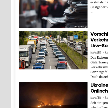
erstmals na
Gastgeber V
…
Vorsch
Verkehr
Lkw-So
MANAGER
7.
Das Extrem
Gütertransp
Verkehrsmin
Sonntagsfa
Doch da se
Ukraine
Onlineh
MANAGER
7.
Seit einige
wieder Lag