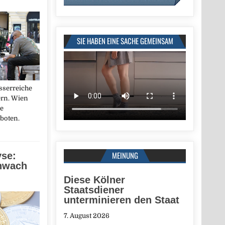
SIE HABEN EINE SACHE GEMEINSAM
asserreiche
ern. Wien
re
boten.
MEINUNG
yse:
chwach
Diese Kölner
Staatsdiener
unterminieren den Staat
7. August 2026