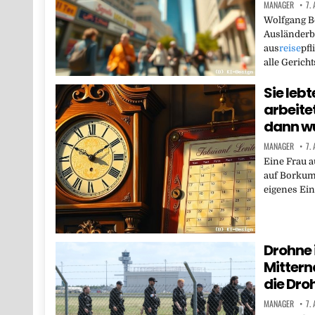
MANAGER
7.
Wolfgang Bo
Ausländerb
aus
reise
pfl
alle Geric
Sie leb
arbeitet
dann w
MANAGER
7.
Eine Frau 
auf Borkum
eigenes Ei
Drohne i
Mittern
die Dro
MANAGER
7.