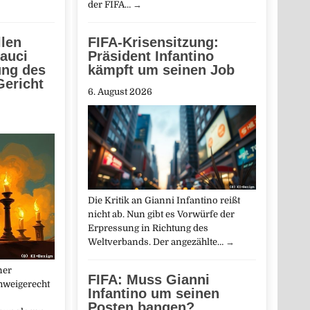
der FIFA…
→
FIFA-Krisensitzung:
len
Präsident Infantino
auci
kämpft um seinen Job
ung des
Gericht
6. August 2026
Die Kritik an Gianni Infantino reißt
nicht ab. Nun gibt es Vorwürfe der
Erpressung in Richtung des
Weltverbands. Der angezählte…
→
ner
FIFA: Muss Gianni
hweigerecht
Infantino um seinen
Posten bangen?