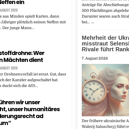
Neffen ein
Anträge für Abschiebung
 AUGUST 2026
500 Flüchtlingen abgelehn
Darunter waren auch Straft
e aus Minden spielt Karten, dann
bei…
→
1-Jähriger plötzlich seinen Neffen mit
n. Der junge Mann…
Mehrheit der Ukr
misstraut Selens
Rivale führt Ran
toffdrohne: Wer
n Mächten dient
7. August 2026
 AUGUST 2026
er Drohnenvorfall ist ernst. Gut, dass
uch der Kanzler aufgeschaltet hat.
 duckt sich die AfD…
ühren wir unser
ht, unser humanitäres
erungsrecht ad
Der frühere ukrainische 
dum“
Walerij Saluschnyj führt 