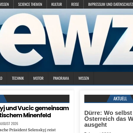
WISSEN
SCIENCE THEMEN
KULTUR
REISE
IMPRESSUM UND DATENSCHUTZ
LD
TECHNIK
MOTOR
PANORAMA
WISSEN
N
AKTUELL
kyj und Vucic gemeinsam
Dürre: Wo selbst
itischem Minenfeld
Österreich das 
 AUGUST 2026
ausgeht
sche Präsident Selenskyj reist