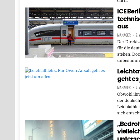
darf…
ICE Berl
technis
aus
MANAGER
7.
Der Direktz
für die deu
stehen. Doc
unbestimmt
Leichta
geht es 
MANAGER
7.
Obwohl ihm 
der deutsch
Leichtathle
sich entsc
„Bedroh
vielleic
untersc