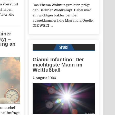
en von rund
Das Thema Wohnungsmieten prägt
t haben.
den Berliner Wahlkampf. Dabei wird
äter, die
ein wichtiger Faktor penibel
ausgeklammert: die Migration. Quelle:
DIE WELT
→
ainer
kyj –
king an
SPORT
Gianni Infantino: Der
mächtigste Mann im
Weltfußball
7. August 2026
Armeechef
eine Umfrage