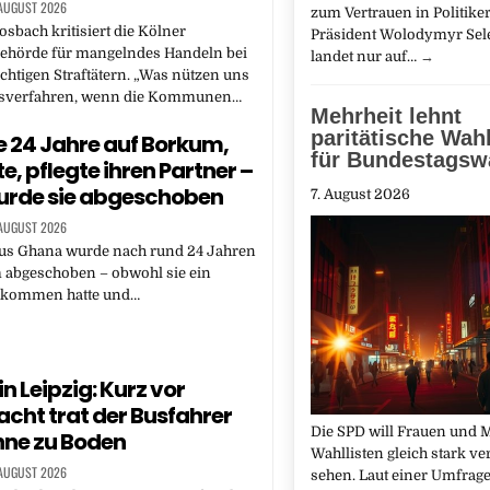
 AUGUST 2026
zum Vertrauen in Politiker
sbach kritisiert die Kölner
Präsident Wolodymyr Sel
ehörde für mangelndes Handeln bei
landet nur auf…
→
ichtigen Straftätern. „Was nützen uns
htsverfahren, wenn die Kommunen…
Mehrheit lehnt
paritätische Wahl
te 24 Jahre auf Borkum,
für Bundestagsw
e, pflegte ihren Partner –
urde sie abgeschoben
7. August 2026
 AUGUST 2026
aus Ghana wurde nach rund 24 Jahren
 abgeschoben – obwohl sie ein
nkommen hatte und…
n Leipzig: Kurz vor
acht trat der Busfahrer
Die SPD will Frauen und 
hne zu Boden
Wahllisten gleich stark ve
 AUGUST 2026
sehen. Laut einer Umfrage