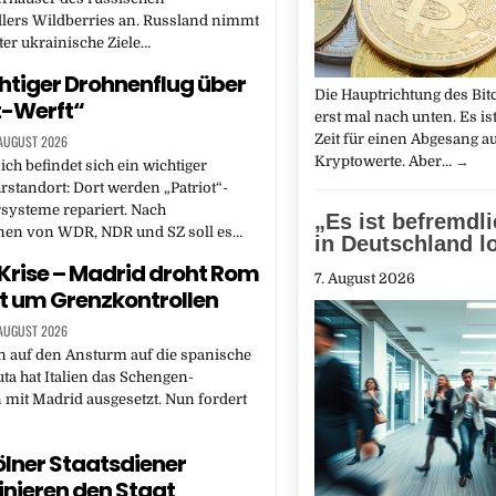
lers Wildberries an. Russland nimmt
ter ukrainische Ziele…
tiger Drohnenflug über
Die Haupt­richtung des Bit
t-Werft“
erst mal nach unten. Es is
Zeit für einen Abgesang a
 AUGUST 2026
Kryptowerte. Aber…
→
ch befindet sich ein wichtiger
tandort: Dort werden „Patriot“-
systeme repariert. Nach
„Es ist befremdl
nen von WDR, NDR und SZ soll es…
in Deutschland lo
rise – Madrid droht Rom
7. August 2026
it um Grenzkontrollen
 AUGUST 2026
n auf den Ansturm auf die spanische
ta hat Italien das Schengen-
it Madrid ausgesetzt. Nun fordert
ölner Staatsdiener
nieren den Staat