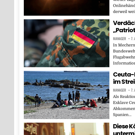
Onlinehänd
derweil wei
Verdäch
„Patrio
MANAGER
7.
In Mecherni
Bundeswehrs
Flugabwehr
Informatio
Ceuta-K
im Stre
MANAGER
7.
Als Reaktio
Exklave Ceu
Abkommen m
Spanien…
Diese K
untermi