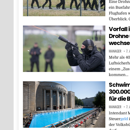
Eine Drohn
ein Busfahr
Flughafen w
Überblick. 
Vorfall 
Drohne 
wechsel
MANAGER
7.
Mehr als 40
Luftsicherh
einem „Zus
kommen…
Schwimm
300.00
für die
MANAGER
7.
Intendant M
Steuer
geld
i
der Volksbü