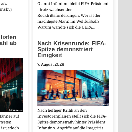
 an.
Gianni Infantino bleibt FIFA-Präsident
enskyj
- trotz wachsender
Rücktrittsforderungen. Wer ist der
mächtigste Mann im Weltfußball?
Warum wandte sich die UEFA…
→
listen
ahl ab
Nach Krisenrunde: FIFA-
Spitze demonstriert
Einigkeit
7. August 2026
Nach heftiger Kritik an den
Investorenplänen stellt sich die FIFA-
Männer auf
Spitze demonstrativ hinter Präsident
rtreten
Infantino. Angriffe auf die Integrität
 ist jedoch