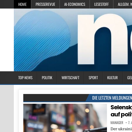
HOME
PRESSEREVUE
AI-ECONOMICS
LESESTOFF
ALLGEM. 
TOP-NEWS
POLITIK
WIRTSCHAFT
SPORT
KULTUR
GE
DIE LETZTEN MELDUNGE
Selens
auf pol
MANAGER
7.
Der ukraini