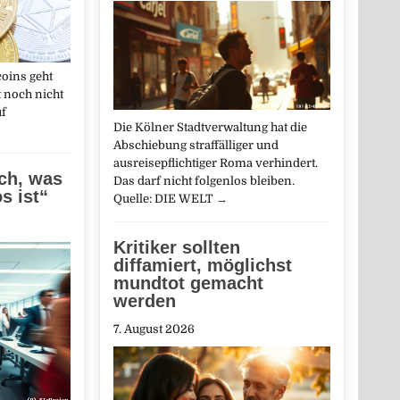
coins geht
t noch nicht
uf
Die Kölner Stadtverwaltung hat die
Abschiebung straffälliger und
ausreisepflichtiger Roma verhindert.
ich, was
Das darf nicht folgenlos bleiben.
s ist“
Quelle: DIE WELT
→
Kritiker sollten
diffamiert, möglichst
mundtot gemacht
werden
7. August 2026