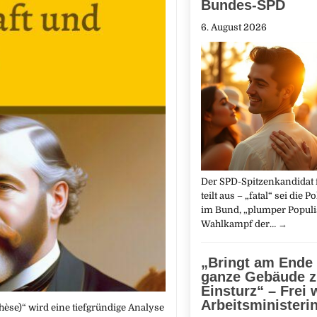
Bundes-SPD
6. August 2026
Der SPD-Spitzenkandidat f
teilt aus – „fatal“ sei die P
im Bund, „plumper Popul
Wahlkampf der…
→
„Bringt am Ende
ganze Gebäude 
Einsturz“ – Frei 
Arbeitsministeri
hèse)“ wird eine tiefgründige Analyse