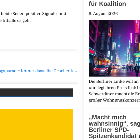
für Koalition
eide Seiten positive Signale, und
6. August 2026
Inhalte es geht.
b
agsparade: Immer dasselbe Geschenk →
Die Berliner Linke will an
und legt ihren Preis fest: 
Schwerdtner macht die E
großer Wohnungskonzer
„Macht mich
wahnsinnig“, sag
Berliner SPD-
Spitzenkandidat 