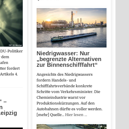
DU-Politiker
Niedrigwasser: Nur
r dem
„begrenzte Alternativen
hafen
zur Binnenschifffahrt“
ter fordert
rtikels 4.
Angesichts des Niedrigwassers
fordern Handels- und
Schifffahrtsverbände konkrete
Schritte vom Verkehrsminister. Die
Chemieindustrie warnt vor
“ –
Produktionskürzungen. Auf den
n
Autobahnen dürfte es voller werden.
eipzig
[mehr] Quelle…
Hier lesen …