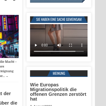
SIE HABEN EINE SACHE GEMEINSAM
 die Macht –
Ines
nteignung
MEINUNG
ne…
→
Wie Europas
Migrationspolitik die
t der
offenen Grenzen zerstört
hat
über die