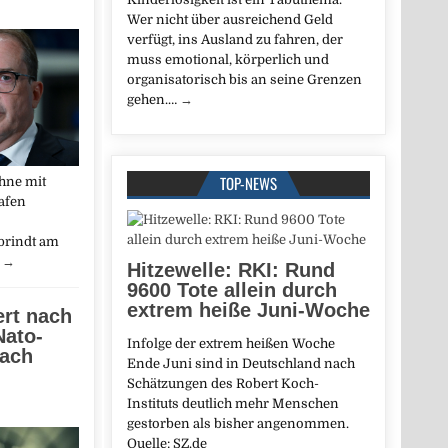
Wer nicht über ausreichend Geld
verfügt, ins Ausland zu fahren, der
muss emotional, körperlich und
organisatorisch bis an seine Grenzen
gehen.…
→
TOP-NEWS
hne mit
afen
brindt am
…
→
Hitzewelle: RKI: Rund
9600 Tote allein durch
extrem heiße Juni-Woche
ert nach
Nato-
Infolge der extrem heißen Woche
nach
Ende Juni sind in Deutschland nach
Schätzungen des Robert Koch-
Instituts deutlich mehr Menschen
gestorben als bisher angenommen.
Quelle: SZ.de