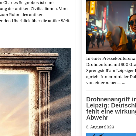
on Charles Seignobos ist eine
ng der antiken Zivilisationen. Vom
s zum Ruhm des antiken
nden Überblick über die antike Welt.
In einer Pressekonferen
Drohnenfund mit 800 G
Sprengstoff am Leipziger 
spricht Innenminister Do
von einer neuen…
→
Drohnenangriff i
Leipzig: Deutsch
fehlt eine wirkun
Abwehr
5. August 2026