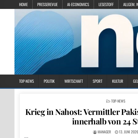
HOME
PRESSEREVUE
AI-ECONOMICS
LESESTOFF
ALLGEM. 
TOP-NEWS
POLITIK
WIRTSCHAFT
SPORT
KULTUR
GE
POSTED IN
TOP-NEWS
Krieg in Nahost: Vermittler Pak
innerhalb von 24 
MANAGER
13. JUNI 202