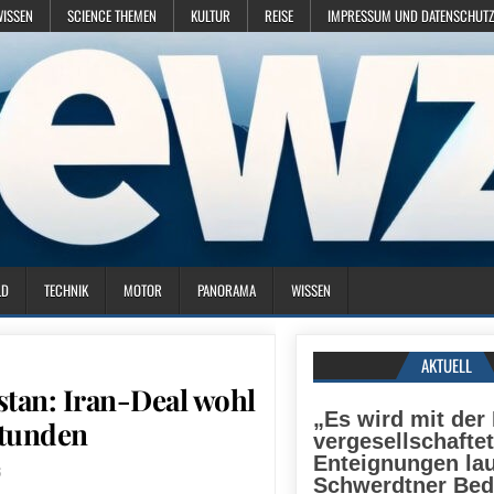
WISSEN
SCIENCE THEMEN
KULTUR
REISE
IMPRESSUM UND DATENSCHUTZ
LD
TECHNIK
MOTOR
PANORAMA
WISSEN
AKTUELL
istan: Iran-Deal wohl
„Es wird mit der
Stunden
vergesellschaftet
Enteignungen lau
6
Schwerdtner Be