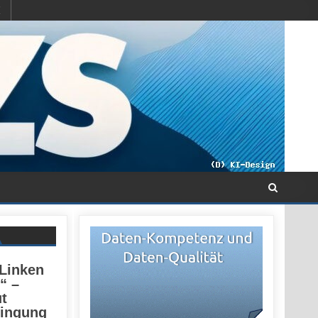
 Linken
“ –
t
dingung