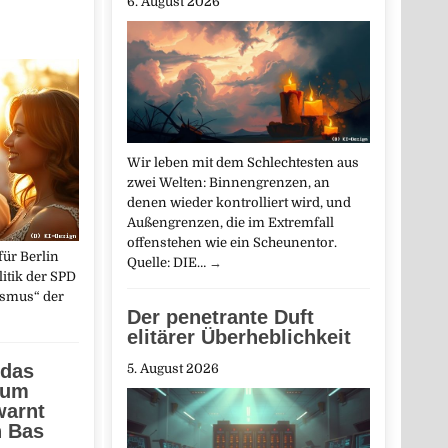
6. August 2026
Wir leben mit dem Schlechtesten aus
zwei Welten: Binnengrenzen, an
denen wieder kontrolliert wird, und
Außengrenzen, die im Extremfall
offenstehen wie ein Scheunentor.
ür Berlin
Quelle: DIE…
→
olitik der SPD
ismus“ der
Der penetrante Duft
elitärer Überheblichkeit
 das
5. August 2026
zum
warnt
n Bas