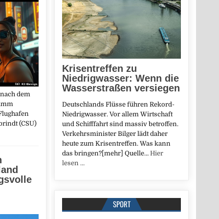
Krisentreffen zu
Niedrigwasser: Wenn die
Wasserstraßen versiegen
z nach dem
ramm
Deutschlands Flüsse führen Rekord-
Flughafen
Niedrigwasser. Vor allem Wirtschaft
brindt (CSU)
und Schifffahrt sind massiv betroffen.
Verkehrsminister Bilger lädt daher
heute zum Krisentreffen. Was kann
das bringen?[mehr] Quelle…
Hier
n
lesen …
land
gsvolle
SPORT