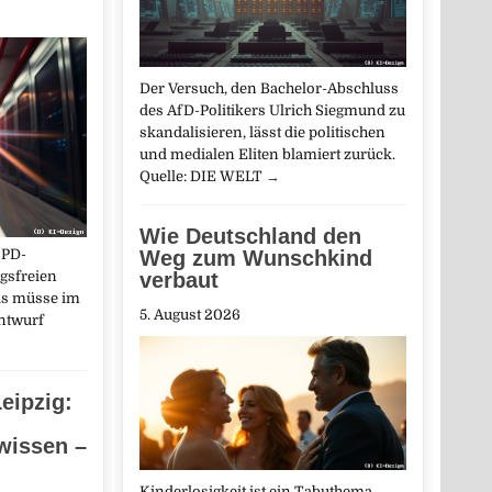
Der Versuch, den Bachelor-Abschluss
des AfD-Politikers Ulrich Siegmund zu
skandalisieren, lässt die politischen
und medialen Eliten blamiert zurück.
Quelle: DIE WELT
→
Wie Deutschland den
SPD-
Weg zum Wunschkind
agsfreien
verbaut
Bas müsse im
5. August 2026
ntwurf
eipzig:
wissen –
Kinderlosigkeit ist ein Tabuthema.