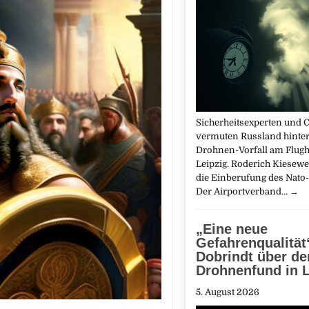
Sicherheitsexperten und C
vermuten Russland hinte
Drohnen-Vorfall am Flug
Leipzig. Roderich Kiesewet
die Einberufung des Nato-A
Der Airportverband…
→
„Eine neue
Gefahrenqualität
Dobrindt über de
Drohnenfund in L
5. August 2026