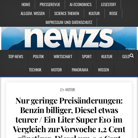
HOME
PRESSEREVUE
AI-ECONOMICS
LESESTOFF
ALLGEM. WISSEN
SCIENCE THEMEN
KULTUR
REISE
IMPRESSUM UND DATENSCHUTZ
TOP-NEWS
POLITIK
WIRTSCHAFT
SPORT
KULTUR
GELD
TECHNIK
MOTOR
PANORAMA
WISSEN
POSTED IN
MOTOR
Nur geringe Preisänderungen:
Benzin billiger, Diesel etwas
teurer / Ein Liter Super E10 im
Vergleich zur Vorwoche 1,2 Cent