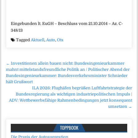
Eingebunden lt. EuGH – Beschluss vom 21.10.2014 – Az. C-
348/13
Tagged
Aktuell
,
Auto
,
Ots
Beitragsnavigation
← Investitionen allein bauen nicht: Bundesingenieurkammer
mahnt mittelstandsfreundliche Politik an / Politischer Abend der
Bundesingenieurkammer: Bundesverkehrsminister Schnieder
hält Grußwort
ILA 2026: Flughäfen begrüßen Luftfahrtstrategie der
Bundesregierung als wichtigen industriepolitischen Impuls |
ADV: Wettbewerbsfähige Rahmenbedingungen jetzt konsequent
umsetzen →
TOPPBOOK
Die Praxis der Autosuggestion