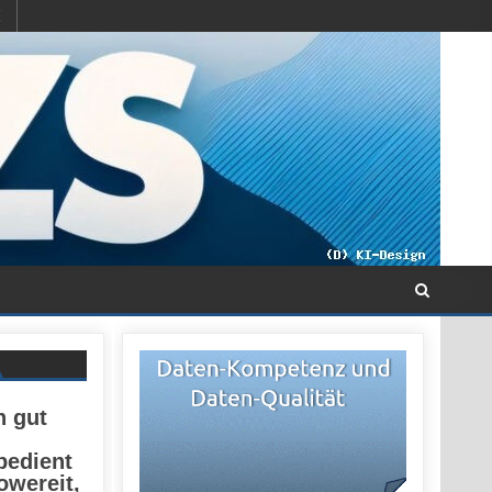
h gut
bedient
owereit,