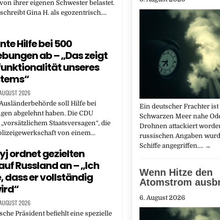
von ihrer eigenen Schwester belastet.
chreibt Gina H. als egozentrisch….
nte Hilfe bei 500
bungen ab – „Das zeigt
funktionalität unseres
stems“
 AUGUST 2026
Ausländerbehörde soll Hilfe bei
Ein deutscher Frachter ist
gen abgelehnt haben. Die CDU
Schwarzen Meer nahe Od
 „vorsätzlichem Staatsversagen“, die
Drohnen attackiert worde
olizeigewerkschaft von einem…
russischen Angaben wurd
Schiffe angegriffen.…
→
yj ordnet gezielten
 auf Russland an – „Ich
Wenn Hitze den
, dass er vollständig
Atomstrom ausb
wird“
6. August 2026
 AUGUST 2026
sche Präsident befiehlt eine spezielle