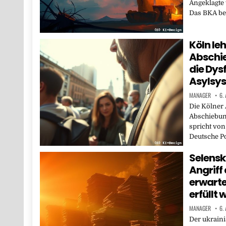
Angeklagte 
Das BKA bes
Köln leh
Abschie
die Dys
Asylsy
MANAGER
6.
Die Kölner 
Abschiebun
spricht von
Deutsche P
Selensk
Angriff
erwarte
erfüllt 
MANAGER
6.
Der ukraini