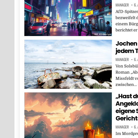
MANAGER
6.
AfD-Spitze
bezweifelt 
einem Bürg
berichtet e
Jochen 
jedem T
MANAGER
6.
Von Solsbül
Roman „Abs
Missfeldt v
zwischen…
„Hast d
Angekla
eigene 
Gericht
MANAGER
6.
Im Mordproz