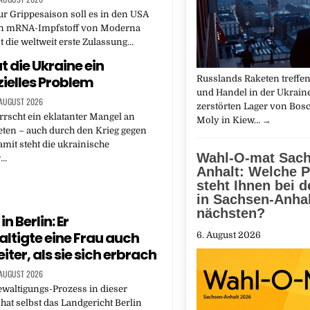
ur Grippesaison soll es in den USA
n mRNA-Impfstoff von Moderna
st die weltweit erste Zulassung…
t die Ukraine ein
zielles Problem
Russlands Raketen treffen
und Handel in der Ukraine
 AUGUST 2026
zerstörten Lager von Bosc
rrscht ein eklatanter Mangel an
Moly in Kiew…
→
eten – auch durch den Krieg gegen
amit steht die ukrainische
Wahl-O-mat Sach
r…
Anhalt: Welche P
steht Ihnen bei 
in Sachsen-Anha
nächsten?
in Berlin: Er
ltigte eine Frau auch
6. August 2026
ter, als sie sich erbrach
 AUGUST 2026
waltigungs-Prozess in dieser
at selbst das Landgericht Berlin