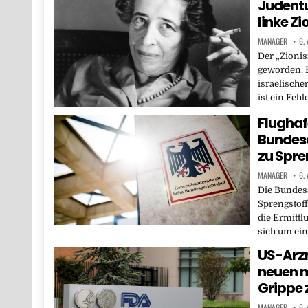
Judentu
linke Z
MANAGER
6.
Der „Zioni
geworden. 
israelische
ist ein Fehl
Flughaf
Bundesa
zu Spre
MANAGER
6.
Die Bundesa
Sprengstoff
die Ermittl
sich um ei
US-Arzn
neuen 
Grippe 
MANAGER
6.