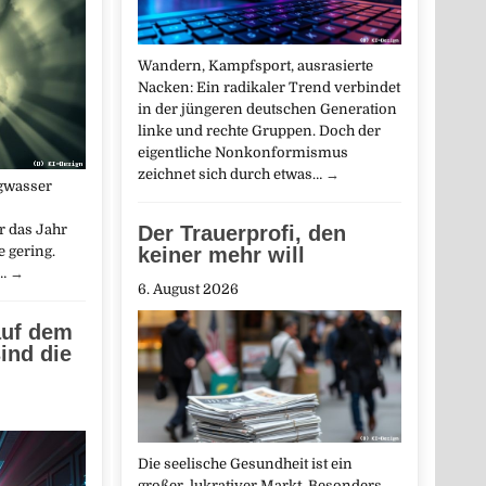
Wandern, Kampfsport, ausrasierte
Nacken: Ein radikaler Trend verbindet
in der jüngeren deutschen Generation
linke und rechte Gruppen. Doch der
eigentliche Nonkonformismus
zeichnet sich durch etwas…
→
gwasser
r das Jahr
Der Trauerprofi, den
e gering.
keiner mehr will
n…
→
6. August 2026
auf dem
ind die
Die seelische Gesundheit ist ein
großer, lukrativer Markt. Besonders