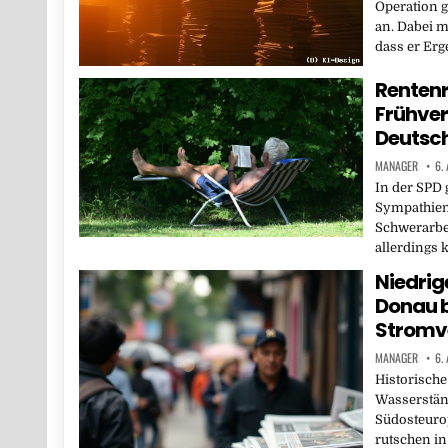
Operation 
an. Dabei m
dass er Erg
Rentenr
Frühver
Deutsc
MANAGER
6.
In der SPD 
Sympathien
Schwerarbei
allerdings
Niedrig
Donau 
Stromv
MANAGER
6.
Historische
Wasserständ
Südosteuro
rutschen in