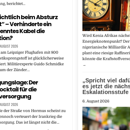
ng, berichtet…
ichtlich beim Absturz
t“ – Verhinderte ein
enntes Kabel die
Wird Kenia Afrikas nächst
tion?
Energieknotenpunkt? Der
 AUGUST 2026
nigerianische Milliardär 
 am Leipziger Flughafen mit 800
plant eine riesige Raffineri
iksprengstoff ist glücklicherweise
könnte die Kraftstoffvers
iert. Militärexperte Guido Schmidke
→
arum der Zünder…
„Spricht viel daf
ungslage: Der
es jetzt die näch
cktail für die
Eskalationsstufe 
eversorgung
6. August 2026
 AUGUST 2026
e der Straße von Hormus scheint zu
ennoch verteuert der Irankrieg die
orgung. Das ist längst nicht die…