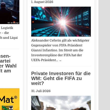
1. August 2026
 Logistik
 – die
h und Liqui
Aleksander Ceferin gilt als wichtigster
Gegenspieler von FIFA-Präsident
Gianni Infantino. Im Streit um die
Investorenpläne der FIFA hat der
sen-
UEFA-Präsident…
→
artei
der Wahl
lt am
Private Investoren für die
WM: Geht die FIFA zu
weit?
31. Juli 2026