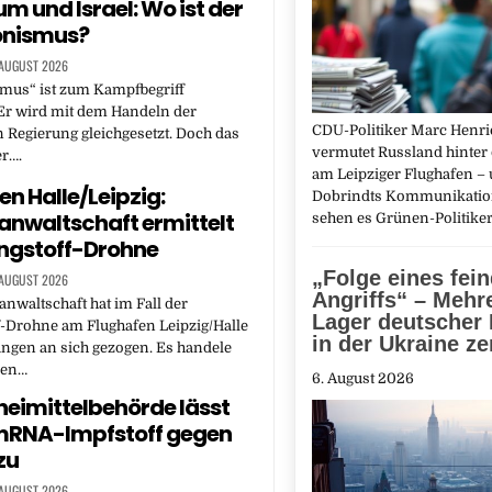
m und Israel: Wo ist der
ionismus?
 AUGUST 2026
smus“ ist zum Kampfbegriff
Er wird mit dem Handeln der
CDU-Politiker Marc Hen
n Regierung gleichgesetzt. Doch das
vermutet Russland hinter
er….
am Leipziger Flughafen – 
en Halle/Leipzig:
Dobrindts Kommunikatio
nwaltschaft ermittelt
sehen es Grünen-Politike
ngstoff-Drohne
„Folge eines fei
 AUGUST 2026
Angriffs“ – Mehr
nwaltschaft hat im Fall der
Lager deutscher
-Drohne am Flughafen Leipzig/Halle
in der Ukraine ze
ungen an sich gezogen. Es handele
nen…
6. August 2026
eimittelbehörde lässt
mRNA-Impfstoff gegen
zu
 AUGUST 2026