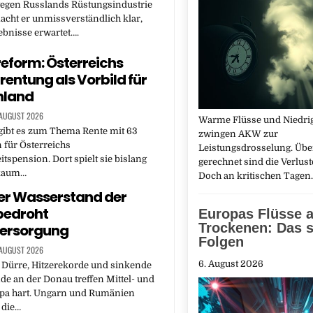
gegen Russlands Rüstungsindustrie
acht er unmissverständlich klar,
ebnisse erwartet….
eform: Österreichs
rentung als Vorbild für
hland
 AUGUST 2026
Warme Flüsse und Niedri
gibt es zum Thema Rente mit 63
zwingen AKW zur
 für Österreichs
Leistungsdrosselung. Übe
tspension. Dort spielt sie bislang
gerechnet sind die Verlust
 kaum…
Doch an kritischen Tage
er Wasserstand der
bedroht
Europas Flüsse 
Trockenen: Das s
ersorgung
Folgen
 AUGUST 2026
6. August 2026
 Dürre, Hitzerekorde und sinkende
e an der Donau treffen Mittel- und
pa hart. Ungarn und Rumänien
 die…