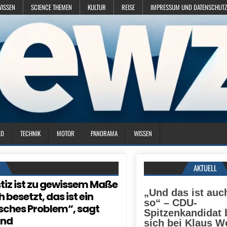
WISSEN
SCIENCE THEMEN
KULTUR
REISE
IMPRESSUM UND DATENSCHUTZ
LD
TECHNIK
MOTOR
PANORAMA
WISSEN
N
AKTUELL
stiz ist zu gewissem Maße
„Und das ist auc
h besetzt, das ist ein
so“ – CDU-
sches Problem“, sagt
Spitzenkandidat 
und
sich bei Klaus W