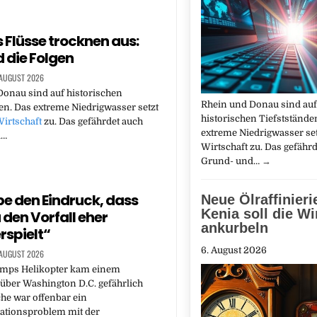
 Flüsse trocknen aus:
d die Folgen
 AUGUST 2026
onau sind auf historischen
Rhein und Donau sind auf
en. Das extreme Niedrigwasser setzt
historischen Tiefststände
irtschaft
zu. Das gefährdet auch
extreme Niedrigwasser set
d…
Wirtschaft zu. Das gefähr
Grund- und…
→
be den Eindruck, dass
Neue Ölraffinieri
Kenia soll die Wi
den Vorfall eher
ankurbeln
rspielt“
6. August 2026
 AUGUST 2026
mps Helikopter kam einem
 über Washington D.C. gefährlich
he war offenbar ein
tionsproblem mit der