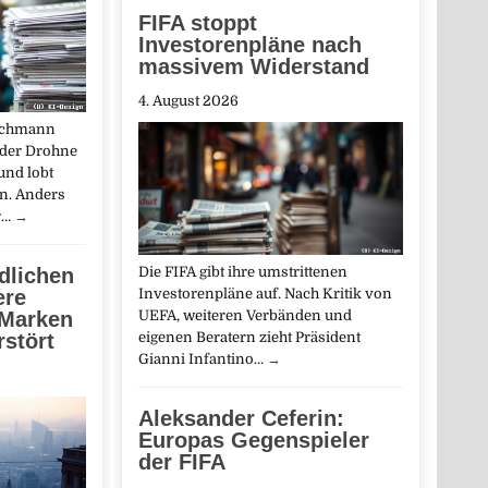
FIFA stoppt
Investorenpläne nach
massivem Widerstand
4. August 2026
richmann
 der Drohne
und lobt
n. Anders
r…
→
ndlichen
Die FIFA gibt ihre umstrittenen
ere
Investorenpläne auf. Nach Kritik von
 Marken
UEFA, weiteren Verbänden und
rstört
eigenen Beratern zieht Präsident
Gianni Infantino…
→
Aleksander Ceferin:
Europas Gegenspieler
der FIFA