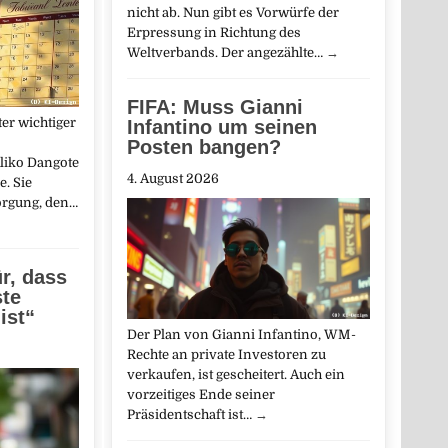
nicht ab. Nun gibt es Vorwürfe der
Erpressung in Richtung des
Weltverbands. Der angezählte…
→
FIFA: Muss Gianni
er wichtiger
Infantino um seinen
Posten bangen?
Aliko Dangote
4. August 2026
e. Sie
orgung, den…
ür, dass
ste
ist“
Der Plan von Gianni Infantino, WM-
Rechte an private Investoren zu
verkaufen, ist gescheitert. Auch ein
vorzeitiges Ende seiner
Präsidentschaft ist…
→