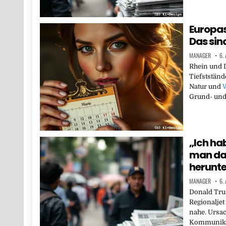
Europas
Das sin
MANAGER
6.
Rhein und D
Tiefstständ
Natur und
W
Grund- un
„Ich ha
man da 
herunte
MANAGER
6.
Donald Tru
Regionaljet
nahe. Ursac
Kommunika