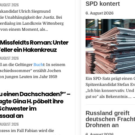
SPD kontert
 AUGUST 2026
nkandidat Ulrich Siegmund
6. August 2026
die Unabhängigkeit der Justiz. Bei
erdialog im Landkreis Wittenberg
r von einem Moment, als…
Missfeldts Roman: Unter
eller ein Hakenkreuz
 AUGUST 2026
l an die Geltinger
Buch
t: In seinem
chiedssommer“ erzählt Jochen
on jungen Leuten im Jahr 1959
Ein SPD-Satz prägt eine
Spitzenkandidat Stefan Ev
„Ich bin konservativ. Und 
u einen Dachschaden?“ –
gut so“ als Bekenntnis.…
gte Gina H. pöbelt ihre
Schwester im
Russland greift
ssaal an
deutschen Fracht
 AUGUST 2026
Drohnen an
ess im Fall Fabian wird die
6. August 2026