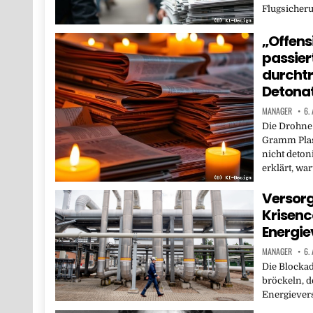
Flugsicheru
„Offens
passier
durchtr
Detona
MANAGER
6.
Die Drohne
Gramm Plast
nicht deton
erklärt, w
Versorg
Krisenco
Energi
MANAGER
6.
Die Blockad
bröckeln, d
Energievers