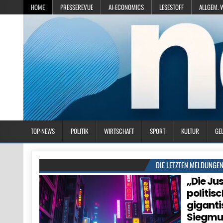
HOME
PRESSEREVUE
AI-ECONOMICS
LESESTOFF
ALLGEM. 
TOP-NEWS
POLITIK
WIRTSCHAFT
SPORT
KULTUR
GE
DIE LETZTEN MELDUNGE
„Die Ju
politisc
giganti
Siegm