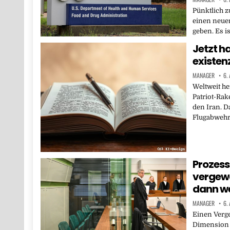
Pünktlich z
einen neue
geben. Es i
Jetzt ha
existen
MANAGER
6.
Weltweit he
Patriot-Rak
den Iran. D
Flugabweh
Prozess 
vergewa
dann wei
MANAGER
6.
Einen Verge
Dimension h