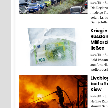
MANAGER
8.
Die Regieru
niedrige F
seien, krit
Den Schiff
Krieg in
Russlan
Milliar
ließen
MANAGER
8.
Bald könnt
aus Amerik
wollen desh
Liveblo
bei Luf
Kiew
MANAGER
8.
Heftige Exp
stimmt Sank