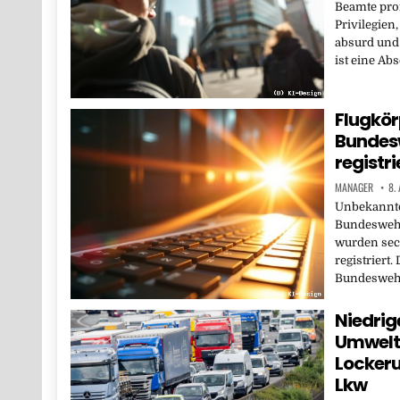
Beamte prof
Privilegien
absurd und
ist eine Ab
Flugkör
Bundes
registri
MANAGER
8.
Unbekannte
Bundeswehr
wurden sec
registrier
Bundeswehr
Niedrig
Umwelts
Lockeru
Lkw