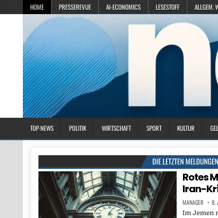
HOME
PRESSEREVUE
AI-ECONOMICS
LESESTOFF
ALLGEM. 
TOP-NEWS
POLITIK
WIRTSCHAFT
SPORT
KULTUR
GE
DIE LETZTEN MELDUNGE
Rotes M
Iran-Kr
MANAGER
8.
Im Jemen n