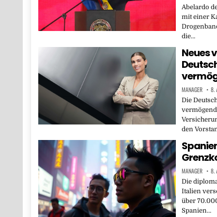
Abelardo de
mit einer K
Drogenband
die…
Neues v
Deutsch
vermög
MANAGER
8.
Die Deutsch
vermögende
Versicherun
den Vorsta
Spanien
Grenzko
MANAGER
8.
Die diplom
Italien ver
über 70.000
Spanien…