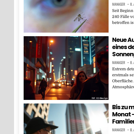
MANAGER
8.
Seit Beginn
240 Fälle v
betroffen is
Neue A
eines d
Sonnen
MANAGER
8.
Extrem deta
erstmals se
Oberfläche.
Atmosphäre
Bis zu 
Monat –
Familie
MANAGER
8.