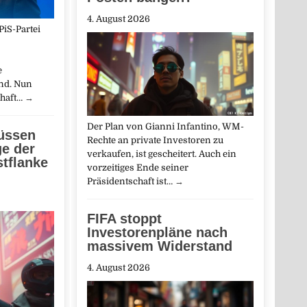
4. August 2026
PiS-Partei
e
nd. Nun
chaft…
→
Der Plan von Gianni Infantino, WM-
üssen
Rechte an private Investoren zu
e der
verkaufen, ist gescheitert. Auch ein
stflanke
vorzeitiges Ende seiner
Präsidentschaft ist…
→
FIFA stoppt
Investorenpläne nach
massivem Widerstand
4. August 2026