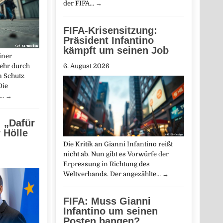
der FIFA…
→
FIFA-Krisensitzung:
Präsident Infantino
kämpft um seinen Job
iner
ehr durch
6. August 2026
m Schutz
Die
m…
→
 „Dafür
 Hölle
Die Kritik an Gianni Infantino reißt
nicht ab. Nun gibt es Vorwürfe der
Erpressung in Richtung des
Weltverbands. Der angezählte…
→
FIFA: Muss Gianni
Infantino um seinen
Posten bangen?