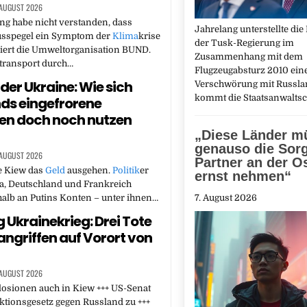
 AUGUST 2026
ng habe nicht verstanden, dass
Jahrelang unterstellte die 
lusspegel ein Symptom der
Klima
krise
der Tusk-Regierung im
isiert die Umweltorganisation BUND.
Zusammenhang mit dem
stransport durch…
Flugzeugabsturz 2010 ein
 der Ukraine: Wie sich
Verschwörung mit Russla
kommt die Staatsanwalts
ds eingefrorene
den doch noch nutzen
„Diese Länder m
genauso die Sorg
 AUGUST 2026
Partner an der O
e Kiew das
Geld
ausgehen.
Politik
er
ernst nehmen“
a, Deutschland und Frankreich
alb an Putins Konten – unter ihnen…
7. August 2026
g Ukrainekrieg: Drei Tote
tangriffen auf Vorort von
 AUGUST 2026
losionen auch in Kiew +++ US-Senat
tionsgesetz gegen Russland zu +++