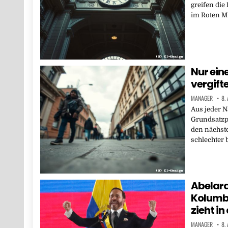
greifen die 
im Roten M
Nur ein
vergift
MANAGER
8.
Aus jeder N
Grundsatzpr
den nächsten
schlechter
Abelardo
Kolumbi
zieht i
MANAGER
8.