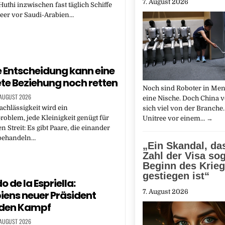
7. August 2026
Huthi inzwischen fast täglich Schiffe
eer vor Saudi-Arabien…
e Entscheidung kann eine
ete Beziehung noch retten
Noch sind Roboter in Me
 AUGUST 2026
eine Nische. Doch China v
achlässigkeit wird ein
sich viel von der Branche. 
oblem, jede Kleinigkeit genügt für
Unitree vor einem…
→
 Streit: Es gibt Paare, die einander
 behandeln…
„Ein Skandal, da
Zahl der Visa sog
Beginn des Krie
gestiegen ist“
 de la Espriella:
7. August 2026
ens neuer Präsident
n den Kampf
 AUGUST 2026