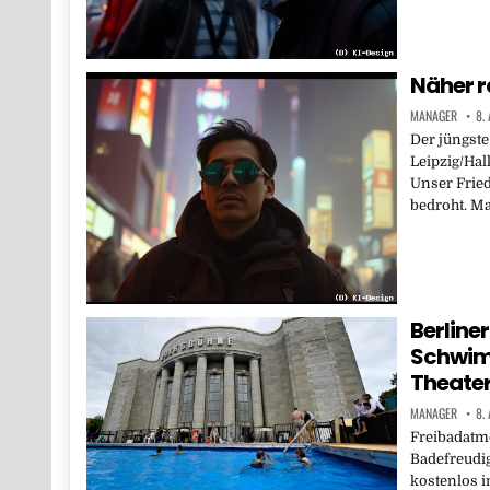
Näher r
MANAGER
8.
Der jüngste
Leipzig/Hal
Unser Frie
bedroht. Ma
Berline
Schwim
Theate
MANAGER
8.
Freibadatm
Badefreudi
kostenlos 