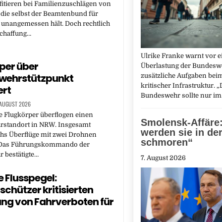
itieren bei Familienzuschlägen von
, die selbst der Beamtenbund für
 unangemessen hält. Doch rechtlich
schaffung…
Ulrike Franke warnt vor e
per über
Überlastung der Bundesw
wehrstützpunkt
zusätzliche Aufgaben bei
kritischer Infrastruktur. „
ert
Bundeswehr sollte nur i
 AUGUST 2026
 Flugkörper überflogen einen
Smolensk-Affäre:
standort in NRW. Insgesamt
werden sie in der
hs Überflüge mit zwei Drohnen
schmoren“
t. Das Führungskommando der
 bestätigte…
7. August 2026
e Flusspegel:
chützer kritisierten
ng von Fahrverboten für