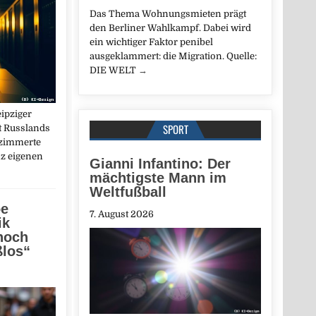
Das Thema Wohnungsmieten prägt
den Berliner Wahlkampf. Dabei wird
ein wichtiger Faktor penibel
ausgeklammert: die Migration. Quelle:
DIE WELT
→
ipziger
SPORT
t Russlands
ezimmerte
nz eigenen
Gianni Infantino: Der
mächtigste Mann im
Weltfußball
oe
7. August 2026
ik
 noch
ßlos“