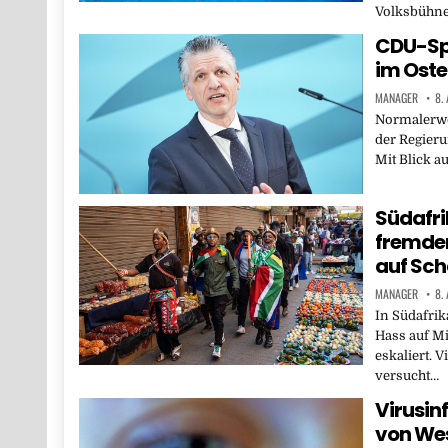
Volksbühne 
CDU-Spi
im Oste
MANAGER
8.
Normalerwei
der Regieru
Mit Blick a
Südafri
fremden
auf Sc
MANAGER
8.
In Südafrik
Hass auf M
eskaliert. V
versucht…
Virusinf
von Wes