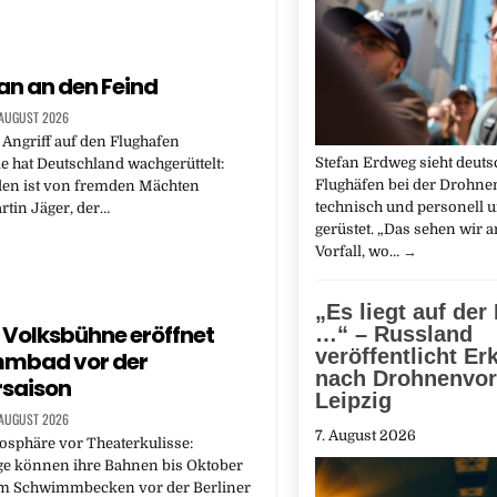
an an den Feind
 AUGUST 2026
 Angriff auf den Flughafen
Stefan Erdweg sieht deuts
le hat Deutschland wachgerüttelt:
Flughäfen bei der Drohn
den ist von fremden Mächten
technisch und personell 
rtin Jäger, der…
gerüstet. „Das sehen wir 
Vorfall, wo…
→
„Es liegt auf der
r Volksbühne eröffnet
…“ – Russland
veröffentlicht Er
mbad vor der
nach Drohnenvorf
rsaison
Leipzig
 AUGUST 2026
7. August 2026
osphäre vor Theaterkulisse:
ge können ihre Bahnen bis Oktober
im Schwimmbecken vor der Berliner