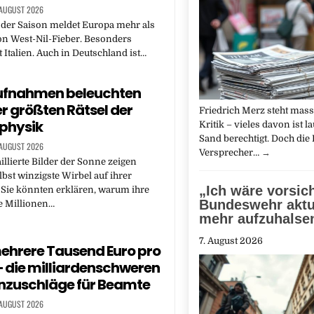
 AUGUST 2026
 der Saison meldet Europa mehr als
on West-Nil-Fieber. Besonders
t Italien. Auch in Deutschland ist…
ufnahmen beleuchten
er größten Rätsel der
Friedrich Merz steht mass
physik
Kritik – vieles davon ist l
Sand berechtigt. Doch die 
 AUGUST 2026
Versprecher…
→
illierte Bilder der Sonne zeigen
lbst winzigste Wirbel auf ihrer
„Ich wäre vorsich
 Sie könnten erklären, warum ihre
Bundeswehr aktu
 Millionen…
mehr aufzuhalse
7. August 2026
mehrere Tausend Euro pro
 die milliardenschweren
nzuschläge für Beamte
 AUGUST 2026