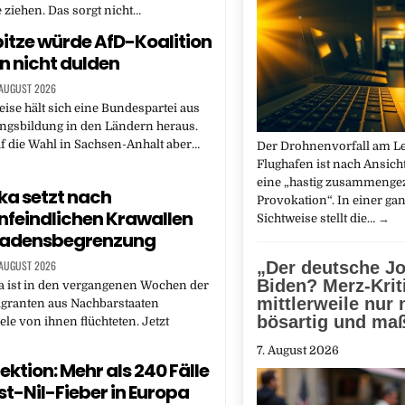
ziehen. Das sorgt nicht…
tze würde AfD-Koalition
n nicht dulden
 AUGUST 2026
se hält sich eine Bundespartei aus
ngsbildung in den Ländern heraus.
uf die Wahl in Sachsen-Anhalt aber…
Der Drohnenvorfall am Le
Flughafen ist nach Ansich
eine „hastig zusammeng
ka setzt nach
Provokation“. In einer ga
feindlichen Krawallen
Sichtweise stellt die…
→
hadensbegrenzung
 AUGUST 2026
„Der deutsche J
Biden? Merz-Krit
a ist in den vergangenen Wochen der
mittlerweile nur
igranten aus Nachbarstaaten
bösartig und ma
iele von ihnen flüchteten. Jetzt
7. August 2026
ektion: Mehr als 240 Fälle
t-Nil-Fieber in Europa