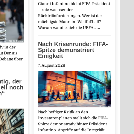
Gianni Infantino bleibt FIFA-Präsident
- trotz wachsender
Rücktrittsforderungen. Wer ist der
mächtigste Mann im Weltfußball?
Warum wandte sich die UEFA…
→
Nach Krisenrunde: FIFA-
iv in der
Spitze demonstriert
aut Dennis
Einigkeit
Debatte über
7. August 2026
tig, der
ell noch
n“
Nach heftiger Kritik an den
Investorenplänen stellt sich die FIFA-
Spitze demonstrativ hinter Präsident
Infantino. Angriffe auf die Integrität