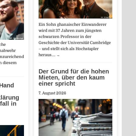
Ein Sohn ghanaischer Einwanderer
wird mit 37 Jahren zum jüngsten
schwarzen Professor in der
Geschichte der Universität Cambridge
che
– und stellt sich als Hochstapler
enabwehr
heraus.…
→
unzureichend
an diesem
Der Grund für die hohen
Mieten, über den kaum
einer spricht
 Hand
7. August 2026
klärung
all in