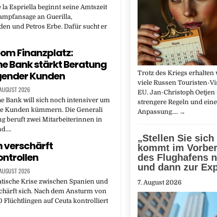
 la Espriella beginnt seine Amtszeit
ampfansage an Guerilla,
en und Petros Erbe. Dafür sucht er
om Finanzplatz:
e Bank stärkt Beratung
ender Kunden
Trotz des Kriegs erhalten 
viele Russen Touristen-Vis
 AUGUST 2026
EU. Jan-Christoph Oetjen 
e Bank will sich noch intensiver um
strengere Regeln und eine
 Kunden kümmern. Die Generali
Anpassung.…
→
g beruft zwei Mitarbeiterinnen in
nd….
„Stellen Sie sich 
 verschärft
kommt im Vorber
ntrollen
des Flughafens n
und dann zur Exp
 AUGUST 2026
atische Krise zwischen Spanien und
7. August 2026
schärft sich. Nach dem Ansturm von
 Flüchtlingen auf Ceuta kontrolliert