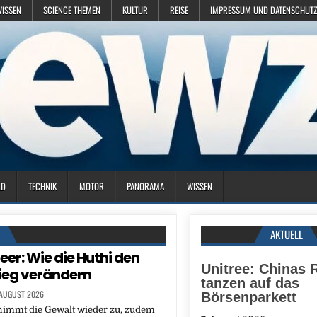
WISSEN
SCIENCE THEMEN
KULTUR
REISE
IMPRESSUM UND DATENSCHUTZ
LD
TECHNIK
MOTOR
PANORAMA
WISSEN
N
AKTUELL
eer: Wie die Huthi den
Unitree: Chinas 
ieg verändern
tanzen auf das
 AUGUST 2026
Börsenparkett
immt die Gewalt wieder zu, zudem