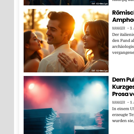
Römisch
Amphore
MANAGER
9.
Der italien
den Fund al
archäologi
vergangene
Dem Pub
Kurzges
Prosa 
MANAGER
9.
In einem U
erzeugte Te
wurden sie