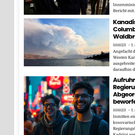
Innenminist
Bericht mit
Kanadis
Columb
Waldbr
MANAGER
9.
Angefacht 
Westen Kan
ausgebreite
daraufhin 
Aufruhr
Regieru
Abgeord
beworf
MANAGER
9.
Inmitten ei
kosovarisc
Regierungsb
Kadrijaj au