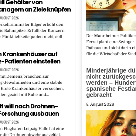
ill Gehälter von
nagern an Ziele knüpfen
 AUGUST 2026
rkehrsminister Bilger erhöht den
ie Bahnspitze. Erfüllt der Konzern
Der Mannheimer Politiker
e Pünktlichkeitsquoten nicht, soll
Ferrat plant eine Swinger
Rathaus und sieht darin e
h Krankenhäuser auf
für die Wirtschaft der Sta
Patienten einstellen
Minderjährige dü
 AUGUST 2026
nicht zurückgesc
mit Demenz brauchen zur
werden – Hunder
g Gewohnheiten und eine stabile
spanische Festl
Erste Krankenhäuser versuchen,
gebracht
nten gezielt mit Ruhe und…
t will nach Drohnen-
8. August 2026
 Forschung ausbauen
 AUGUST 2026
 Flughafen Leipzig/Halle hat eine
r die Drohnenabwehr ausgelöst.