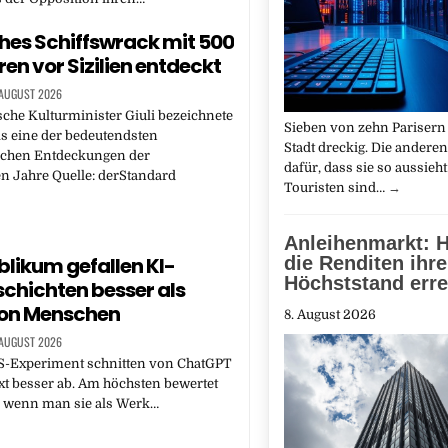
es Schiffswrack mit 500
n vor Sizilien entdeckt
 AUGUST 2026
ische Kulturminister Giuli bezeichnete
Sieben von zehn Parisern 
s eine der bedeutendsten
Stadt dreckig. Die anderen
schen Entdeckungen der
dafür, dass sie so aussieh
n Jahre Quelle: derStandard
Touristen sind…
→
Anleihenmarkt: 
die Renditen ihr
likum gefallen KI-
Höchststand erre
chichten besser als
von Menschen
8. August 2026
 AUGUST 2026
S-Experiment schnitten von ChatGPT
xt besser ab. Am höchsten bewertet
, wenn man sie als Werk…