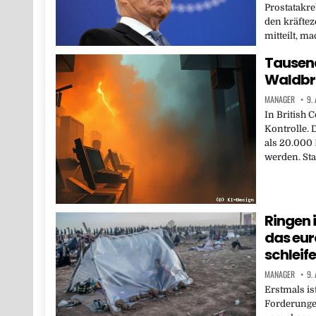
Prostatakr
den kräfte
mitteilt, m
Tausend
Waldbrä
MANAGER
9.
In British 
Kontrolle. 
als 20.000
werden. St
Ringen 
das eur
schleife
MANAGER
9.
Erstmals ist
Forderunge