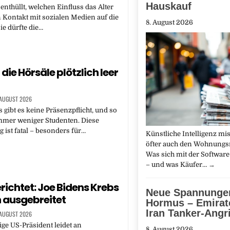
Hauskauf
 enthüllt, welchen Einfluss das Alter
 Kontakt mit sozialen Medien auf die
8. August 2026
ie dürfte die…
ie Hörsäle plötzlich leer
 AUGUST 2026
 gibt es keine Präsenzpflicht, und so
er weniger Studenten. Diese
 ist fatal – besonders für…
Künstliche Intelligenz m
öfter auch den Wohnungs
Was sich mit der Software 
– und was Käufer…
→
richtet: Joe Bidens Krebs
Neue Spannungen
h ausgebreitet
Hormus – Emirat
Iran Tanker-Angri
 AUGUST 2026
ge US-Präsident leidet an
8. August 2026