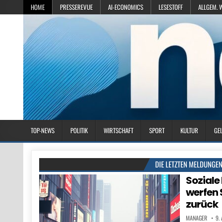
HOME
PRESSEREVUE
AI-ECONOMICS
LESESTOFF
ALLGEM. 
TOP-NEWS
POLITIK
WIRTSCHAFT
SPORT
KULTUR
GE
DIE LETZTEN MELDUNGE
Soziale
werfen 
zurück
MANAGER
9.