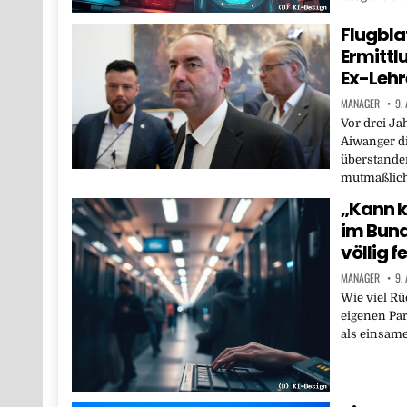
Flugbla
Ermittl
Ex-Lehr
MANAGER
9.
Vor drei Ja
Aiwanger di
überstande
mutmaßlic
„Kann k
im Bund
völlig 
MANAGER
9.
Wie viel Rü
eigenen Par
als einsam