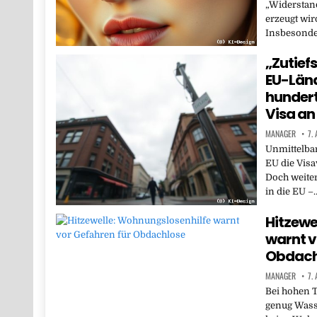
„Widerstand
erzeugt wird
Insbesonde
„Zutief
EU-Län
hunder
Visa an
MANAGER
7.
Unmittelbar
EU die Visa
Doch weite
in die EU –
Hitzewe
warnt v
Obdach
MANAGER
7.
Bei hohen 
genug Wass