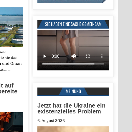
SIE HABEN EINE SACHE GEMEINSAM
twas
ie sie das
n und Oman
mus…
→
t auf
MEINUNG
ereite
Jetzt hat die Ukraine ein
existenzielles Problem
6. August 2026