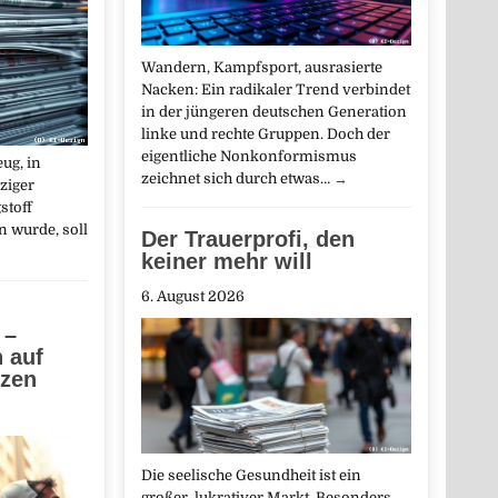
Wandern, Kampfsport, ausrasierte
Nacken: Ein radikaler Trend verbindet
in der jüngeren deutschen Generation
linke und rechte Gruppen. Doch der
eigentliche Nonkonformismus
ug, in
zeichnet sich durch etwas…
→
ziger
stoff
 wurde, soll
Der Trauerprofi, den
keiner mehr will
6. August 2026
 –
n auf
tzen
Die seelische Gesundheit ist ein
großer, lukrativer Markt. Besonders