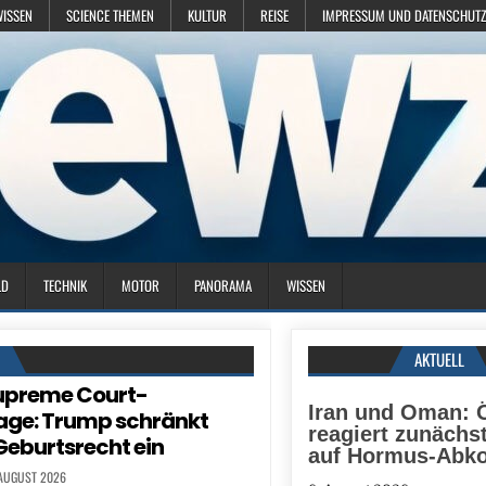
WISSEN
SCIENCE THEMEN
KULTUR
REISE
IMPRESSUM UND DATENSCHUTZ
LD
TECHNIK
MOTOR
PANORAMA
WISSEN
N
AKTUELL
upreme Court-
Iran und Oman: Ö
age: Trump schränkt
reagiert zunächs
Geburtsrecht ein
auf Hormus-Ab
 AUGUST 2026