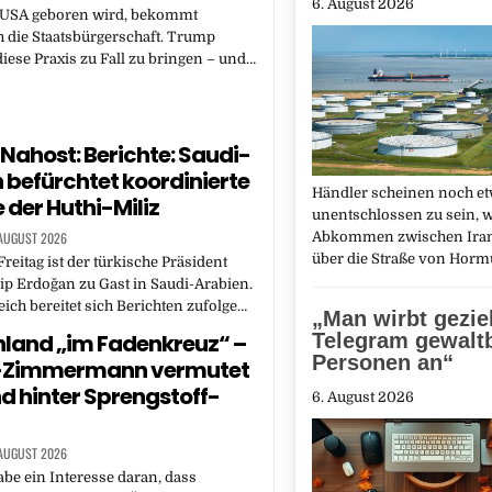
6. August 2026
 USA geboren wird, bekommt
 die Staatsbürgerschaft. Trump
diese Praxis zu Fall zu bringen – und…
 Nahost: Berichte: Saudi-
 befürchtet koordinierte
Händler scheinen noch e
 der Huthi-Miliz
unentschlossen zu sein, w
 AUGUST 2026
Abkommen zwischen Ira
über die Straße von Hor
reitag ist der türkische Präsident
p Erdoğan zu Gast in Saudi-Arabien.
ich bereitet sich Berichten zufolge…
„Man wirbt geziel
land „im Fadenkreuz“ –
Telegram gewaltb
Personen an“
-Zimmermann vermutet
d hinter Sprengstoff-
6. August 2026
 AUGUST 2026
be ein Interesse daran, dass