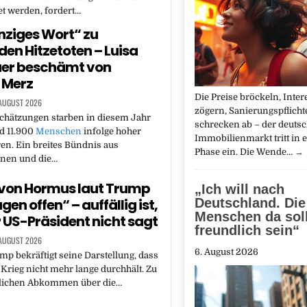
t werden, fordert…
inziges Wort“ zu
en Hitzetoten – Luisa
er beschämt von
 Merz
Die Preise bröckeln, Inte
 AUGUST 2026
zögern, Sanierungspflicht
chätzungen starben in diesem Jahr
schrecken ab – der deuts
d 11.900
Menschen
infolge hoher
Immobilienmarkt tritt in 
n. Ein breites Bündnis aus
Phase ein. Die Wende…
→
onen und die…
von Hormus laut Trump
„Ich will nach
en offen“ – auffällig ist,
Deutschland. Die
Menschen da sol
 US-Präsident nicht sagt
freundlich sein“
 AUGUST 2026
6. August 2026
p bekräftigt seine Darstellung, dass
 Krieg nicht mehr lange durchhält. Zu
lichen Abkommen über die…