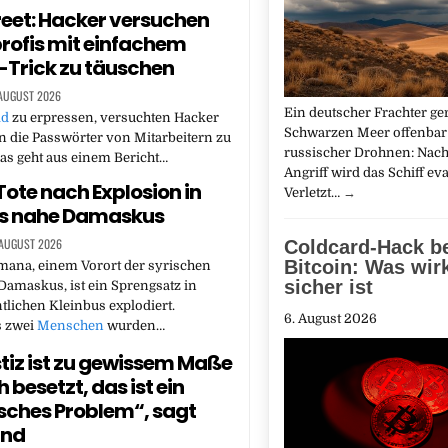
reet: Hacker versuchen
rofis mit einfachem
-Trick zu täuschen
 AUGUST 2026
Ein deutscher Frachter ge
ld
zu erpressen, versuchten Hacker
Schwarzen Meer offenbar 
n die Passwörter von Mitarbeitern zu
russischer Drohnen: Nac
as geht aus einem Bericht…
Angriff wird das Schiff eva
Tote nach Explosion in
Verletzt…
→
us nahe Damaskus
 AUGUST 2026
Coldcard-Hack b
Bitcoin: Was wir
mana, einem Vorort der syrischen
sicher ist
Damaskus, ist ein Sprengsatz in
tlichen Kleinbus explodiert.
6. August 2026
s zwei
Menschen
wurden…
stiz ist zu gewissem Maße
h besetzt, das ist ein
sches Problem“, sagt
und