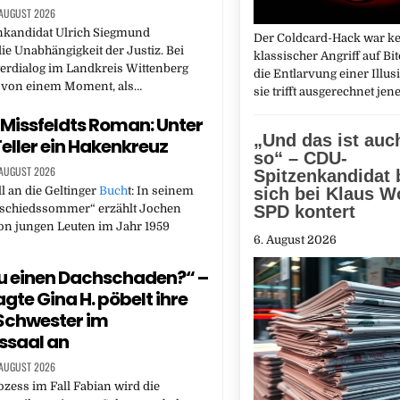
 AUGUST 2026
nkandidat Ulrich Siegmund
Der Coldcard-Hack war k
die Unabhängigkeit der Justiz. Bei
klassischer Angriff auf Bi
erdialog im Landkreis Wittenberg
die Entlarvung einer Illu
r von einem Moment, als…
sie trifft ausgerechnet jen
Missfeldts Roman: Unter
„Und das ist auc
eller ein Hakenkreuz
so“ – CDU-
 AUGUST 2026
Spitzenkandidat 
l an die Geltinger
Buch
t: In seinem
sich bei Klaus W
chiedssommer“ erzählt Jochen
SPD kontert
on jungen Leuten im Jahr 1959
6. August 2026
u einen Dachschaden?“ –
gte Gina H. pöbelt ihre
Schwester im
ssaal an
 AUGUST 2026
ess im Fall Fabian wird die