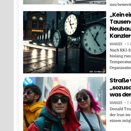
neu bewerte
„Kein e
Tausend
Neubau
Kanzler
MANAGER
7.
Nach RKI-S
bislang run
Temperature
Organisati
Straße 
„sozusag
was der
MANAGER
7.
Donald Trum
der Iran im
einem mög