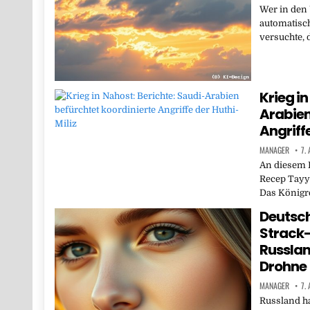
Wer in den
automatisch
versuchte, 
Krieg in
Arabien
Angriffe
MANAGER
7.
An diesem F
Recep Tayyi
Das Königre
Deutsch
Strack
Russlan
Drohne
MANAGER
7.
Russland ha