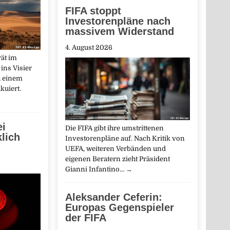
FIFA stoppt
Investorenpläne nach
massivem Widerstand
4. August 2026
rät im
ins Visier
h einem
kuiert.
ei
Die FIFA gibt ihre umstrittenen
klich
Investorenpläne auf. Nach Kritik von
UEFA, weiteren Verbänden und
eigenen Beratern zieht Präsident
Gianni Infantino…
→
Aleksander Ceferin:
Europas Gegenspieler
der FIFA