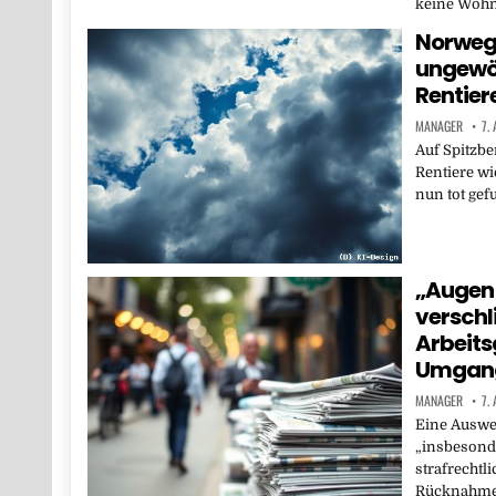
keine Wohnu
Norwege
ungewöh
Rentier
MANAGER
7.
Auf Spitzbe
Rentiere w
nun tot gef
„Augen 
verschl
Arbeits
Umgang
MANAGER
7.
Eine Auswe
„insbesond
strafrechtli
Rücknahme