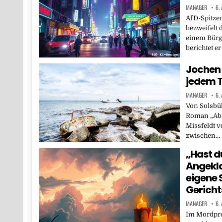
MANAGER
6.
AfD-Spitze
bezweifelt 
einem Bürg
berichtet e
Jochen 
jedem T
MANAGER
6.
Von Solsbül
Roman „Abs
Missfeldt v
zwischen…
„Hast d
Angekla
eigene 
Gericht
MANAGER
6.
Im Mordproz