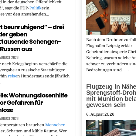
 in der deutschen Öffentlichkeit
“, sagt die FDP-
Politik
erin.
re vor den anstehenden…
st beunruhigend“ – drei
der geben
ttausende Schengen-
Nach dem Drohnenvorfal
Flughafen Leipzig erklärt
 Russen aus
Geheimdienstexperte Chri
 AUGUST 2026
Nehring, warum solche An
 nach Kriegsbeginn verschärfte die
schwer zu verhindern sin
vergabe an russische Staatsbürger.
Bedrohungen sind…
→
rhin
reise
n Hunderttausende jährlich
…
Flugzeug in Näh
Sprengstoff-Droh
lle: Wohnungslosenhilfe
mit Munition bel
or Gefahren für
gewesen sein
lose
6. August 2026
 AUGUST 2026
Temperaturen brauchen
Menschen
er, Schatten und kühle Räume. Wer