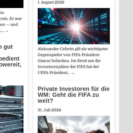
1. August 2026
ein
tcoin. Er war
sion — und
e,…
→
h gut
Aleksander Ceferin gilt als wichtigster
Gegenspieler von FIFA-Präsident
bedient
Gianni Infantino. Im Streit um die
owereit,
Investorenpläne der FIFA hat der
UEFA-Präsident…
→
Private Investoren für die
WM: Geht die FIFA zu
weit?
31. Juli 2026