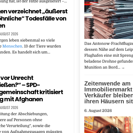
ng hat, ist der Hitze ausgeliefert –…
n verzeichnet „äußerst
nliche“ Todesfälle von
en
 AUGUST 2026
rgen leben siebenmal so viele
Das Antonow-Frachtflugze
ie
Menschen
. 13 der Tiere wurden
dessen Nähe auf dem Leip
unden. Es handelt sich um…
Flughafen eine mit Spreng
beladene Drohne gefunden
Munition an Bord…
→
vor Unrecht
Zeitenwende am
ießen?“ – SPD-
Immobilienmarkt
gemeinschaft kritisiert
Verkäufer bleibe
 mit Afghanen
ihren Häusern si
 AUGUST 2026
6. August 2026
itung der Abschiebungen,
ere auf Personen ohne
che Verurteilung“, sowie die
 von Aufnahmezusagen müssten