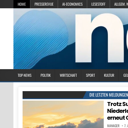
HOME
PRESSEREVUE
AI-ECONOMICS
LESESTOFF
ALLGEM. 
TOP-NEWS
POLITIK
WIRTSCHAFT
SPORT
KULTUR
GE
DIE LETZTEN MELDUNGE
Trotz S
Niederl
erneut 
MANAGER
7.