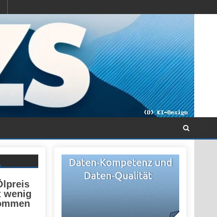
lpreis
t wenig
kommen