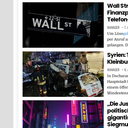
Wall St
Finanzp
Telefon
MANAGER
7.
Um Löse
ge
per Anruf a
gelangen. D
Syrien: 
Kleinb
MANAGER
6.
In Dschara
Hauptstadt 
einem öffen
Mindesten
„Die Ju
politisc
giganti
Siegm