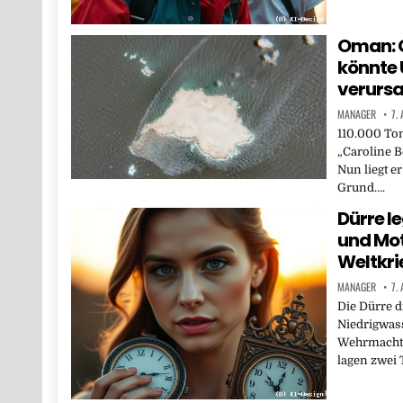
Oman: G
könnte
verurs
MANAGER
7.
110.000 Ton
„Caroline B
Nun liegt e
Grund….
Dürre 
und Mot
Weltkrie
MANAGER
7.
Die Dürre d
Niedrigwass
Wehrmachts
lagen zwei 