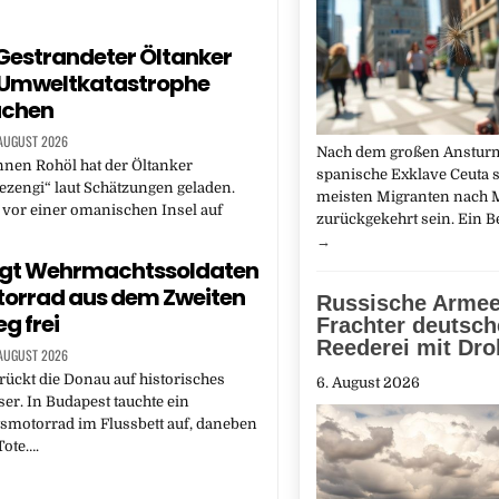
estrandeter Öltanker
 Umweltkatastrophe
achen
 AUGUST 2026
Nach dem großen Ansturm
nen Rohöl hat der Öltanker
spanische Exklave Ceuta s
ezengi“ laut Schätzungen geladen.
meisten Migranten nach
r vor einer omanischen Insel auf
zurückgekehrt sein. Ein 
→
legt Wehrmachtssoldaten
orrad aus dem Zweiten
Russische Armee 
g frei
Frachter deutsch
Reederei mit Dr
 AUGUST 2026
rückt die Donau auf historisches
6. August 2026
er. In Budapest tauchte ein
motorrad im Flussbett auf, daneben
Tote….