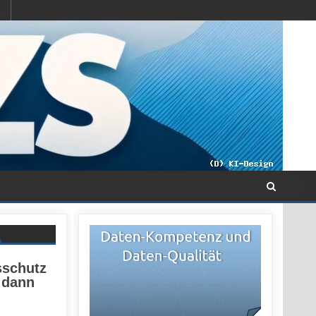
sschutz
m dann