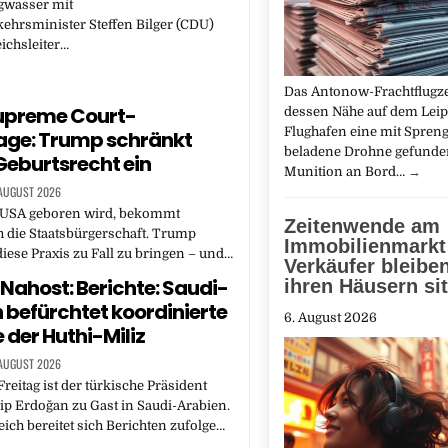
gwasser mit
ehrsminister Steffen Bilger (CDU)
eichsleiter…
Das Antonow-Frachtflugze
upreme Court-
dessen Nähe auf dem Leip
Flughafen eine mit Spreng
age: Trump schränkt
beladene Drohne gefunden
Geburtsrecht ein
Munition an Bord…
→
 AUGUST 2026
 USA geboren wird, bekommt
Zeitenwende am
 die Staatsbürgerschaft. Trump
Immobilienmarkt
diese Praxis zu Fall zu bringen – und…
Verkäufer bleibe
 Nahost: Berichte: Saudi-
ihren Häusern si
 befürchtet koordinierte
6. August 2026
 der Huthi-Miliz
 AUGUST 2026
reitag ist der türkische Präsident
p Erdoğan zu Gast in Saudi-Arabien.
ich bereitet sich Berichten zufolge…