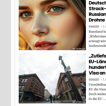
Deutsch
Strack
Russlan
Drohne
MANAGER
7.
Russland ha
„Widerstand
erzeugt wird
Insbesonde
„Zutief
EU-Län
hunder
Visa an
MANAGER
7.
Unmittelbar
EU die Visa
Doch weite
in die EU –