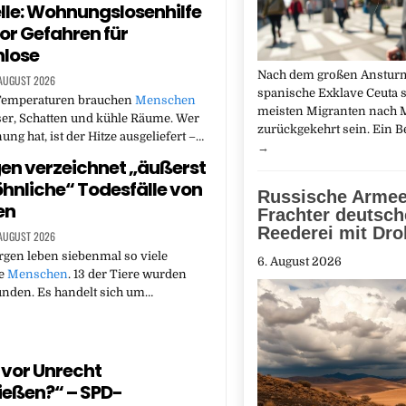
lle: Wohnungslosenhilfe
or Gefahren für
lose
Nach dem großen Ansturm
 AUGUST 2026
spanische Exklave Ceuta s
Temperaturen brauchen
Menschen
meisten Migranten nach
er, Schatten und kühle Räume. Wer
zurückgekehrt sein. Ein 
ng hat, ist der Hitze ausgeliefert –…
→
n verzeichnet „äußerst
nliche“ Todesfälle von
Russische Armee 
en
Frachter deutsch
Reederei mit Dr
 AUGUST 2026
rgen leben siebenmal so viele
6. August 2026
ie
Menschen
. 13 der Tiere wurden
unden. Es handelt sich um…
vor Unrecht
ießen?“ – SPD-