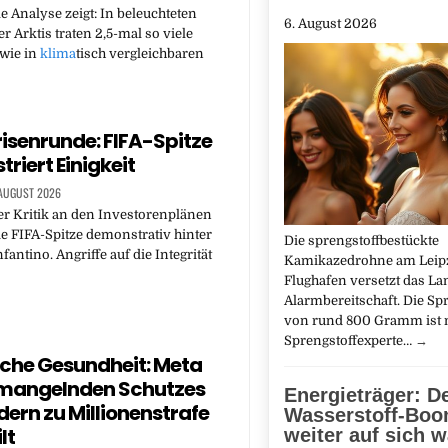
le Analyse zeigt: In beleuchteten
6. August 2026
r Arktis traten 2,5-mal so viele
wie in
klima
tisch vergleichbaren
isenrunde: FIFA-Spitze
riert Einigkeit
 AUGUST 2026
er Kritik an den Investorenplänen
die FIFA-Spitze demonstrativ hinter
Die sprengstoffbestückte
fantino. Angriffe auf die Integrität
Kamikazedrohne am Leip
Flughafen versetzt das La
Alarmbereitschaft. Die S
von rund 800 Gramm ist 
Sprengstoffexperte…
→
che Gesundheit: Meta
mangelnden Schutzes
Energieträger: D
dern zu Millionenstrafe
Wasserstoff-Boo
lt
weiter auf sich w