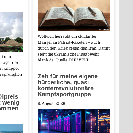
Weltweit herrscht ein eklatanter
Mangel an Patriot-Raketen – auch
durch den Krieg gegen den Iran. Damit
steht die ukrainische Flugabwehr
ft sind
blank da. Quelle: DIE WELT
→
träger der
r, knapper
ursprünglich
Zeit für meine eigene
→
bürgerliche, quasi
konterrevolutionäre
Kampfsportgruppe
lpreis
t wenig
6. August 2026
kommen