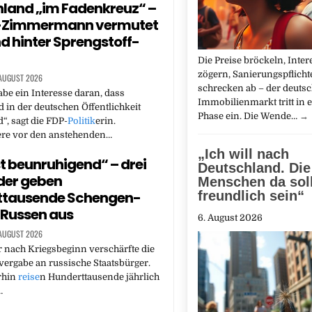
land „im Fadenkreuz“ –
-Zimmermann vermutet
d hinter Sprengstoff-
Die Preise bröckeln, Inte
zögern, Sanierungspflicht
 AUGUST 2026
schrecken ab – der deuts
be ein Interesse daran, dass
Immobilienmarkt tritt in 
 in der deutschen Öffentlichkeit
Phase ein. Die Wende…
→
“, sagt die FDP-
Politik
erin.
re vor den anstehenden…
„Ich will nach
st beunruhigend“ – drei
Deutschland. Die
der geben
Menschen da sol
ttausende Schengen-
freundlich sein“
 Russen aus
6. August 2026
 AUGUST 2026
 nach Kriegsbeginn verschärfte die
vergabe an russische Staatsbürger.
rhin
reise
n Hunderttausende jährlich
…