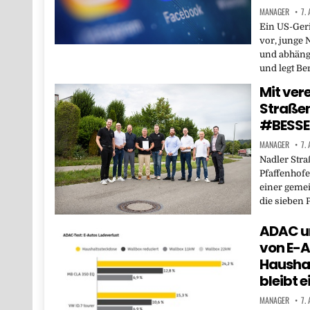
MANAGER
7.
Ein US-Ger
vor, junge 
und abhäng
und legt B
Mit ver
Straßene
#BESSE
MANAGER
7.
Nadler Str
Pfaffenhofe
einer geme
die sieben 
ADAC un
von E-A
Haushal
bleibt 
MANAGER
7.