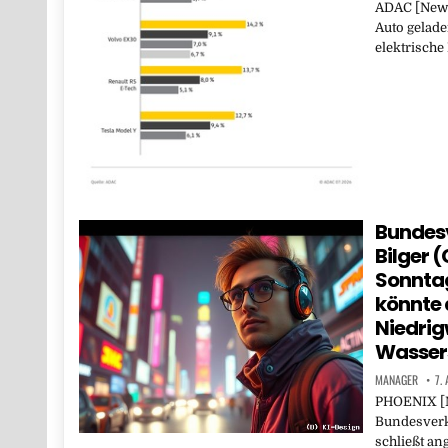
ADAC [News
Auto gelade
elektrische
Bundesv
Bilger 
Sonntag
könnte 
Niedrig
Wassers
MANAGER
7.
PHOENIX [N
Bundesverk
schließt an