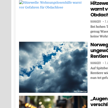
Hitzewe
warnt v
Obdach
MANAGER
7.
Bei hohen 
genug Wass
keine Wohnu
Norwege
ungewöh
Rentier
MANAGER
7.
Auf Spitzbe
Rentiere w
nun tot gef
„Augen 
verschl