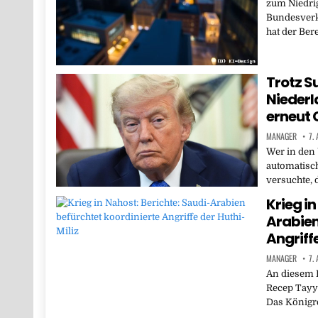
zum Niedri
Bundesverk
hat der Ber
Trotz S
Niederl
erneut 
MANAGER
7.
Wer in den
automatisch
versuchte, 
Krieg in
Arabien
Angriffe
MANAGER
7.
An diesem F
Recep Tayyi
Das Königre