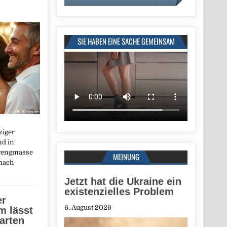
SIE HABEN EINE SACHE GEMEINSAM
ziger
nd in
prengmasse
MEINUNG
nach
Jetzt hat die Ukraine ein
existenzielles Problem
er
6. August 2026
m lässt
arten