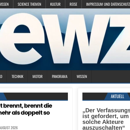
WISSEN
SCIENCE THEMEN
KULTUR
REISE
IMPRESSUM UND DATENSCHUTZ
LD
TECHNIK
MOTOR
PANORAMA
WISSEN
N
AKTUELL
t brennt, brennt die
„Der Verfassung
mehr als doppelt so
ist gefordert, u
solche Akteure
auszuschalten“
 AUGUST 2026