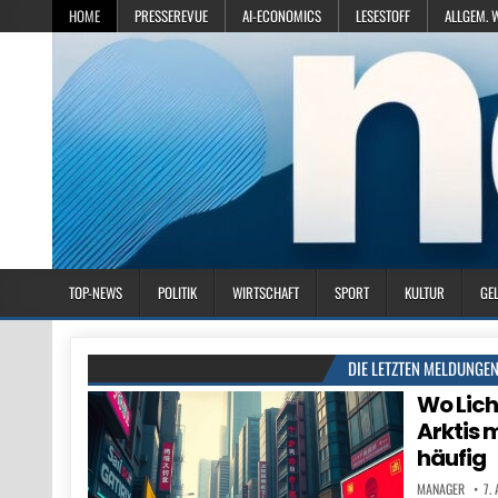
HOME
PRESSEREVUE
AI-ECONOMICS
LESESTOFF
ALLGEM. 
TOP-NEWS
POLITIK
WIRTSCHAFT
SPORT
KULTUR
GE
DIE LETZTEN MELDUNGE
Wo Lich
Arktis 
häufig
MANAGER
7.