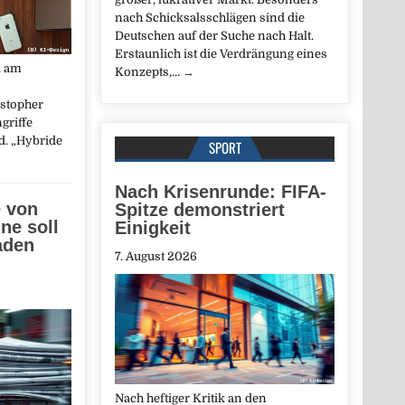
nach Schicksalsschlägen sind die
Deutschen auf der Suche nach Halt.
Erstaunlich ist die Verdrängung eines
l am
Konzepts,…
→
stopher
griffe
d. „Hybride
SPORT
Nach Krisenrunde: FIFA-
e von
Spitze demonstriert
ne soll
Einigkeit
aden
7. August 2026
Nach heftiger Kritik an den