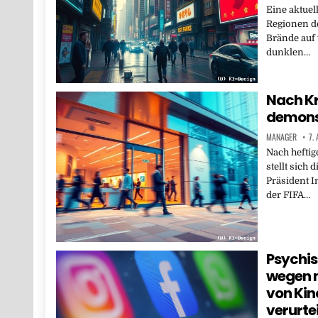
Eine aktuel
Regionen de
Brände auf 
dunklen…
Nach Kr
demonst
MANAGER
7.
Nach heftig
stellt sich 
Präsident In
der FIFA…
Psychis
wegen 
von Kin
verurtei