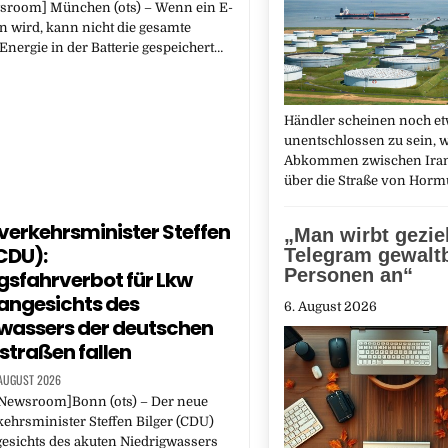
room] München (ots) – Wenn ein E-
n wird, kann nicht die gesamte
 Energie in der Batterie gespeichert…
Händler scheinen noch e
unentschlossen zu sein, w
Abkommen zwischen Ira
über die Straße von Hor
erkehrsminister Steffen
„Man wirbt geziel
(CDU):
Telegram gewaltb
Personen an“
sfahrverbot für Lkw
angesichts des
6. August 2026
wassers der deutschen
traßen fallen
 AUGUST 2026
ewsroom]Bonn (ots) – Der neue
ehrsminister Steffen Bilger (CDU)
gesichts des akuten Niedrigwassers