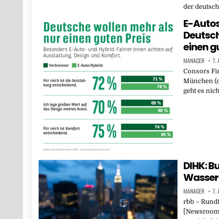
der deutsch
E-Autos
Deutsch
einen g
MANAGER
7.
Consors Fi
München (o
geht es nic
DIHK: B
Wassers
MANAGER
7.
rbb – Rund
[Newsroom]B