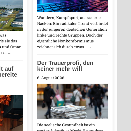
Wandern, Kampfsport, ausrasierte
Nacken: Ein radikaler Trend verbindet
in der jüngeren deutschen Generation
twas
linke und rechte Gruppen. Doch der
ie sie das
eigentliche Nonkonformismus
n und Oman
zeichnet sich durch etwas…
→
mus…
→
Der Trauerprofi, den
t auf
keiner mehr will
ereite
6. August 2026
Die seelische Gesundheit ist ein
großer, lukrativer Markt. Besonders