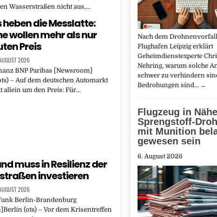
en Wasserstraßen nicht aus,…
 heben die Messlatte:
e wollen mehr als nur
Nach dem Drohnenvorfal
uten Preis
Flughafen Leipzig erklärt
Geheimdienstexperte Chri
 AUGUST 2026
Nehring, warum solche An
nanz BNP Paribas [Newsroom]
schwer zu verhindern sin
ts) – Auf dem deutschen Automarkt
Bedrohungen sind…
→
ht allein um den Preis: Für…
Flugzeug in Näh
Sprengstoff-Droh
mit Munition bel
gewesen sein
6. August 2026
und muss in Resilienz der
traßen investieren
 AUGUST 2026
funk Berlin-Brandenburg
erlin (ots) – Vor dem Krisentreffen