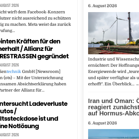
 AUGUST 2026
6. August 2026
icht wirft dem Facebook-Konzern
Nutzer nicht ausreichend zu schützen
ig zu machen. Meta weist das zurück
erufung…
einten Kräften für den
rhalt / Allianz für
RESTRASSEN gegründet
Industrie und Wissenscha
 AUGUST 2026
ernüchtert: Der Hoffnungs
aßen
technik
GmbH [Newsroom]
Energiewende wird „teure
n (ots) – Mit der Unterzeichnung
und später verfügbar als 
insamen Absichtserklärung haben
erhofft“. Ein Überblick…
Partner der Allianz für…
Iran und Oman: Ö
tersucht Ladeverluste
reagiert zunächs
utos /
auf Hormus-Ab
tssteckdose ist und
6. August 2026
eine Notlösung
 AUGUST 2026