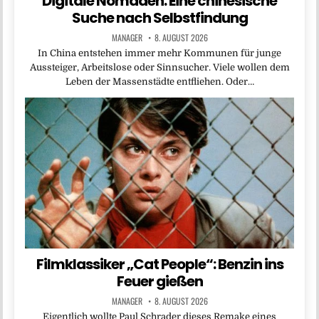
Digitale Nomaden: Eine chinesische
Suche nach Selbstfindung
MANAGER
8. AUGUST 2026
In China entstehen immer mehr Kommunen für junge
Aussteiger, Arbeitslose oder Sinnsucher. Viele wollen dem
Leben der Massenstädte entfliehen. Oder…
Filmklassiker „Cat People“: Benzin ins
Feuer gießen
MANAGER
8. AUGUST 2026
Eigentlich wollte Paul Schrader dieses Remake eines