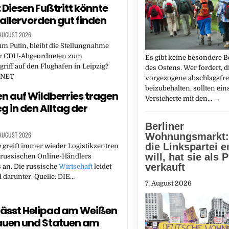
 Diesen Fußtritt könnte
allervorden gut finden
 AUGUST 2026
m Putin, bleibt die Stellungnahme
r CDU-Abgeordneten zum
Es gibt keine besondere B
iff auf den Flughafen in Leipzig?
des Ostens. Wer fordert, d
Z.NET
vorgezogene abschlagsfre
beizubehalten, sollten ein
n auf Wildberries tragen
Versicherte mit den…
→
g in den Alltag der
Berliner
 AUGUST 2026
Wohnungsmarkt:
die Linkspartei 
 greift immer wieder Logistikzentren
will, hat sie als 
 russischen Online-Händlers
verkauft
 an. Die russische
Wirtschaft
leidet
darunter. Quelle: DIE…
7. August 2026
ässt Helipad am Weißen
auen und Statuen am