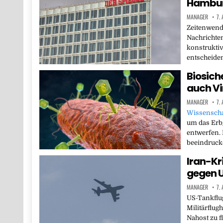
Hambur
MANAGER
7.
Zeitenwende
Nachrichten
konstrukti
entscheiden
Biosiche
auch Vi
MANAGER
7.
Wissenscha
um das Erb
entwerfen. 
beeindrucke
Iran-Kri
gegen 
MANAGER
7.
US-Tankflu
Militärflug
Nahost zu f