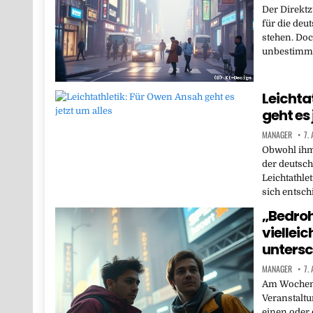
Der Direktz
für die deu
stehen. Doc
unbestimmt
Leichta
geht es 
MANAGER
7.
Obwohl ihm 
der deutsch
Leichtathle
sich entsc
„Bedroh
vielleic
untersc
MANAGER
7.
Am Wochene
Veranstaltu
einen oder