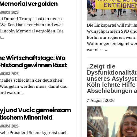
 Memorial vergolden
 AUGUST 2026
nt Donald Trump lässt ein neues
 Weißen Haus errichten und zwei
Die Linkspartei will mit i
 Lincoln Memorial vergolden. Die
Wunschpartnern SPD und
e…
Berlin nur regieren, wenn
Wohnungen enteignet wer
war sie…
→
e Wirtschaftslage: Wo
hlstand gewinnen lässt
„Zeigt die
Dysfunktionalität
 AUGUST 2026
unseres Asylsys
ht alles schlecht in der deutschen
Köln lehnte Hilfe
 Was getan werden muss, damit das
Abschiebungen 
– und warum…
7. August 2026
kyj und Vucic gemeinsam
itischem Minenfeld
 AUGUST 2026
sche Präsident Selenskyj reist nach