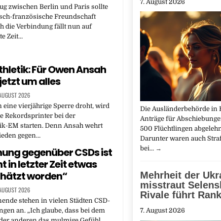
7. August 2026
ug zwischen Berlin und Paris sollte
tsch-französische Freundschaft
h die Verbindung fällt nun auf
e Zeit…
thletik: Für Owen Ansah
jetzt um alles
 AUGUST 2026
eine vierjährige Sperre droht, wird
Die Ausländerbehörde in 
e Rekordsprinter bei der
Anträge für Abschiebung
tik-EM starten. Denn Ansah wehrt
500 Flüchtlingen abgelehn
hieden gegen…
Darunter waren auch Straft
bei…
→
ung gegenüber CSDs ist
ht in letzter Zeit etwas
hätzt worden“
Mehrheit der Ukr
misstraut Selens
 AUGUST 2026
Rivale führt Ran
nde stehen in vielen Städten CSD-
ngen an. „Ich glaube, dass bei dem
7. August 2026
 der anderen das mulmige Gefühl…