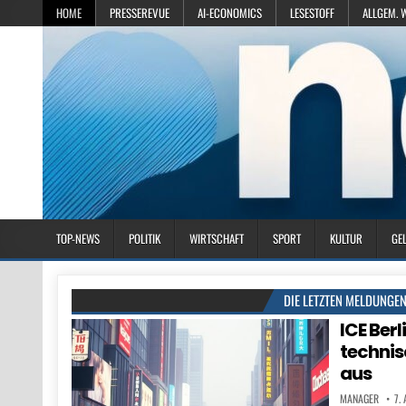
HOME
PRESSEREVUE
AI-ECONOMICS
LESESTOFF
ALLGEM. 
TOP-NEWS
POLITIK
WIRTSCHAFT
SPORT
KULTUR
GE
DIE LETZTEN MELDUNGE
ICE Berl
technis
aus
MANAGER
7.