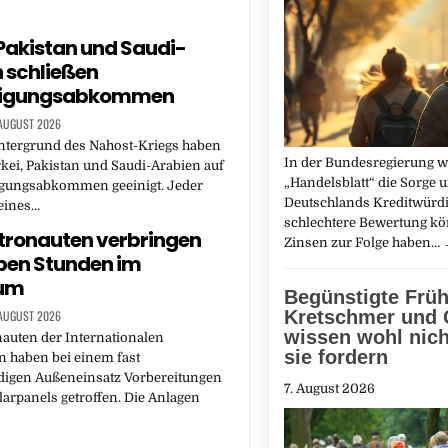
 Pakistan und Saudi-
 schließen
digungsabkommen
 AUGUST 2026
ntergrund des Nahost-Kriegs haben
In der Bundesregierung wä
rkei, Pakistan und Saudi-Arabien auf
„Handelsblatt“ die Sorge 
digungsabkommen geeinigt. Jeder
Deutschlands Kreditwürdi
 eines…
schlechtere Bewertung kö
tronauten verbringen
Zinsen zur Folge haben…
eben Stunden im
um
Begünstigte Früh
Kretschmer und 
 AUGUST 2026
wissen wohl nich
auten der Internationalen
sie fordern
 haben bei einem fast
digen Außeneinsatz Vorbereitungen
7. August 2026
larpanels getroffen. Die Anlagen