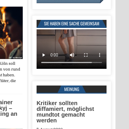
SIE HABEN EINE SACHE GEMEINSAM
Köln soll
en von rund
t haben.
äter, die
MEINUNG
ainer
Kritiker sollten
kyj –
diffamiert, möglichst
king an
mundtot gemacht
werden