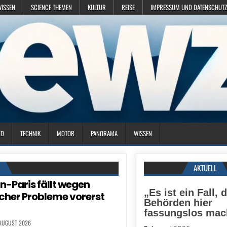
WISSEN
SCIENCE THEMEN
KULTUR
REISE
IMPRESSUM UND DATENSCHUTZ
LD
TECHNIK
MOTOR
PANORAMA
WISSEN
N
AKTUELL
in-Paris fällt wegen
„Es ist ein Fall, 
cher Probleme vorerst
Behörden hier
fassungslos mac
 AUGUST 2026