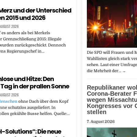
Merz und der Unterschied
n 2015 und 2026
 AUGUST 2026
f es anders als bei Merkels
r Grenzschließung 2015: Illegale
wurden zurückgeschickt. Dennoch
ens Regierungschef in…
Die SPD will Frauen und 
Wahllisten gleich stark ve
sehen. Laut einer Umfrage
die Mehrheit der…
→
ose und Hitze: Den
Tag in der prallen Sonne
Republikaner wol
Corona-Berater F
 AUGUST 2026
wegen Missacht
enschen
ohne Dach über dem Kopf
Kongresses vor 
nne schutzlos ausgeliefert. In
stellen
ollen gekühlte Busse helfen. Quelle:…
7. August 2026
l-Solutions“: Die neue