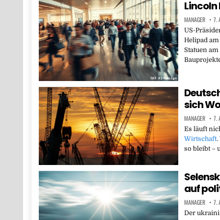
Lincoln
MANAGER
7.
US-Präside
Helipad am
Statuen am
Bauprojekt
Deutsch
sich Wo
MANAGER
7.
Es läuft nic
Wirtschaft
.
so bleibt 
Selens
auf pol
MANAGER
7.
Der ukraini