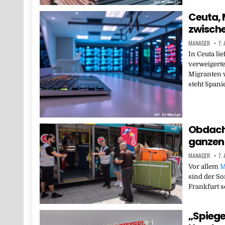
Ceuta, 
zwische
MANAGER
7.
In Ceuta lie
verweigerte
Migranten 
steht Spani
Obdachl
ganzen 
MANAGER
7.
Vor allem
M
sind der So
Frankfurt s
„Spiege