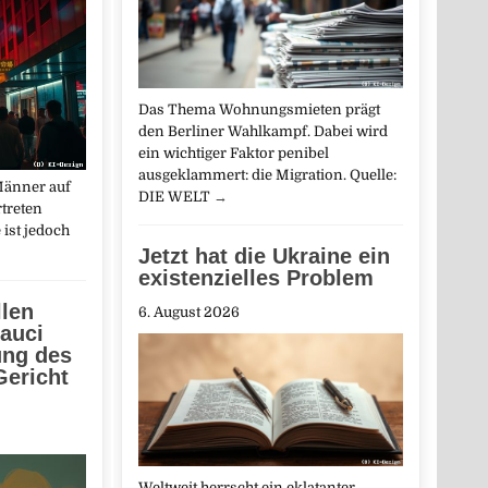
Das Thema Wohnungsmieten prägt
den Berliner Wahlkampf. Dabei wird
ein wichtiger Faktor penibel
ausgeklammert: die Migration. Quelle:
Männer auf
DIE WELT
→
rtreten
 ist jedoch
Jetzt hat die Ukraine ein
existenzielles Problem
len
6. August 2026
auci
ung des
Gericht
Weltweit herrscht ein eklatanter