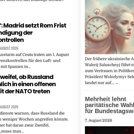
“: Madrid setzt Rom Frist
ndigung der
ntrollen
 AUGUST 2026
sturm auf Ceuta traten am 1. August
Der frühere ukrainische 
Grenzkontrollen für den Luft- und
Walerij Saluschnyj führt 
 mit Spanien in…
zum Vertrauen in Politiker
weifel, ob Russland
Präsident Wolodymyr Sel
lich in einen offenen
landet nur auf…
→
it der NATO treten
Mehrheit lehnt
paritätische Wahl
 AUGUST 2026
für Bundestagsw
ienste warnen, dass Russland die
n weniger Wochen angreifen könnte.
7. August 2026
er hat daran zwar Zweifel,
 „muss man…