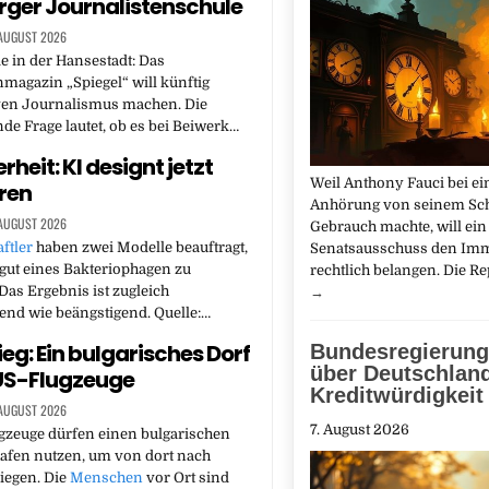
ger Journalistenschule
 AUGUST 2026
 in der Hansestadt: Das
magazin „Spiegel“ will künftig
ven Journalismus machen. Die
de Frage lautet, ob es bei Beiwerk…
rheit: KI designt jetzt
Weil Anthony Fauci bei ei
ren
Anhörung von seinem Sc
 AUGUST 2026
Gebrauch machte, will ein
ftler
haben zwei Modelle beauftragt,
Senatsausschuss den Im
gut eines Bakteriophagen zu
rechtlich belangen. Die R
Das Ergebnis ist zugleich
→
nd wie beängstigend. Quelle:…
eg: Ein bulgarisches Dorf
Bundesregierung
über Deutschlan
US-Flugzeuge
Kreditwürdigkeit
 AUGUST 2026
7. August 2026
gzeuge dürfen einen bulgarischen
hafen nutzen, um von dort nach
liegen. Die
Menschen
vor Ort sind