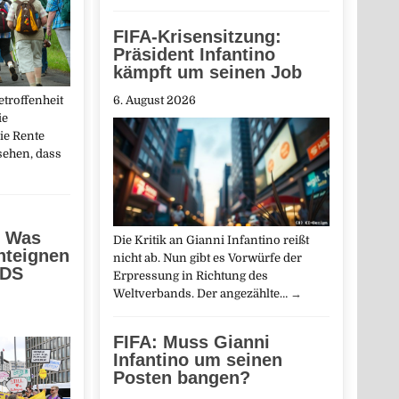
FIFA-Krisensitzung:
Präsident Infantino
kämpft um seinen Job
etroffenheit
6. August 2026
ie
ie Rente
sehen, dass
 Was
Die Kritik an Gianni Infantino reißt
enteignen
nicht ab. Nun gibt es Vorwürfe der
PDS
Erpressung in Richtung des
Weltverbands. Der angezählte…
→
FIFA: Muss Gianni
Infantino um seinen
Posten bangen?