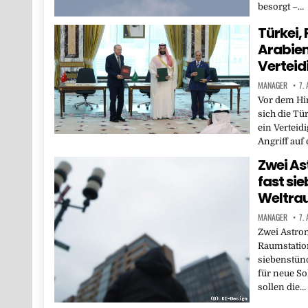
besorgt –…
Türkei,
Arabien
Vertei
MANAGER
7.
Vor dem Hi
sich die Tü
ein Vertei
Angriff auf
Zwei As
fast si
Weltra
MANAGER
7.
Zwei Astron
Raumstation
siebenstün
für neue So
sollen die…