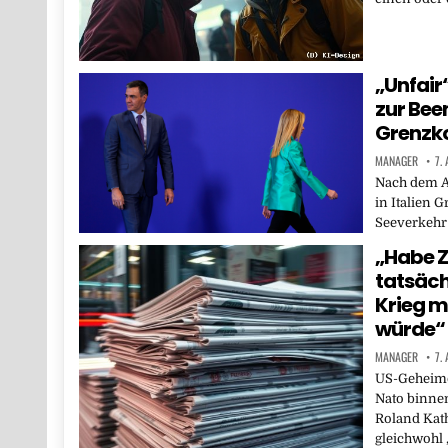
„Unfair
zur Bee
Grenzko
MANAGER
7.
Nach dem An
in Italien 
Seeverkehr
„Habe Z
tatsäch
Krieg m
würde“
MANAGER
7.
US-Geheimd
Nato binne
Roland Kath
gleichwohl