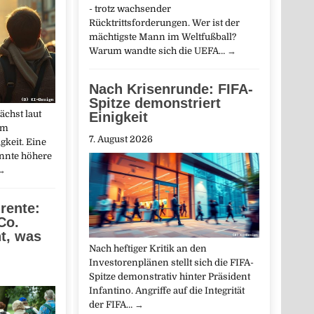
- trotz wachsender
Rücktrittsforderungen. Wer ist der
mächtigste Mann im Weltfußball?
Warum wandte sich die UEFA…
→
Nach Krisenrunde: FIFA-
Spitze demonstriert
chst laut
Einigkeit
um
7. August 2026
gkeit. Eine
nnte höhere
→
rente:
Co.
t, was
Nach heftiger Kritik an den
Investorenplänen stellt sich die FIFA-
Spitze demonstrativ hinter Präsident
Infantino. Angriffe auf die Integrität
der FIFA…
→