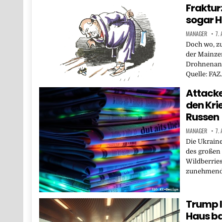
Fraktur:
sogar H
MANAGER
7.
Doch wo, zu
der Mainze
Drohnenangr
Quelle: FA
Attacke
den Krie
Russen
MANAGER
7.
Die Ukraine
des großen
Wildberries
zunehmend 
Trump l
Haus b