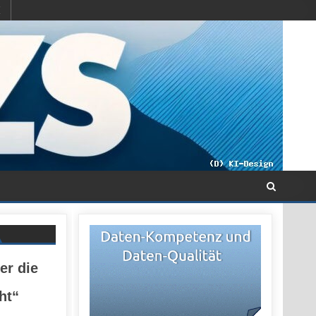
der die
ht“