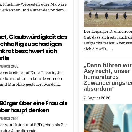
i, Phishing-Webseiten oder Malware
 zu erkennen und Nutzende vor dem…
Der Leipziger Drohnenvorfa
et, Glaubwürdigkeit des
Gut, dass sich jetzt auch d
hhaltig zu schädigen –
aufgeschaltet hat. Aber w
sich die AfD…
→
krat beschwert sich
stle
„Dann führen wir
 AUGUST 2026
Asylrecht, unser
 verbreitete auf X die Theorie, der
humanitäres
nsturm auf Ceuta könnte von den
Zuwanderungsrec
l und Marokko gesteuert worden…
absurdum“
7. August 2026
Bürger über eine Frau als
oberhaupt denken
 AUGUST 2026
k
er von Union und SPD geben als Ziel
ndes Jahr die erste