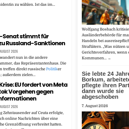
dentin zu wählen. Ist das im…
Wolfgang Bosbach kritisie
-Senat stimmt für
Ausländerbehörde für ma
Handeln bei ausreisepflic
zu Russland-Sanktionen
Straftätern. „Was nützen u
 AUGUST 2026
Gerichtsverfahren, wenn 
wandert nun in die andere
Kommunen…
→
mmer, das Repräsentantenhaus. Die
treffen direkt russische
Politik
er
Sie lebte 24 Jahr
; außerdem zielen…
Borkum, arbeitet
rise: EU fordert von Meta
pflegte ihren Par
tok Vorgehen gegen
dann wurde sie
abgeschoben
informationen
7. August 2026
 AUGUST 2026
 Zehntausender auf Ceuta erfolgte,
ch online Nachrichten über eine
he Grenzöffnung verbreitet hatten.