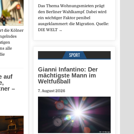
Das Thema Wohnungsmieten prägt
den Berliner Wahlkampf. Dabei wird
ein wichtiger Faktor penibel
ausgeklammert: die Migration. Quelle:
DIE WELT
→
rt die Kölner
ngelndes
htigen
ns alle
SPORT
die
Gianni Infantino: Der
mächtigste Mann im
e auf
Weltfußball
e,
tner –
7. August 2026