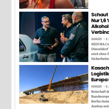
Schaut 
Nur 1,6 
Alkohol
Verbin
MANAGER
8.
SEDURA Co
Düsseldorf 
sind ohne F
Sicherheits
Kasachs
Logisti
Europa 
MANAGER
8.
Botschaft d
Bundesrepu
Berlin/Asta
Ausbau sein