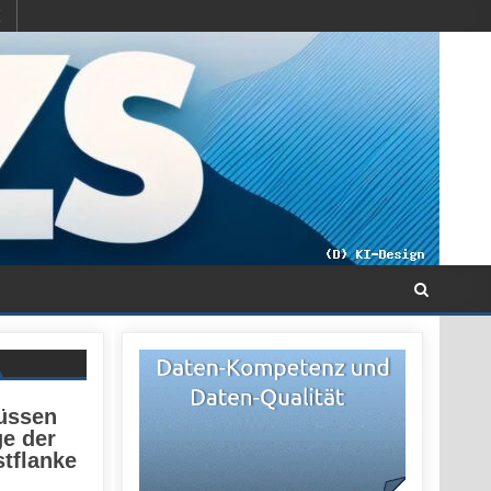
üssen
e der
stflanke