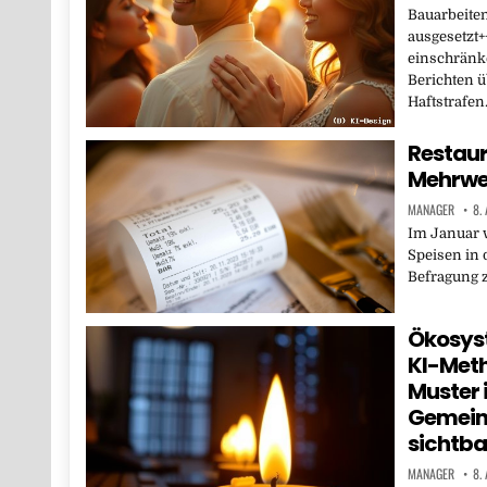
Bauarbeiten
ausgesetzt+
einschränke
Berichten 
Haftstrafe
Restaur
Mehrwer
MANAGER
8.
Im Januar 
Speisen in 
Befragung z
Ökosyst
KI-Met
Muster 
Gemein
sichtba
MANAGER
8.