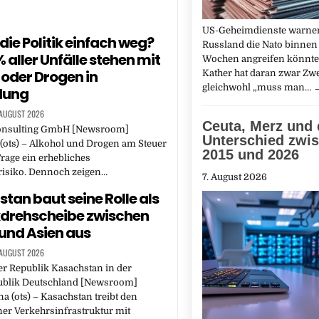
US-Geheimdienste warnen
die Politik einfach weg?
Russland die Nato binnen
% aller Unfälle stehen mit
Wochen angreifen könnte
 oder Drogen in
Kather hat daran zwar Zwe
gleichwohl „muss man…
dung
 AUGUST 2026
Ceuta, Merz und 
nsulting GmbH [Newsroom]
Unterschied zwi
(ots) – Alkohol und Drogen am Steuer
2015 und 2026
rage ein erhebliches
risiko. Dennoch zeigen…
7. August 2026
tan baut seine Rolle als
kdrehscheibe zwischen
und Asien aus
 AUGUST 2026
er Republik Kasachstan in der
blik Deutschland [Newsroom]
na (ots) – Kasachstan treibt den
er Verkehrsinfrastruktur mit