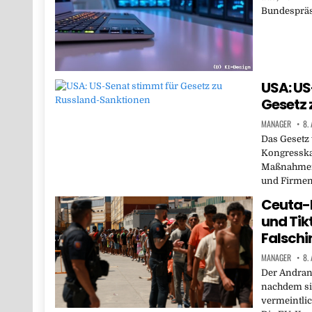
Bundespräsi
USA: US
Gesetz 
MANAGER
8.
Das Gesetz 
Kongresska
Maßnahmen 
und Firmen
Ceuta-K
und Tik
Falsch
MANAGER
8.
Der Andrang
nachdem si
vermeintlic