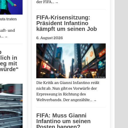
der FIFA…
→
FIFA-Krisensitzung:
ta traten
Präsident Infantino
kämpft um seinen Job
uft- und
in…
→
6. August 2026
b
lich in
ieg mit
 würde“
Die Kritik an Gianni Infantino reißt
nicht ab. Nun gibt es Vorwürfe der
Erpressung in Richtung des
Weltverbands. Der angezählte…
→
FIFA: Muss Gianni
Infantino um seinen
Posten bangen?