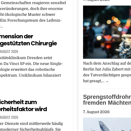
 Gemeinschaften reagieren sensibel
veränderungen, doch ihre enorme
cht ökologische Muster schwer
 Ein Forschungsteam des Leibniz-
r…
mension der
gestützten Chirurgie
 AUGUST 2026
itätsklinikum Dresden setzt
Nach dem Anschlag auf d
n Da Vinci SP ein. Die neue Single-
Berlin hat Julia Zabert mit
logie erweitert das robotische
des Tatverdächtigen gespr
spektrum. Uniklinikum bilanziert
hat gesagt,…
→
Sprengstoffdroh
icherheit zum
fremden Mächten
rheitsfaktor wird
7. August 2026
 AUGUST 2026
-Dienste sind mittlerweile häufig
 moderner Sicherheitsabläufe. Sie