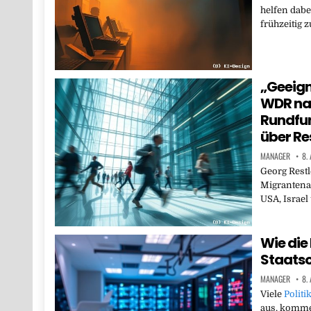
helfen dabe
frühzeitig
„Geeign
WDR nac
Rundfun
über Re
MANAGER
8.
Georg Restle
Migrantena
USA, Israe
Wie die 
Staats
MANAGER
8.
Viele
Politi
aus, komme