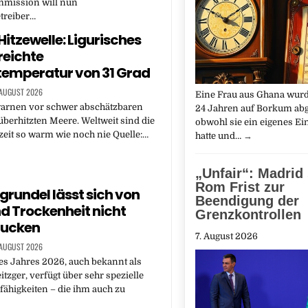
mission will nun
treiber…
Hitzewelle: Ligurisches
reichte
emperatur von 31 Grad
 AUGUST 2026
Eine Frau aus Ghana wur
warnen vor schwer abschätzbaren
24 Jahren auf Borkum ab
überhitzten Meere. Weltweit sind die
obwohl sie ein eigenes 
eit so warm wie noch nie Quelle:…
hatte und…
→
„Unfair“: Madrid 
Rom Frist zur
zgrundel lässt sich von
Beendigung der
nd Trockenheit nicht
Grenzkontrollen
rucken
7. August 2026
 AUGUST 2026
es Jahres 2026, auch bekannt als
zger, verfügt über sehr spezielle
ähigkeiten – die ihm auch zu