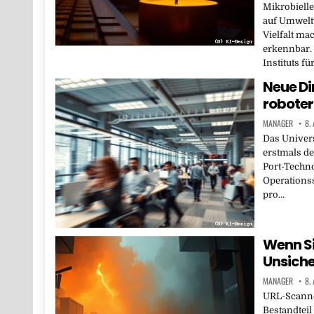
Mikrobielle
auf Umwelt
Vielfalt ma
erkennbar.
Instituts fü
Neue Di
roboter
MANAGER
8.
Das Univers
erstmals de
Port-Techno
Operations
pro…
Wenn S
Unsiche
MANAGER
8.
URL-Scanner
Bestandteil