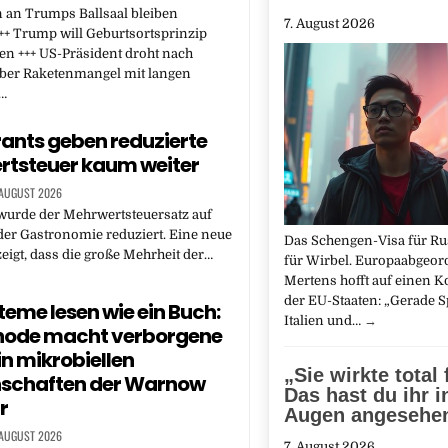
 an Trumps Ballsaal bleiben
7. August 2026
++ Trump will Geburtsortsprinzip
n +++ US-Präsident droht nach
über Raketenmangel mit langen
n…
ants geben reduzierte
tsteuer kaum weiter
 AUGUST 2026
wurde der Mehrwertsteuersatz auf
der Gastronomie reduziert. Eine neue
Das Schengen-Visa für Ru
eigt, dass die große Mehrheit der…
für Wirbel. Europaabgeor
Mertens hofft auf einen
der EU-Staaten: „Gerade S
eme lesen wie ein Buch:
Italien und…
→
hode macht verborgene
in mikrobiellen
„Sie wirkte total 
schaften der Warnow
Das hast du ihr i
r
Augen angesehe
 AUGUST 2026
7. August 2026