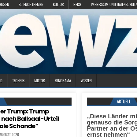
WISSEN
SCIENCE THEMEN
KULTUR
REISE
IMPRESSUM UND DATENSCHUTZ
LD
TECHNIK
MOTOR
PANORAMA
WISSEN
N
AKTUELL
ter Trump: Trump
„Diese Länder m
 nach Ballsaal-Urteil
genauso die Sorg
ale Schande“
Partner an der O
ernst nehmen“
 AUGUST 2026