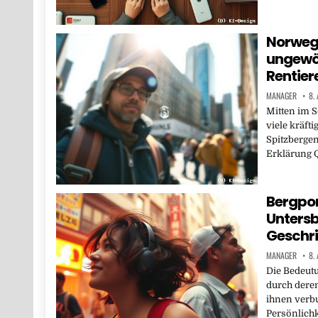
Norweg
ungewöh
Rentier
MANAGER
8.
Mitten im 
viele kräfti
Spitzbergen
Erklärung Q
Bergpor
Unters
Geschri
MANAGER
8.
Die Bedeutu
durch deren
ihnen verb
Persönlichk