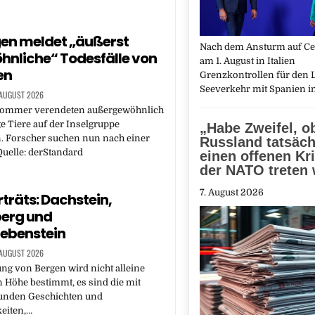
en meldet „äußerst
Nach dem Ansturm auf Ceu
nliche“ Todesfälle von
am 1. August in Italien
en
Grenzkontrollen für den L
Seeverkehr mit Spanien 
 AUGUST 2026
Sommer verendeten außergewöhnlich
ge Tiere auf der Inselgruppe
„Habe Zweifel, o
. Forscher suchen nun nach einer
Russland tatsäch
uelle: derStandard
einen offenen Kr
der NATO treten
7. August 2026
träts: Dachstein,
berg und
ebenstein
 AUGUST 2026
ng von Bergen wird nicht alleine
 Höhe bestimmt, es sind die mit
unden Geschichten und
eiten,…