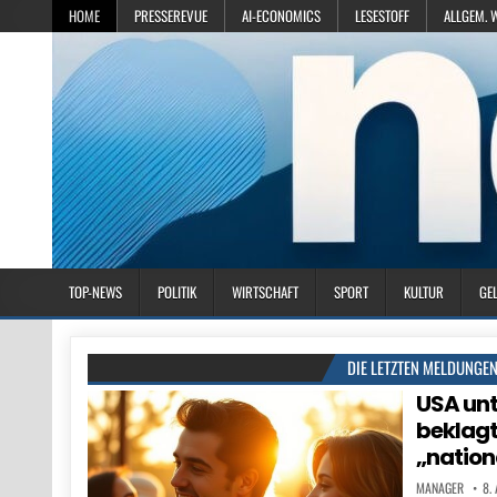
HOME
PRESSEREVUE
AI-ECONOMICS
LESESTOFF
ALLGEM. 
TOP-NEWS
POLITIK
WIRTSCHAFT
SPORT
KULTUR
GE
DIE LETZTEN MELDUNGE
USA un
beklagt
„nation
MANAGER
8.