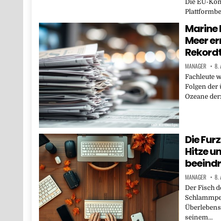
Die EU-Kom
Plattformbe
Marine 
Meer er
Rekordt
MANAGER
8.
Fachleute 
Folgen der 
Ozeane derz
Die Fur
Hitze u
beeind
MANAGER
8.
Der Fisch d
Schlammpeit
Überlebensf
seinem…