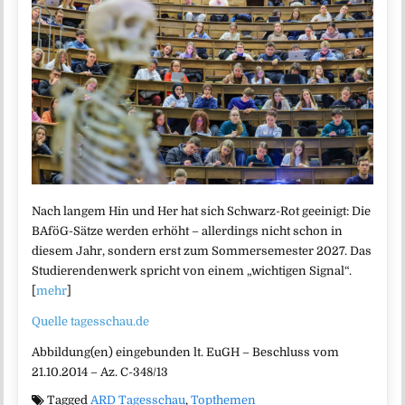
Nach langem Hin und Her hat sich Schwarz-Rot geeinigt: Die
BAföG-Sätze werden erhöht – allerdings nicht schon in
diesem Jahr, sondern erst zum Sommersemester 2027. Das
Studierendenwerk spricht von einem „wichtigen Signal“.
[
mehr
]
Quelle tagesschau.de
Abbildung(en) eingebunden lt. EuGH – Beschluss vom
21.10.2014 – Az. C-348/13
Tagged
ARD Tagesschau
,
Topthemen