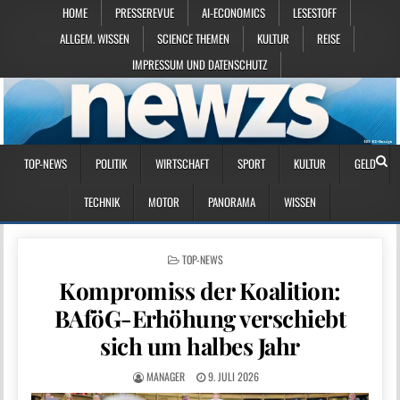
HOME
PRESSEREVUE
AI-ECONOMICS
LESESTOFF
ALLGEM. WISSEN
SCIENCE THEMEN
KULTUR
REISE
IMPRESSUM UND DATENSCHUTZ
TOP-NEWS
POLITIK
WIRTSCHAFT
SPORT
KULTUR
GELD
TECHNIK
MOTOR
PANORAMA
WISSEN
POSTED IN
TOP-NEWS
Kompromiss der Koalition:
BAföG-Erhöhung verschiebt
sich um halbes Jahr
MANAGER
9. JULI 2026