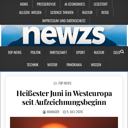
HOME
PRESSEREVUE
AI-ECONOMICS
LESESTOFF
ALLGEM. WISSEN
SCIENCE THEMEN
KULTUR
REISE
IMPRESSUM UND DATENSCHUTZ
TOP-NEWS
POLITIK
WIRTSCHAFT
SPORT
KULTUR
GELD
TECHNIK
MOTOR
PANORAMA
WISSEN
POSTED IN
TOP-NEWS
Heißester Juni in Westeuropa
seit Aufzeichnungsbeginn
MANAGER
9. JULI 2026