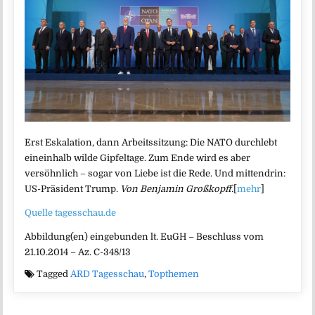
Erst Eskalation, dann Arbeitssitzung: Die NATO durchlebt
eineinhalb wilde Gipfeltage. Zum Ende wird es aber
versöhnlich – sogar von Liebe ist die Rede. Und mittendrin:
US-Präsident Trump.
Von Benjamin Großkopff.
[
mehr
]
Quelle tagesschau.de
Abbildung(en) eingebunden lt. EuGH – Beschluss vom
21.10.2014 – Az. C-348/13
Tagged
ARD Tagesschau
,
Topthemen