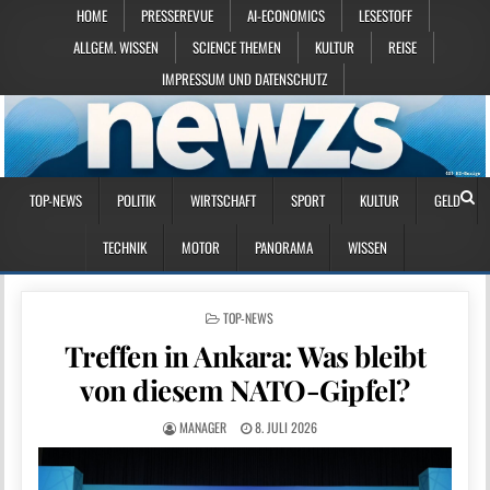
HOME
PRESSEREVUE
AI-ECONOMICS
LESESTOFF
ALLGEM. WISSEN
SCIENCE THEMEN
KULTUR
REISE
IMPRESSUM UND DATENSCHUTZ
TOP-NEWS
POLITIK
WIRTSCHAFT
SPORT
KULTUR
GELD
TECHNIK
MOTOR
PANORAMA
WISSEN
POSTED IN
TOP-NEWS
Treffen in Ankara: Was bleibt
von diesem NATO-Gipfel?
MANAGER
8. JULI 2026