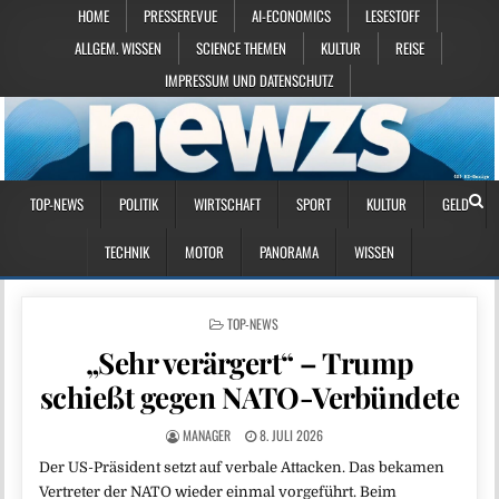
HOME
PRESSEREVUE
AI-ECONOMICS
LESESTOFF
ALLGEM. WISSEN
SCIENCE THEMEN
KULTUR
REISE
IMPRESSUM UND DATENSCHUTZ
TOP-NEWS
POLITIK
WIRTSCHAFT
SPORT
KULTUR
GELD
TECHNIK
MOTOR
PANORAMA
WISSEN
POSTED IN
TOP-NEWS
„Sehr verärgert“ – Trump
schießt gegen NATO-Verbündete
MANAGER
8. JULI 2026
Der US-Präsident setzt auf verbale Attacken. Das bekamen
Vertreter der NATO wieder einmal vorgeführt. Beim