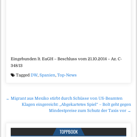
Eingebunden lt. EuGH – Beschluss vom 21.10.2014 – Az. C-
348/13
Tagged
DW
,
Spanien
,
Top-News
Beitragsnavigation
← Migrant aus Mexiko stirbt durch Schüsse von US-Beamten
Klagen eingereicht: „Abgekartetes Spiel“ – Bolt geht gegen
Mindestpreise zum Schutz der Taxis vor →
TOPPBOOK