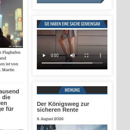
SIE HABEN EINE SACHE GEMEINSAM
en Flughafen
land
en ist von
. Martin
MEINUNG
Tausend
 die
ren
Der Königsweg zur
e für
sicheren Rente
8. August 2026