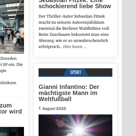
schockierend liebe Show
Der Thriller-Autor Sebastian Fitzek
macht zu seinem Autorenjubiläum
zweimal die Berliner Waldbühne voll.
Beim Zuschauen bekommt man eine
Ahnung, wie er so unwahrscheinlich
erfolgreich…
Hier lesen …
 Dresden
i SP ein. Die
ogie
SPORT
klinikum
Gianni Infantino: Der
mächtigste Mann im
Weltfußball
 zum
7. August 2026
tor wird