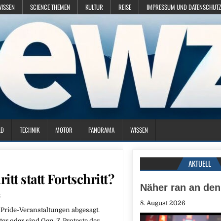
WISSEN
SCIENCE THEMEN
KULTUR
REISE
IMPRESSUM UND DATENSCHUTZ
LD
TECHNIK
MOTOR
PANORAMA
WISSEN
AKTUELL
t statt Fortschritt?
Näher ran an den
6
8. August 2026
 Pride-Veranstaltungen abgesagt.
er oder sind Gen-Z-Proteste der