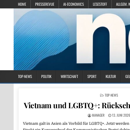
HOME
PRESSEREVUE
AI-ECONOMICS
LESESTOFF
ALLGEM. 
TOP-NEWS
POLITIK
WIRTSCHAFT
SPORT
KULTUR
GE
POSTED IN
TOP-NEWS
Vietnam und LGBTQ+: Rückschrit
MANAGER
13. JUNI 202
Vietnam galt in Asien als Vorbild für LGBTQ+. Jetzt werden
Steckt ein Kurswechsel der Kommunistischen Partei dahint