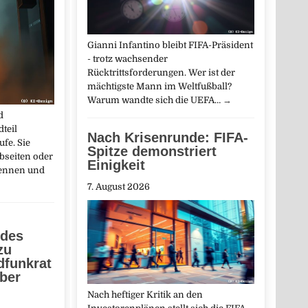
Gianni Infantino bleibt FIFA-Präsident
- trotz wachsender
Rücktrittsforderungen. Wer ist der
mächtigste Mann im Weltfußball?
Warum wandte sich die UEFA…
→
d
dteil
Nach Krisenrunde: FIFA-
fe. Sie
Spitze demonstriert
bseiten oder
Einigkeit
kennen und
7. August 2026
 des
zu
dfunkrat
ber
Nach heftiger Kritik an den