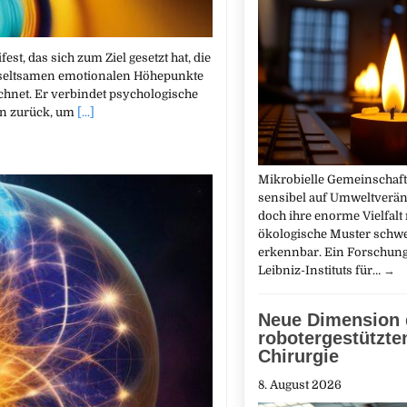
est, das sich zum Ziel gesetzt hat, die
 seltsamen emotionalen Höhepunkte
ichnet. Er verbindet psychologische
ten zurück, um
[...]
Mikrobielle Gemeinschaft
sensibel auf Umweltverä
doch ihre enorme Vielfalt
ökologische Muster schw
erkennbar. Ein Forschun
Leibniz-Instituts für…
→
Neue Dimension 
robotergestützte
Chirurgie
8. August 2026