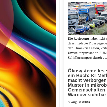
Die Regierung habe nicht 
dass niedrige Flusspegel
der Klimakrise seien, kriti
Umweltorganisation BUN
Schiffstransport durch…
Ökosysteme lese
ein Buch: KI-Me
macht verborgen
Muster in mikrob
Gemeinschaften 
Warnow sichtbar
8. August 2026