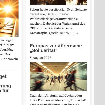
Schon heute bereitet sich Sven Schulze
darauf vor, Berlin für eine
Wahlniederlage verantwortlich zu
machen. Dabei ist der Wahlkampf des
CDU-Spitzenkandidaten eine
Katastrophe. Quelle: DIE WELT
→
berflogen
t in NRW.
Europas zerstörerische
Überflüge
„Solidarität“
rt. Das
8. August 2026
Bundeswehr
gel:
erung
 für
Nach dem Ansturm auf Ceuta reden
linke Politiker wieder von „Solidarität“.
Nichts ist verlogener. Zeit für eine