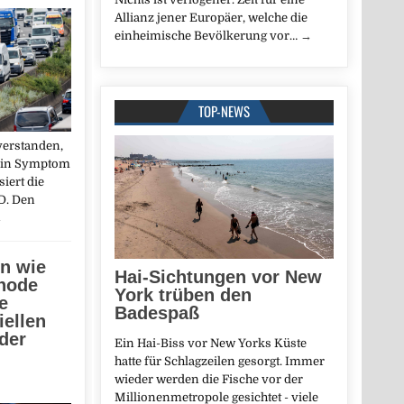
Allianz jener Europäer, welche die
einheimische Bevölkerung vor…
→
TOP-NEWS
verstanden,
 ein Symptom
siert die
D. Den
→
n wie
Hai-Sichtungen vor New
thode
York trüben den
e
Badespaß
iellen
der
Ein Hai-Biss vor New Yorks Küste
hatte für Schlagzeilen gesorgt. Immer
wieder werden die Fische vor der
Millionenmetropole gesichtet - viele