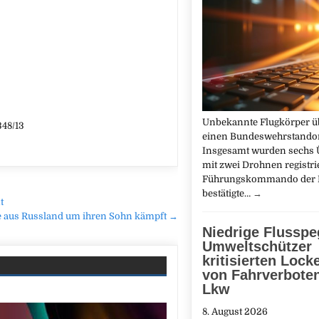
Unbekannte Flugkörper ü
348/13
einen Bundeswehrstandor
Insgesamt wurden sechs 
mit zwei Drohnen registrie
Führungskommando der 
bestätigte…
→
t
ie aus Russland um ihren Sohn kämpft →
Niedrige Flusspe
Umweltschützer
kritisierten Lock
von Fahrverboten
Lkw
8. August 2026