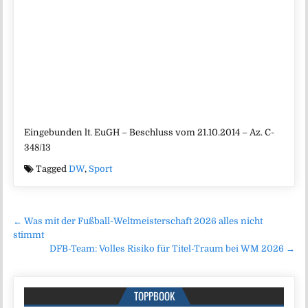
Eingebunden lt. EuGH – Beschluss vom 21.10.2014 – Az. C-
348/13
Tagged
DW
,
Sport
Beitragsnavigation
← Was mit der Fußball-Weltmeisterschaft 2026 alles nicht
stimmt
DFB-Team: Volles Risiko für Titel-Traum bei WM 2026 →
TOPPBOOK