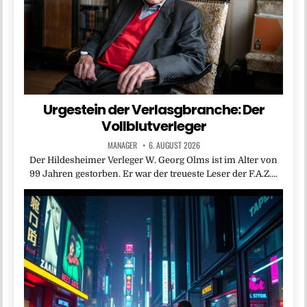
Urgestein der Verlasgbranche: Der
Vollblutverleger
MANAGER
6. AUGUST 2026
Der Hildesheimer Verleger W. Georg Olms ist im Alter von
99 Jahren gestorben. Er war der treueste Leser der F.A.Z….