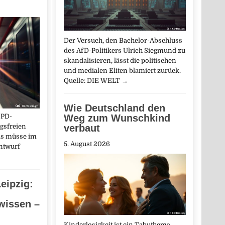
Der Versuch, den Bachelor-Abschluss
des AfD-Politikers Ulrich Siegmund zu
skandalisieren, lässt die politischen
und medialen Eliten blamiert zurück.
Quelle: DIE WELT
→
Wie Deutschland den
SPD-
Weg zum Wunschkind
agsfreien
verbaut
Bas müsse im
5. August 2026
ntwurf
eipzig:
wissen –
Kinderlosigkeit ist ein Tabuthema.