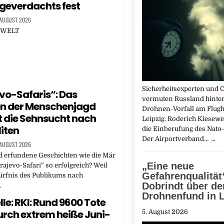
geverdachts fest
 AUGUST 2026
E WELT
Sicherheitsexperten und C
vo-Safaris“: Das
vermuten Russland hinte
n der Menschenjagd
Drohnen-Vorfall am Flug
t die Sehnsucht nach
Leipzig. Roderich Kiesewet
liten
die Einberufung des Nato-A
Der Airportverband…
→
 AUGUST 2026
 erfundene Geschichten wie die Mär
„Eine neue
rajevo-Safari“ so erfolgreich? Weil
Gefahrenqualität
ürfnis des Publikums nach
Dobrindt über de
…
Drohnenfund in L
le: RKI: Rund 9600 Tote
durch extrem heiße Juni-
5. August 2026