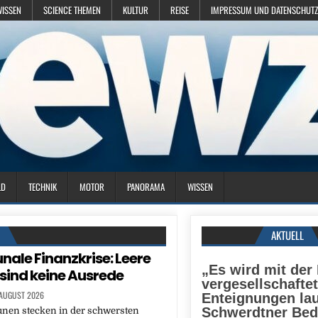
WISSEN
SCIENCE THEMEN
KULTUR
REISE
IMPRESSUM UND DATENSCHUTZ
LD
TECHNIK
MOTOR
PANORAMA
WISSEN
N
AKTUELL
le Finanzkrise: Leere
„Es wird mit der
sind keine Ausrede
vergesellschaftet
 AUGUST 2026
Enteignungen lau
Schwerdtner Be
en stecken in der schwersten