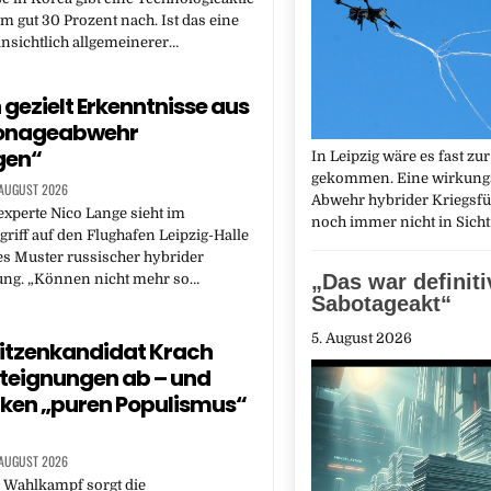
um gut 30 Prozent nach. Ist das eine
nsichtlich allgemeinerer…
 gezielt Erkenntnisse aus
ionageabwehr
gen“
In Leipzig wäre es fast zu
gekommen. Eine wirkung
 AUGUST 2026
Abwehr hybrider Kriegsfü
experte Nico Lange sieht im
noch immer nicht in Sicht
iff auf den Flughafen Leipzig-Halle
es Muster russischer hybrider
„Das war definiti
ung. „Können nicht mehr so…
Sabotageakt“
5. August 2026
itzenkandidat Krach
nteignungen ab – und
inken „puren Populismus“
 AUGUST 2026
 Wahlkampf sorgt die