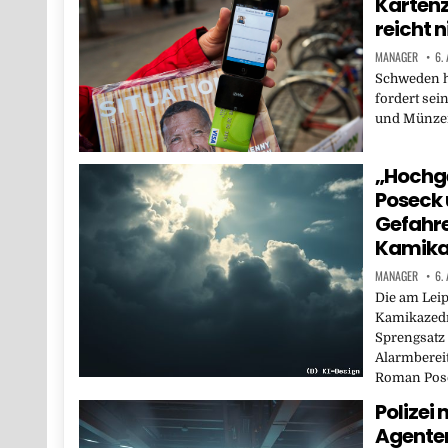
Kartenz
reicht n
MANAGER
6.
Schweden h
fordert sei
und Münzen
„Hochge
Poseck 
Gefahr
Kamika
MANAGER
6.
Die am Lei
Kamikazedr
Sprengsatz 
Alarmberei
Roman Pos
Polizei
Agente