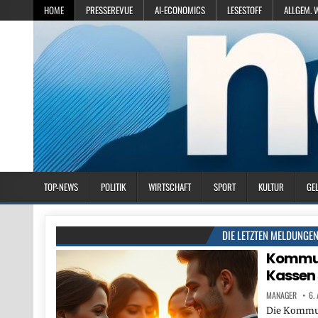
HOME
PRESSEREVUE
AI-ECONOMICS
LESESTOFF
ALLGEM. 
TOP-NEWS
POLITIK
WIRTSCHAFT
SPORT
KULTUR
GE
DIE LETZTEN MELDUNGE
Kommuna
Kassen 
MANAGER
6.
Die Kommun