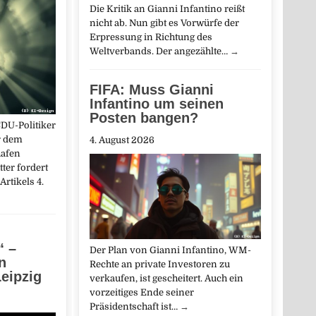
Die Kritik an Gianni Infantino reißt
nicht ab. Nun gibt es Vorwürfe der
Erpressung in Richtung des
Weltverbands. Der angezählte…
→
FIFA: Muss Gianni
Infantino um seinen
Posten bangen?
DU-Politiker
r dem
4. August 2026
hafen
ter fordert
rtikels 4.
“ –
Der Plan von Gianni Infantino, WM-
n
Rechte an private Investoren zu
eipzig
verkaufen, ist gescheitert. Auch ein
vorzeitiges Ende seiner
Präsidentschaft ist…
→