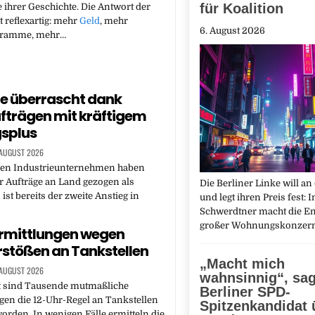
für Koalition
 ihrer Geschichte. Die Antwort der
t reflexartig: mehr
Geld
, mehr
6. August 2026
gramme, mehr…
ie überrascht dank
trägen mit kräftigem
splus
 AUGUST 2026
hen Industrieunternehmen haben
r Aufträge an Land gezogen als
Die Berliner Linke will an
 ist bereits der zweite Anstieg in
und legt ihren Preis fest: 
Schwerdtner macht die E
großer Wohnungskonzer
rmittlungen wegen
rstößen an Tankstellen
„Macht mich
 AUGUST 2026
wahnsinnig“, sag
 sind Tausende mutmaßliche
Berliner SPD-
gen die 12-Uhr-Regel an Tankstellen
Spitzenkandidat 
 worden. In wenigen Fälle ermitteln die