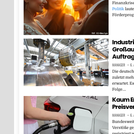
Finanzkrise
Politik
laute
Förderpro
Industr
Großauf
Auftrag
MANAGER
6.
Die deutsc
zuletzt meh
erwartet. Es
Folge….
Kaum E
Preisve
MANAGER
6.
Bundesweit
Verstöße ge
registriert