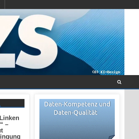
 Linken
“ –
t
dingung