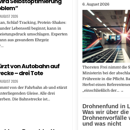
ird Selbstoptimierung
6. August 2026
oblem“
 AUGUST 2026
an, Schlaf-Tracking, Protein-Shakes:
under Lebensstil beginnt, kann in
Leistungsdruck umschlagen. Experten
wann aus gesundem Ehrgeiz
r…
ürzt von Autobahn auf
Thorsten Frei nimmt die 
ecke – drei Tote
Ministerin bei der abschl
Frührente in die Pflicht. 
 AUGUST 2026
Herbst einen Referentene
ommt von der Fahrbahn ab und stürzt
„einschließlich der…
→
nterliegenden Gleise. Alle drei
erben. Die Bahnstrecke ist…
Drohnenfund in L
Was wir über die
Drohnenvorfälle 
und was nicht