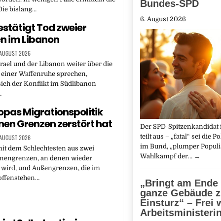
Bundes-SPD
Die bislang…
6. August 2026
bestätigt Tod zweier
n im Libanon
 AUGUST 2026
ael und der Libanon weiter über die
einer Waffenruhe sprechen,
sich der Konflikt im Südlibanon
…
opas Migrationspolitik
enen Grenzen zerstört hat
Der SPD-Spitzenkandidat f
teilt aus – „fatal“ sei die P
 AUGUST 2026
im Bund, „plumper Popul
it dem Schlechtesten aus zwei
Wahlkampf der…
→
nnengrenzen, an denen wieder
t wird, und Außengrenzen, die im
offenstehen…
„Bringt am Ende
ganze Gebäude 
Einsturz“ – Frei 
Arbeitsministeri