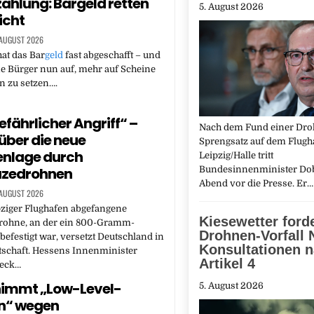
ahlung: Bargeld retten
5. August 2026
icht
 AUGUST 2026
at das Bar
geld
fast abgeschafft – und
ne Bürger nun auf, mehr auf Scheine
 zu setzen….
fährlicher Angriff“ –
Nach dem Fund einer Dro
über die neue
Sprengsatz auf dem Flugh
enlage durch
Leipzig/Halle tritt
Bundesinnenminister Do
zedrohnen
Abend vor die Presse. Er
 AUGUST 2026
pziger Flughafen abgefangene
Kiesewetter ford
ohne, an der ein 800-Gramm-
Drohnen-Vorfall 
befestigt war, versetzt Deutschland in
Konsultationen 
tschaft. Hessens Innenminister
Artikel 4
eck…
 nimmt „Low-Level-
5. August 2026
n“ wegen