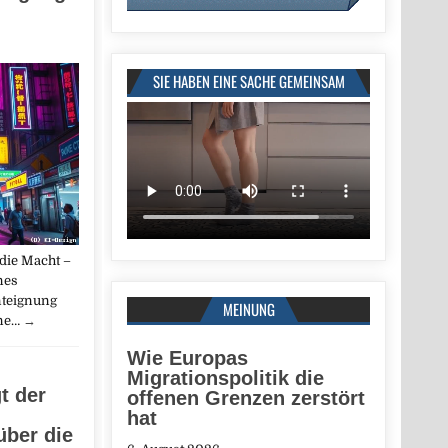
SIE HABEN EINE SACHE GEMEINSAM
 die Macht –
Ines
nteignung
MEINUNG
ne…
→
Wie Europas
Migrationspolitik die
t der
offenen Grenzen zerstört
hat
über die