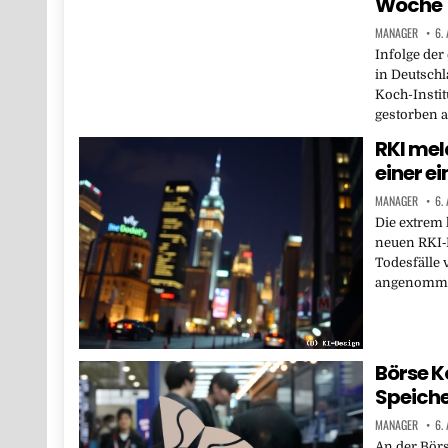
Woche
MANAGER
6.
Infolge de
in Deutsch
Koch-Instit
gestorben a
RKI mel
einer e
MANAGER
6.
Die extrem
neuen RKI‑
Todesfälle 
angenomme
Börse K
Speiche
MANAGER
6.
An der Börs