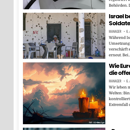
Behörden. 
Israel 
Soldate
MANAGER
6.
Während Isr
Umsetzung 
verschärft 
erneut. Bei
Wie Eur
die off
MANAGER
6.
Wir leben m
Welten: Bi
kontrollier
Extremfall 