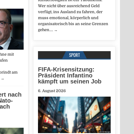
Wer nicht über ausreichend Geld
verfügt, ins Ausland zu fahren, der
muss emotional, körperlich und
organisatorisch bis an seine Grenzen
gehen.…
→
SPORT
hne mit
afen
FIFA-Krisensitzung:
brindt am
Präsident Infantino
…
→
kämpft um seinen Job
6. August 2026
ert nach
Nato-
nach