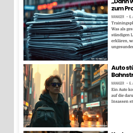
„Dann w
zum Pr
MANAGER
6.
Trainingspl
Was als ges
ständigen 
erklären, 
ungesunde
Auto st
Bahnstr
MANAGER
6.
Ein Auto k
auf die daru
Insassen st