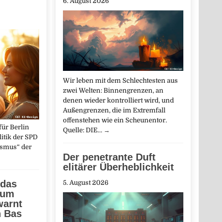
6. August 2026
Wir leben mit dem Schlechtesten aus
zwei Welten: Binnengrenzen, an
denen wieder kontrolliert wird, und
Außengrenzen, die im Extremfall
offenstehen wie ein Scheunentor.
ür Berlin
Quelle: DIE…
→
olitik der SPD
ismus“ der
Der penetrante Duft
elitärer Überheblichkeit
 das
5. August 2026
zum
warnt
n Bas