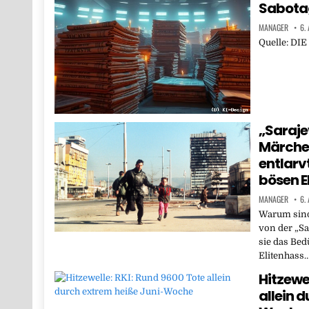
Sabota
MANAGER
6.
Quelle: DI
„Saraje
Märche
entlarv
bösen E
MANAGER
6.
Warum sind
von der „Sa
sie das Bed
Elitenhass
Hitzewel
allein 