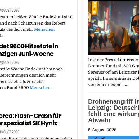
 AUGUST 2026
r extrem heißen Woche Ende Juni sind
land nach Schätzungen des Robert
uts deutlich mehr
Menschen
ls…
det 9600 Hitzetote in
inzigen Juni‑Woche
In einer Pressekonferen
 AUGUST 2026
Drohnenfund mit 800 G
 heiße Woche Ende Juni hat nach
Sprengstoff am Leipziger 
Berechnungen deutlich mehr
spricht Innenminister Do
verursacht als zunächst
von einer neuen…
→
n. Rund 9600
Menschen
…
Drohnenangriff i
Leipzig: Deutsch
fehlt eine wirkun
orea: Flash-Crash für
Abwehr
rspezialist SK Hynix
5. August 2026
 AUGUST 2026
e in Korea gibt eine Technologieaktie