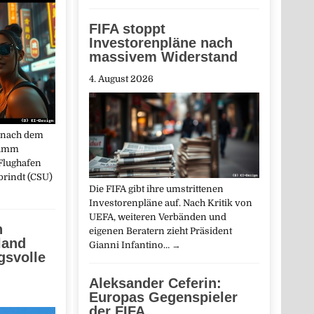
FIFA stoppt
Investorenpläne nach
massivem Widerstand
4. August 2026
z nach dem
ramm
Flughafen
brindt (CSU)
Die FIFA gibt ihre umstrittenen
Investorenpläne auf. Nach Kritik von
UEFA, weiteren Verbänden und
n
eigenen Beratern zieht Präsident
land
Gianni Infantino…
→
gsvolle
Aleksander Ceferin:
Europas Gegenspieler
der FIFA