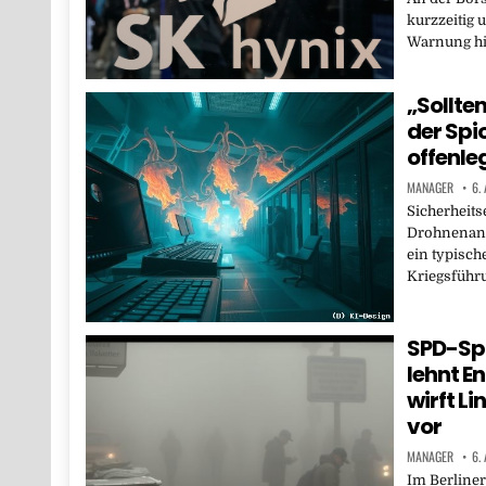
kurzzeitig 
Warnung hi
„Sollten
der Sp
offenle
MANAGER
6.
Sicherheits
Drohnenangr
ein typisch
Kriegsführ
SPD-Sp
lehnt E
wirft L
vor
MANAGER
6.
Im Berliner