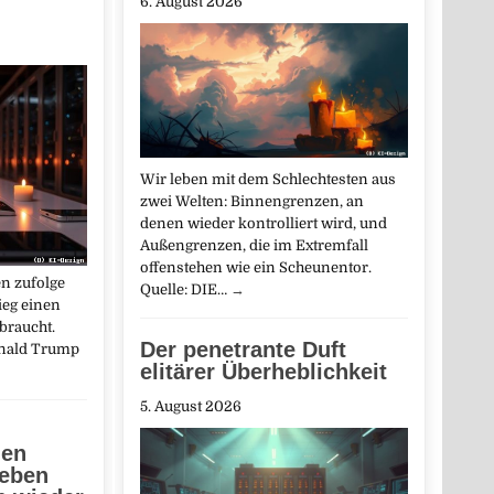
6. August 2026
Wir leben mit dem Schlechtesten aus
zwei Welten: Binnengrenzen, an
denen wieder kontrolliert wird, und
Außengrenzen, die im Extremfall
offenstehen wie ein Scheunentor.
n zufolge
Quelle: DIE…
→
ieg einen
braucht.
Der penetrante Duft
onald Trump
elitärer Überheblichkeit
5. August 2026
hen
ieben