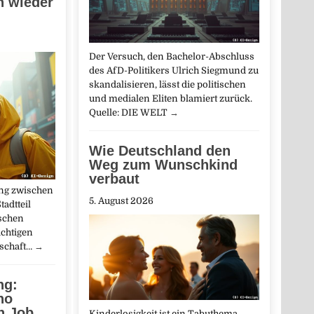
 wieder
Der Versuch, den Bachelor-Abschluss
des AfD-Politikers Ulrich Siegmund zu
skandalisieren, lässt die politischen
und medialen Eliten blamiert zurück.
Quelle: DIE WELT
→
Wie Deutschland den
Weg zum Wunschkind
verbaut
ung zwischen
5. August 2026
adtteil
schen
ächtigen
tschaft…
→
ng:
no
n Job
Kinderlosigkeit ist ein Tabuthema.