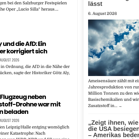
lässt
en bei den Salzburger Festspielen
he Oper „Lucio Silla“ heraus….
6. August 2026
 und die AfD: Ein
er korrigiert sich
 AUGUST 2026
t in Ordnung, die AfD in die Nähe der
cken, sagte der Historiker Götz Aly,
Ameisensäure zählt mit e
Jahresproduktion von run
Million Tonnen zu den wi
: Flugzeug neben
Basischemikalien und wird
toff-Drohne war mit
Zusatzstoff in…
→
n beladen
 AUGUST 2026
„Zeigt ihnen, wi
en Leipzig/Halle entging womöglich
die USA besiege
iner Katastrophe: Nach
– Amerikas beden