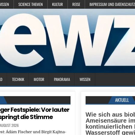
WISSEN
SCIENCE THEMEN
KULTUR
REISE
IMPRESSUM UND DATENSCHUTZ
LD
TECHNIK
MOTOR
PANORAMA
WISSEN
N
AKTUELL
ger Festspiele: Vor lauter
Wie sich aus bio
springt die Stimme
Ameisensäure i
 AUGUST 2026
kontinuierlichen
Wasserstoff gew
est: Ádám Fischer und Birgit Kajtna-