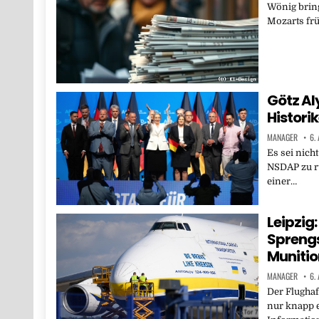
Wönig bring
Mozarts frü
Götz Aly
Historik
MANAGER
6.
Es sei nich
NSDAP zu rü
einer…
Leipzig
Sprengs
Munitio
MANAGER
6.
Der Flughaf
nur knapp e