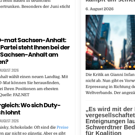
d beim Baden in deutschen
rtrunken. Besonders der Juni sticht
6. August 2026
-mat Sachsen-Anhalt:
Partei steht Ihnen bei der
n Sachsen-Anhalt am
en?
 AUGUST 2026
Die Kritik an Gianni Infan
alt wählt einen neuen Landtag. Mit
nicht ab. Nun gibt es Vorw
-Mat können Sie herausfinden,
Erpressung in Richtung d
ei Ihren Positionen am ehesten
Weltverbands. Der angez
 Quelle: FAZ.NET
rgleich: Wo sich Duty-
„Es wird mit der
ch lohnt
vergesellschaftet
Enteignungen lau
 AUGUST 2026
Schwerdtner Be
sky, Schokolade: Oft sind die
Preise
für Koalition
n gar nicht so günstig. Aber es gibt