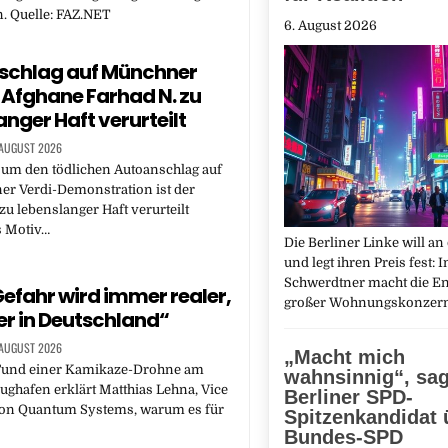
 Quelle: FAZ.NET
6. August 2026
schlag auf Münchner
Afghane Farhad N. zu
anger Haft verurteilt
 AUGUST 2026
 um den tödlichen Autoanschlag auf
er Verdi-Demonstration ist der
zu lebenslanger Haft verurteilt
s Motiv…
Die Berliner Linke will an
und legt ihren Preis fest: 
Schwerdtner macht die E
Gefahr wird immer realer,
großer Wohnungskonzer
er in Deutschland“
 AUGUST 2026
„Macht mich
und einer Kamikaze-Drohne am
wahnsinnig“, sag
lughafen erklärt Matthias Lehna, Vice
Berliner SPD-
von Quantum Systems, warum es für
Spitzenkandidat 
Bundes-SPD