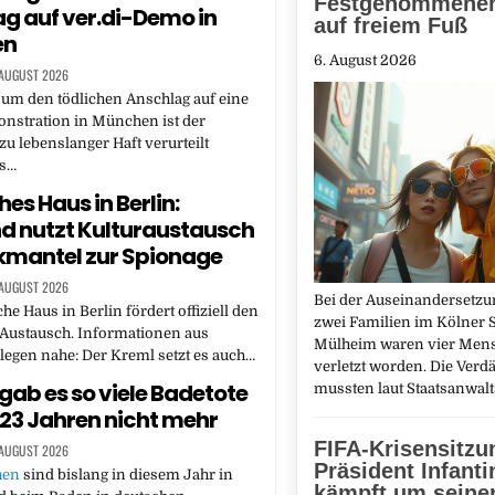
Festgenommenen
g auf ver.di-Demo in
auf freiem Fuß
en
6. August 2026
 AUGUST 2026
um den tödlichen Anschlag auf eine
nstration in München ist der
zu lebenslanger Haft verurteilt
as…
es Haus in Berlin:
d nutzt Kulturaustausch
kmantel zur Spionage
 AUGUST 2026
Bei der Auseinandersetz
he Haus in Berlin fördert offiziell den
zwei Familien im Kölner St
 Austausch. Informationen aus
Mülheim waren vier Men
legen nahe: Der Kreml setzt es auch…
verletzt worden. Die Verd
 gab es so viele Badetote
mussten laut Staatsanwal
t 23 Jahren nicht mehr
FIFA-Krisensitzu
 AUGUST 2026
Präsident Infanti
hen
sind bislang in diesem Jahr in
kämpft um seine