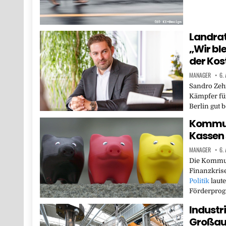
Landra
„Wir bl
der Kos
MANAGER
6.
Sandro Zehn
Kämpfer für
Berlin gut 
Kommuna
Kassen 
MANAGER
6.
Die Kommun
Finanzkrise
Politik
laute
Förderpro
Industr
Großauf