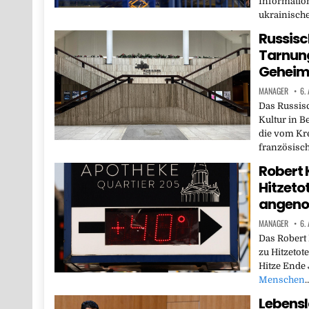
Informatio
ukrainisch
Russisch
Tarnung
Geheim
MANAGER
6.
Das Russis
Kultur in Be
die vom Kre
französisc
Robert 
Hitzeto
angen
MANAGER
6.
Das Robert 
zu Hitzetot
Hitze Ende
Menschen
Lebensl