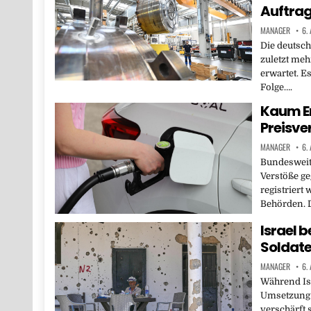
Auftrag
MANAGER
6.
Die deutsc
zuletzt meh
erwartet. Es
Folge….
Kaum E
Preisve
MANAGER
6.
Bundesweit
Verstöße ge
registriert
Behörden. 
Israel 
Soldate
MANAGER
6.
Während Isr
Umsetzung 
verschärft 