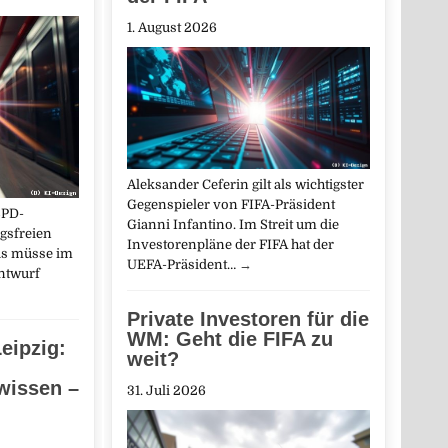
1. August 2026
Aleksander Ceferin gilt als wichtigster
Gegenspieler von FIFA-Präsident
SPD-
Gianni Infantino. Im Streit um die
agsfreien
Investorenpläne der FIFA hat der
Bas müsse im
UEFA-Präsident…
→
ntwurf
Private Investoren für die
WM: Geht die FIFA zu
eipzig:
weit?
wissen –
31. Juli 2026