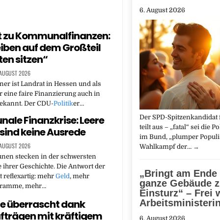
6. August 2026
t zu Kommunalfinanzen:
eiben auf dem Großteil
ten sitzen“
 AUGUST 2026
er ist Landrat in Hessen und als
 eine faire Finanzierung auch in
bekannt. Der CDU-
Politik
er…
Der SPD-Spitzenkandidat f
le Finanzkrise: Leere
teilt aus – „fatal“ sei die P
sind keine Ausrede
im Bund, „plumper Popul
 AUGUST 2026
Wahlkampf der…
→
en stecken in der schwersten
 ihrer Geschichte. Die Antwort der
„Bringt am Ende
t reflexartig: mehr
Geld
, mehr
ganze Gebäude 
gramme, mehr…
Einsturz“ – Frei 
Arbeitsministeri
ie überrascht dank
trägen mit kräftigem
6. August 2026