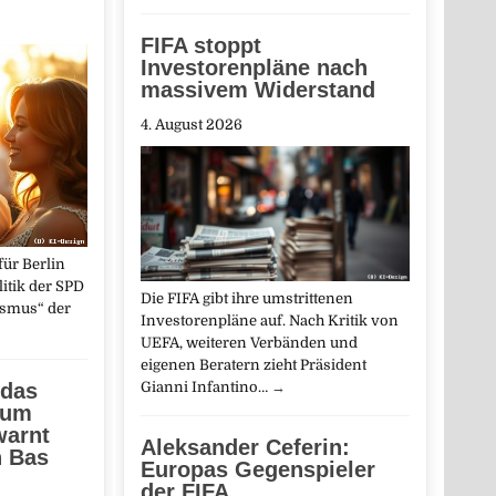
FIFA stoppt
Investorenpläne nach
massivem Widerstand
4. August 2026
ür Berlin
olitik der SPD
Die FIFA gibt ihre umstrittenen
ismus“ der
Investorenpläne auf. Nach Kritik von
UEFA, weiteren Verbänden und
eigenen Beratern zieht Präsident
 das
Gianni Infantino…
→
zum
warnt
Aleksander Ceferin:
n Bas
Europas Gegenspieler
der FIFA