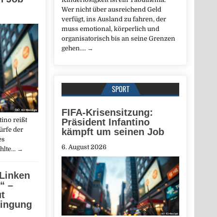
Wer nicht über ausreichend Geld
verfügt, ins Ausland zu fahren, der
muss emotional, körperlich und
organisatorisch bis an seine Grenzen
gehen.…
→
SPORT
FIFA-Krisensitzung:
tino reißt
Präsident Infantino
ürfe der
kämpft um seinen Job
es
6. August 2026
ählte…
→
 Linken
“ –
t
dingung