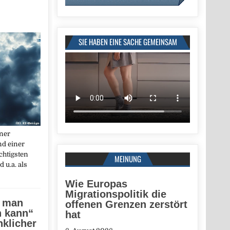
SIE HABEN EINE SACHE GEMEINSAM
iner
d einer
chtigsten
MEINUNG
 u.a. als
Wie Europas
Migrationspolitik die
e man
offenen Grenzen zerstört
n kann“
hat
klicher