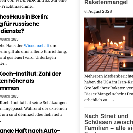
nen von WDR, NDR und SZ war eine
Raketenmangel
e Frachtmaschine,…
6. August 2026
es Haus in Berlin:
 für russische
dienste?
 AUGUST 2026
che Haus der
Wissenschaft
und
rlin gilt als umstrittene Einrichtung,
ml gesteuert wird. Unterlagen
her…
Koch-Institut: Zahl der
Mehreren Medienberichte
ten höher als
haben die USA im Iran-Kr
ommen
Großteil ihrer Raketen ver
Dieser Mangel scheint D
 AUGUST 2026
erheblich zu…
→
Koch-Institut hat seine Schätzungen
en angepasst: Während der extremen
 Juni sind demnach deutlich mehr
Nach Streit und
…
Schüssen zwisc
Familien – alle s
ange Haft nach Auto-