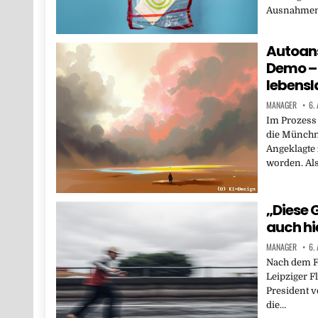
Ausnahmen.
Autoan
Demo – 
lebensl
MANAGER
6.
Im Prozess
die Münchn
Angeklagte 
worden. Al
„Diese 
auch hi
MANAGER
6.
Nach dem F
Leipziger F
President 
die…