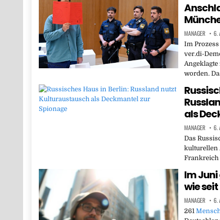
Anschla
Münch
MANAGER
6.
Im Prozess 
ver.di-Demo
Angeklagte 
worden. D
Russisch
Russlan
als Dec
MANAGER
6.
Das Russisc
kulturellen
Frankreich 
Im Juni
wie sei
MANAGER
6.
261
Mensc