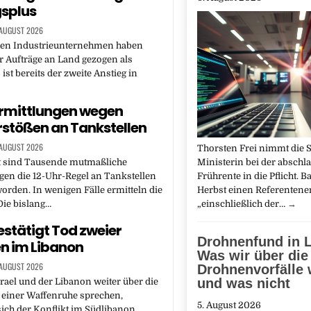
splus
 AUGUST 2026
hen Industrieunternehmen haben
r Aufträge an Land gezogen als
 ist bereits der zweite Anstieg in
rmittlungen wegen
rstößen an Tankstellen
 AUGUST 2026
Thorsten Frei nimmt die 
Ministerin bei der abschl
 sind Tausende mutmaßliche
Frührente in die Pflicht. 
gen die 12-Uhr-Regel an Tankstellen
Herbst einen Referentene
 worden. In wenigen Fälle ermitteln die
„einschließlich der…
→
Die bislang…
bestätigt Tod zweier
Drohnenfund in L
n im Libanon
Was wir über die
 AUGUST 2026
Drohnenvorfälle 
und was nicht
ael und der Libanon weiter über die
einer Waffenruhe sprechen,
5. August 2026
sich der Konflikt im Südlibanon