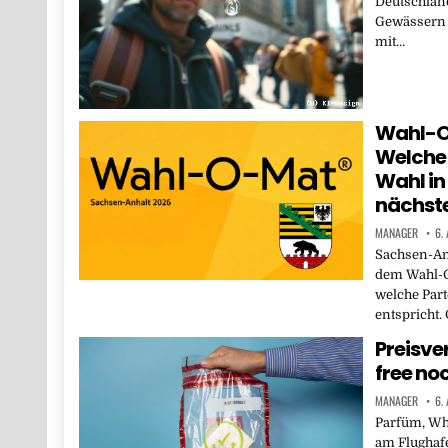
Deutschlan
Gewässern e
mit…
Wahl-O
Welche 
Wahl i
nächst
MANAGER
6.
Sachsen-Anh
dem Wahl-O
welche Part
entspricht.
Preisve
free no
MANAGER
6.
Parfüm, Whi
am Flughafe