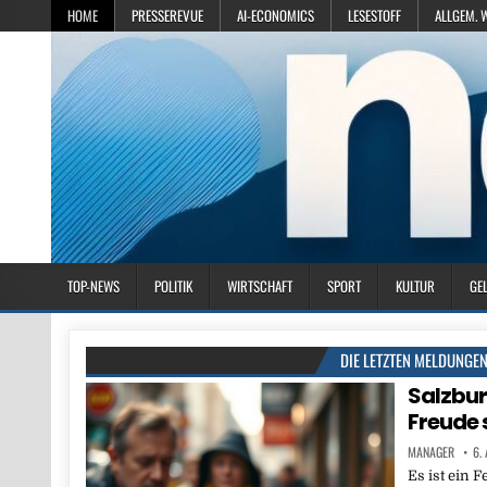
HOME
PRESSEREVUE
AI-ECONOMICS
LESESTOFF
ALLGEM. 
TOP-NEWS
POLITIK
WIRTSCHAFT
SPORT
KULTUR
GE
DIE LETZTEN MELDUNGE
Salzbur
Freude 
MANAGER
6.
Es ist ein F