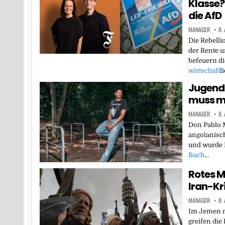
Klasse? 
die AfD
MANAGER
8.
Die Rebelli
der Rente 
befeuern di
wirtschaft
l
Jugend 
muss ma
MANAGER
8.
Don Pablo 
angolanisch
und wurde L
Buch
…
Rotes M
Iran-Kr
MANAGER
8.
Im Jemen n
greifen die 