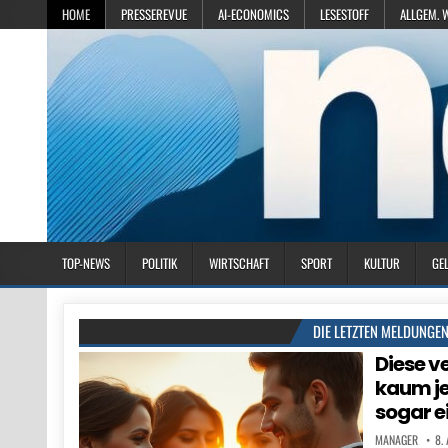
HOME
PRESSEREVUE
AI-ECONOMICS
LESESTOFF
ALLGEM. 
TOP-NEWS
POLITIK
WIRTSCHAFT
SPORT
KULTUR
GE
DIE LETZTEN MELDUNGE
Diese v
kaum je
sogar e
MANAGER
8.