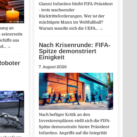
Gianni Infantino bleibt FIFA-Präsident
- trotz wachsender
Rücktrittsforderungen. Wer ist der
mächtigste Mann im Weltfußball?
hung an
Warum wandte sich die UEFA…
→
 seinerseits
chiffe aus
Nach Krisenrunde: FIFA-
and…
→
Spitze demonstriert
Einigkeit
Roboter
7. August 2026
Nach heftiger Kritik an den
Investorenplänen stellt sich die FIFA-
Spitze demonstrativ hinter Präsident
Infantino. Angriffe auf die Integrität