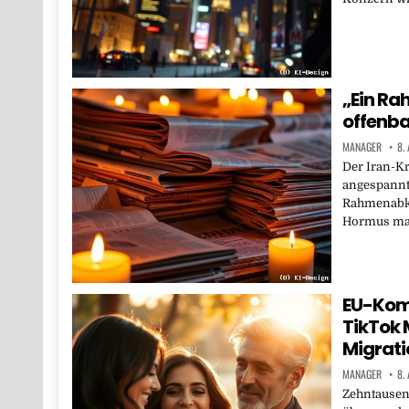
„Ein R
offenba
MANAGER
8.
Der Iran-Kr
angespannt
Rahmenabko
Hormus mac
EU-Kom
TikTok 
Migrati
MANAGER
8.
Zehntausend