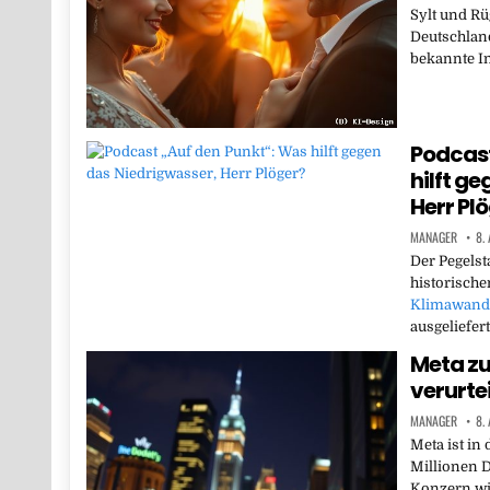
Sylt und Rü
Deutschland
bekannte Ins
Podcast
hilft g
Herr Pl
MANAGER
8.
Der Pegelst
historische
Klimawand
ausgeliefer
Meta zu
verurtei
MANAGER
8.
Meta ist in
Millionen D
Konzern wi