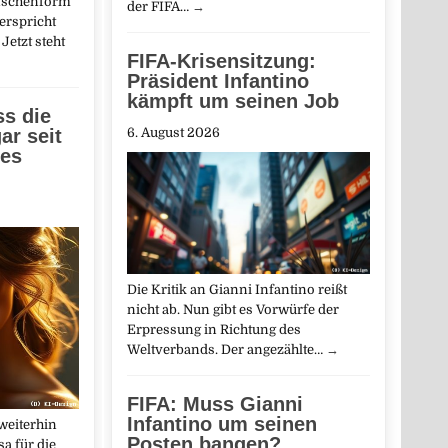
nschenform
der FIFA…
→
erspricht
Jetzt steht
FIFA-Krisensitzung:
Präsident Infantino
kämpft um seinen Job
ss die
ar seit
6. August 2026
ges
Die Kritik an Gianni Infantino reißt
nicht ab. Nun gibt es Vorwürfe der
Erpressung in Richtung des
Weltverbands. Der angezählte…
→
FIFA: Muss Gianni
Infantino um seinen
weiterhin
Posten bangen?
a für die