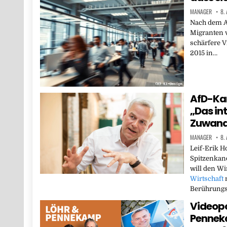
MANAGER
8.
Nach dem A
Migranten 
schärfere V
2015 in…
AfD-Kan
„Das in
Zuwand
MANAGER
8.
Leif-Erik 
Spitzenkan
will den W
Wirtschaft
m
Berührung
Videopo
Penneka