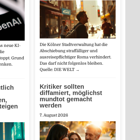
Die Kölner Stadtverwaltung hat die
as neue KI-
Abschiebung straffälliger und
die
ausreisepflichtiger Roma verhindert.
toppt. Grund
Das darf nicht folgenlos bleiben.
denken.
Quelle: DIE WELT
→
Kritiker sollten
tlich
diffamiert, möglichst
mundtot gemacht
en,
werden
teigen
7. August 2026