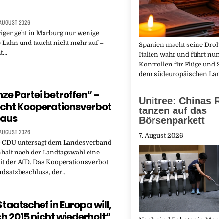
 AUGUST 2026
iger geht in Marburg nur wenige
e Lahn und taucht nicht mehr auf –
Spanien macht seine Dro
ht…
Italien wahr und führt nun
Kontrollen für Flüge und S
dem südeuropäischen L
nze Partei betroffen“ –
Unitree: Chinas 
richt Kooperationsverbot
tanzen auf das
 aus
Börsenparkett
 AUGUST 2026
7. August 2026
-CDU untersagt dem Landesverband
halt nach der Landtagswahl eine
it der AfD. Das Kooperationsverbot
ndsatzbeschluss, der…
taatschef in Europa will,
ch 2015 nicht wiederholt“