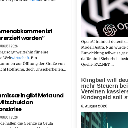
ahmenabkommen ist
r erzielt worden“
OpenAI trainiert derzeit d
 AUGUST 2026
Modell Astra. Nun wurde 
ieg sorgt weiterhin für eine
Entwicklung teilweise ges
e Welt
wirtschaft
. Ein
dafür sind Sicherheitsbe
mmen zur Öffnung der Straße von
Quelle: FAZ.NET
→
ht Hoffnung, doch Unsicherheiten…
Klingbeil will deu
mehr Steuern bei
Vereinen kassier
missarin gibt Meta und
Kindergeld soll s
Mitschuld an
8. August 2026
onskrise
 AUGUST 2026
e hatten die Grenze zu Ceuta