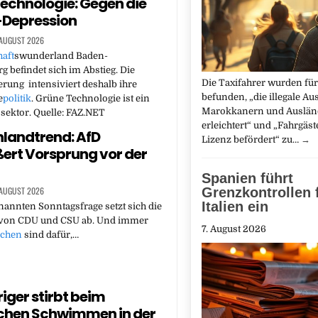
echnologie: Gegen die
-Depression
 AUGUST 2026
aft
swunderland Baden-
 befindet sich im Abstieg. Die
Die Taxifahrer wurden für
rung intensiviert deshalb ihre
befunden, „die illegale Au
e
politik
. Grüne Technologie ist ein
Marokkanern und Auslän
ektor. Quelle: FAZ.NET
erleichtert“ und „Fahrgäs
landtrend: AfD
Lizenz befördert“ zu…
→
ert Vorsprung vor der
Spanien führt
Grenzkontrollen 
 AUGUST 2026
Italien ein
nannten Sonntagsfrage setzt sich die
 von CDU und CSU ab. Und immer
7. August 2026
chen
sind dafür,…
iger stirbt beim
chen Schwimmen in der