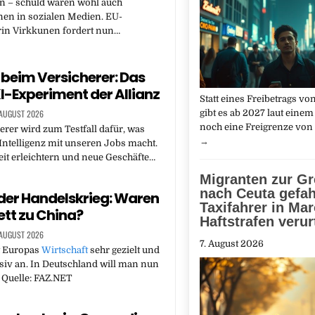
 – schuld waren wohl auch
nen in sozialen Medien. EU-
n Virkkunen fordert nun…
eim Versicherer: Das
I-Experiment der Allianz
Statt ​eines Freibetrags ‌v
gibt es ab 2027 laut einem
 AUGUST 2026
noch eine Freigrenze von
erer wird zum Testfall dafür, was
→
Intelligenz mit unseren Jobs macht.
beit erleichtern und neue Geschäfte…
Migranten zur G
nach Ceuta gefah
er Handelskrieg: Waren
Taxifahrer in Ma
ett zu China?
Haftstrafen verurt
 AUGUST 2026
7. August 2026
t Europas
Wirtschaft
sehr gezielt und
siv an. In Deutschland will man nun
Quelle: FAZ.NET