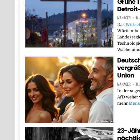
Grüne T
Detroit
MANAGER
8.
Das
Wirtsch
Württemberg
Landesregie
Technologi
Wachstumss
Deutsch
vergröß
Union
MANAGER
8.
In der soge
AfD weiter
mehr
Mens
23-Jähr
nächtli