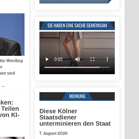
SIE HABEN EINE SACHE GEMEINSAM
tin Werding
er
euer und
…
→
MEINUNG
nken:
 Teilen
Diese Kölner
von KI-
Staatsdiener
unterminieren den Staat
7. August 2026