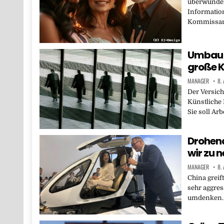
überwunden
Informatio
Kommissari
Umbau b
große K
MANAGER
8.
Der Versich
Künstliche 
Sie soll Ar
Drohend
wir zu n
MANAGER
8.
China greif
sehr aggres
umdenken. 