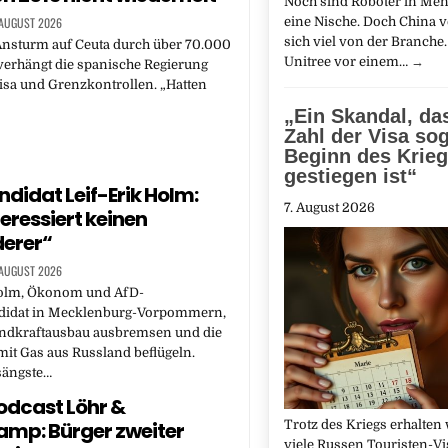
Noch sind Roboter in Me
 AUGUST 2026
eine Nische. Doch China v
sich viel von der Branche. 
nsturm auf Ceuta durch über 70.000
Unitree vor einem…
→
verhängt die spanische Regierung
isa und Grenzkontrollen. „Hatten
„Ein Skandal, da
Zahl der Visa sog
Beginn des Krie
gestiegen ist“
didat Leif-Erik Holm:
7. August 2026
teressiert keinen
erer“
 AUGUST 2026
Holm, Ökonom und AfD-
didat in Mecklenburg-Vorpommern,
indkraftausbau ausbremsen und die
it Gas aus Russland beflügeln.
sängste…
dcast Löhr &
mp: Bürger zweiter
Trotz des Kriegs erhalten 
viele Russen Touristen-Vis