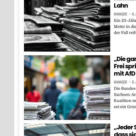
Lahn
MANAGER
8.
Ein 23-Jähr
Meter in di
der Fall rei
„Die ga
Frei sp
mit AfD
MANAGER
8.
Die Bundes
Sachsen-An
Koalition m
sei ein Gru
„Jeder S
dass si