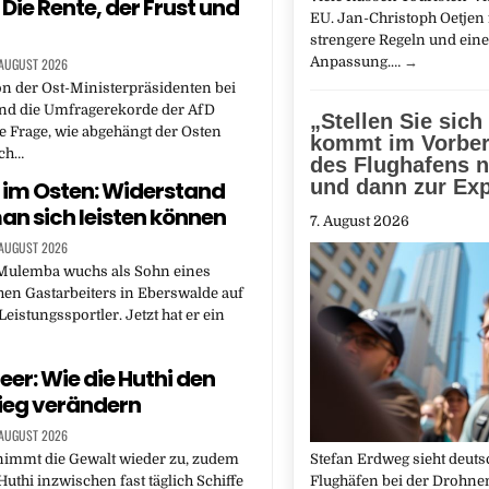
Die Rente, der Frust und
EU. Jan-Christoph Oetjen 
strengere Regeln und eine
Anpassung.…
→
 AUGUST 2026
on der Ost-Ministerpräsidenten bei
und die Umfragerekorde der AfD
„Stellen Sie sich 
e Frage, wie abgehängt der Osten
kommt im Vorber
ich…
des Flughafens n
und dann zur Exp
im Osten: Widerstand
n sich leisten können
7. August 2026
 AUGUST 2026
Mulemba wuchs als Sohn eines
en Gastarbeiters in Eberswalde auf
eistungssportler. Jetzt hat er ein
eer: Wie die Huthi den
ieg verändern
 AUGUST 2026
immt die Gewalt wieder zu, zudem
Stefan Erdweg sieht deuts
Huthi inzwischen fast täglich Schiffe
Flughäfen bei der Drohn