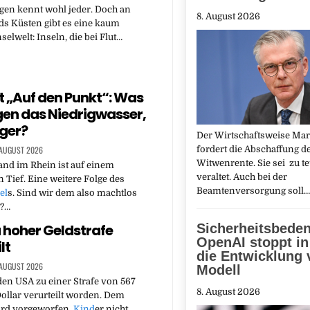
gen kennt wohl jeder. Doch an
8. August 2026
s Küsten gibt es eine kaum
elwelt: Inseln, die bei Flut…
 „Auf den Punkt“: Was
egen das Niedrigwasser,
öger?
Der Wirtschaftsweise Mar
 AUGUST 2026
fordert die Abschaffung d
Witwenrente. Sie sei zu t
and im Rhein ist auf einem
veraltet. Auch bei der
n Tief. Eine weitere Folge des
Beamtenversorgung soll
el
s. Sind wir dem also machtlos
t?…
 hoher Geldstrafe
Sicherheitsbede
OpenAI stoppt in
lt
die Entwicklung 
 AUGUST 2026
Modell
 den USA zu einer Strafe von 567
8. August 2026
ollar verurteilt worden. Dem
rd vorgeworfen,
Kind
er nicht…