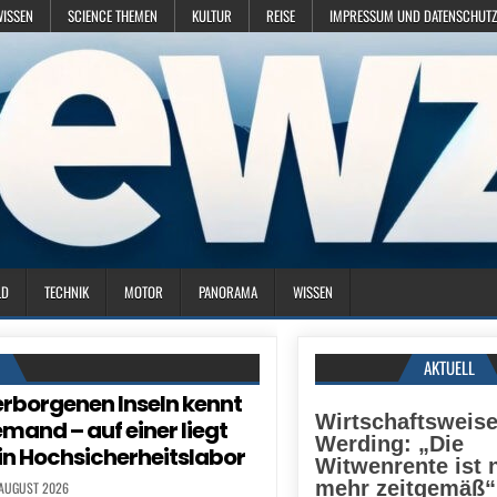
WISSEN
SCIENCE THEMEN
KULTUR
REISE
IMPRESSUM UND DATENSCHUTZ
LD
TECHNIK
MOTOR
PANORAMA
WISSEN
N
AKTUELL
erborgenen Inseln kennt
Wirtschaftsweise
mand – auf einer liegt
Werding: „Die
in Hochsicherheitslabor
Witwenrente ist 
mehr zeitgemäß“
 AUGUST 2026