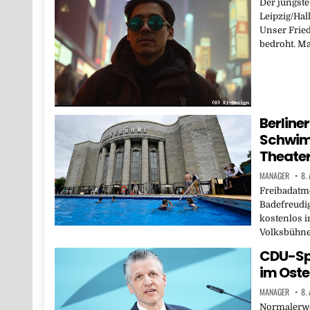
Der jüngste
Leipzig/Hal
Unser Frie
bedroht. Ma
Berline
Schwim
Theate
MANAGER
8.
Freibadatm
Badefreudi
kostenlos 
Volksbühne 
CDU-Spi
im Oste
MANAGER
8.
Normalerwei