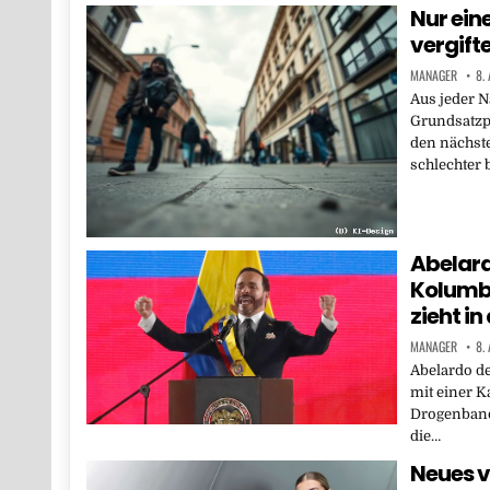
Nur ein
vergift
MANAGER
8.
Aus jeder N
Grundsatzpr
den nächsten
schlechter
Abelardo
Kolumbi
zieht i
MANAGER
8.
Abelardo de
mit einer K
Drogenband
die…
Neues v