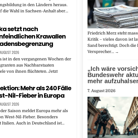
ngsbildung in den Ländern heraus.
uf die Wahl in Sachsen-Anhalt aber…
ka setzt nach
Friedrich Merz steht mass
feindlichen Krawallen
Kritik – vieles davon ist l
hadensbegrenzung
Sand berechtigt. Doch die 
Versprecher…
→
 AUGUST 2026
a ist in den vergangenen Wochen der
igranten aus Nachbarstaaten
„Ich wäre vorsich
iele von ihnen flüchteten. Jetzt
Bundeswehr aktu
mehr aufzuhalse
ektion: Mehr als 240 Fälle
7. August 2026
t-Nil-Fieber in Europa
 AUGUST 2026
 der Saison meldet Europa mehr als
on West-Nil-Fieber. Besonders
t Italien. Auch in Deutschland ist…