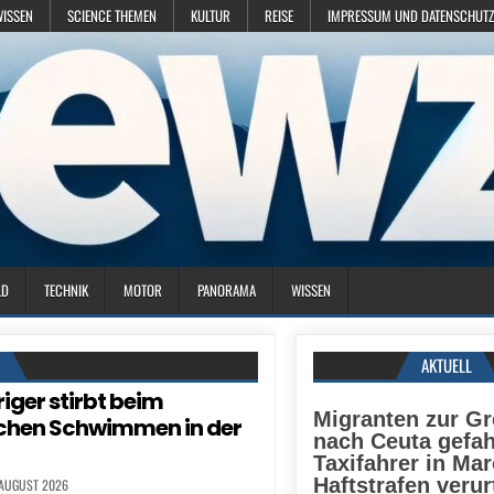
WISSEN
SCIENCE THEMEN
KULTUR
REISE
IMPRESSUM UND DATENSCHUTZ
LD
TECHNIK
MOTOR
PANORAMA
WISSEN
N
AKTUELL
iger stirbt beim
Migranten zur G
chen Schwimmen in der
nach Ceuta gefah
Taxifahrer in Ma
Haftstrafen verurt
 AUGUST 2026