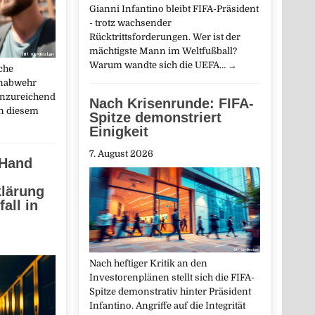
Gianni Infantino bleibt FIFA-Präsident
- trotz wachsender
Rücktrittsforderungen. Wer ist der
mächtigste Mann im Weltfußball?
Warum wandte sich die UEFA…
→
che
enabwehr
unzureichend
Nach Krisenrunde: FIFA-
an diesem
Spitze demonstriert
Einigkeit
7. August 2026
 Hand
klärung
all in
Nach heftiger Kritik an den
Investorenplänen stellt sich die FIFA-
Spitze demonstrativ hinter Präsident
Infantino. Angriffe auf die Integrität