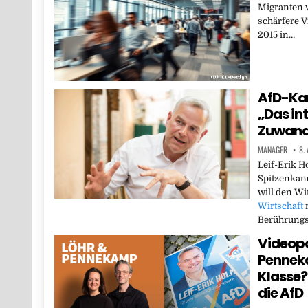
Migranten 
schärfere V
2015 in…
AfD-Kan
„Das in
Zuwand
MANAGER
8.
Leif-Erik 
Spitzenkan
will den W
Wirtschaft
m
Berührung
Videopo
Penneka
Klasse? 
die AfD