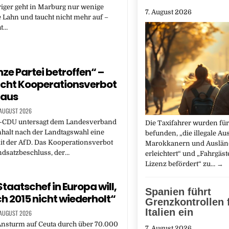
iger geht in Marburg nur wenige
7. August 2026
e Lahn und taucht nicht mehr auf –
ht…
nze Partei betroffen“ –
richt Kooperationsverbot
 aus
 AUGUST 2026
-CDU untersagt dem Landesverband
Die Taxifahrer wurden für
halt nach der Landtagswahl eine
befunden, „die illegale Au
it der AfD. Das Kooperationsverbot
Marokkanern und Auslän
ndsatzbeschluss, der…
erleichtert“ und „Fahrgäs
Lizenz befördert“ zu…
→
taatschef in Europa will,
Spanien führt
ch 2015 nicht wiederholt“
Grenzkontrollen 
Italien ein
 AUGUST 2026
nsturm auf Ceuta durch über 70.000
7. August 2026