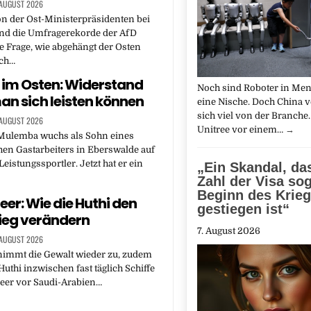
 AUGUST 2026
on der Ost-Ministerpräsidenten bei
und die Umfragerekorde der AfD
e Frage, wie abgehängt der Osten
ich…
im Osten: Widerstand
Noch sind Roboter in Me
n sich leisten können
eine Nische. Doch China v
sich viel von der Branche. 
 AUGUST 2026
Unitree vor einem…
→
Mulemba wuchs als Sohn eines
en Gastarbeiters in Eberswalde auf
eistungssportler. Jetzt hat er ein
„Ein Skandal, da
Zahl der Visa sog
Beginn des Krie
eer: Wie die Huthi den
gestiegen ist“
ieg verändern
7. August 2026
 AUGUST 2026
immt die Gewalt wieder zu, zudem
Huthi inzwischen fast täglich Schiffe
eer vor Saudi-Arabien…