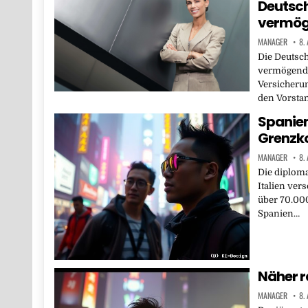
Deutsch
vermög
MANAGER
8.
Die Deutsch
vermögende
Versicherun
den Vorsta
Spanien
Grenzko
MANAGER
8.
Die diplom
Italien ver
über 70.000
Spanien…
Näher r
MANAGER
8.