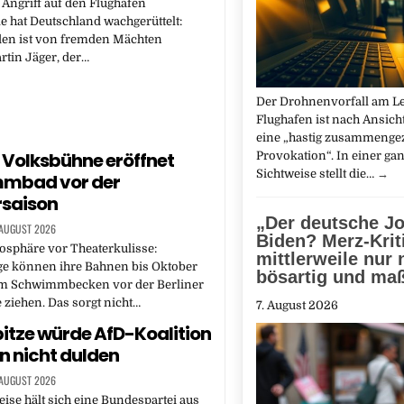
 Angriff auf den Flughafen
le hat Deutschland wachgerüttelt:
den ist von fremden Mächten
rtin Jäger, der…
Der Drohnenvorfall am Le
Flughafen ist nach Ansich
eine „hastig zusammeng
r Volksbühne eröffnet
Provokation“. In einer ga
Sichtweise stellt die…
→
mbad vor der
rsaison
„Der deutsche J
 AUGUST 2026
Biden? Merz-Krit
osphäre vor Theaterkulisse:
mittlerweile nur
ge können ihre Bahnen bis Oktober
bösartig und ma
im Schwimmbecken vor der Berliner
ziehen. Das sorgt nicht…
7. August 2026
tze würde AfD-Koalition
n nicht dulden
 AUGUST 2026
se hält sich eine Bundespartei aus