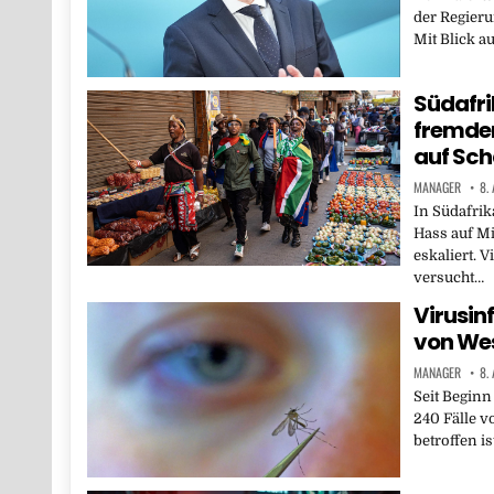
der Regieru
Mit Blick a
Südafri
fremden
auf Sc
MANAGER
8.
In Südafrik
Hass auf M
eskaliert. V
versucht…
Virusinf
von Wes
MANAGER
8.
Seit Beginn
240 Fälle v
betroffen is