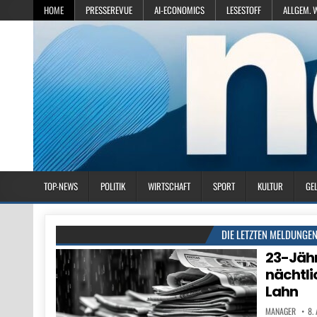
HOME
PRESSEREVUE
AI-ECONOMICS
LESESTOFF
ALLGEM. 
TOP-NEWS
POLITIK
WIRTSCHAFT
SPORT
KULTUR
GE
DIE LETZTEN MELDUNGE
23-Jähr
nächtli
Lahn
MANAGER
8.