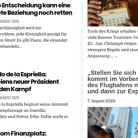
e Entscheidung kann eine
ete Beziehung noch retten
 AUGUST 2026
achlässigkeit wird ein
Trotz des Kriegs erhalten 
oblem, jede Kleinigkeit genügt für
viele Russen Touristen-Vis
 Streit: Es gibt Paare, die einander
EU. Jan-Christoph Oetjen 
 behandeln…
strengere Regeln und eine
Anpassung.…
→
„Stellen Sie sich 
 de la Espriella:
kommt im Vorber
ens neuer Präsident
des Flughafens n
n den Kampf
und dann zur Exp
 AUGUST 2026
7. August 2026
 la Espriella beginnt seine Amtszeit
ampfansage an Guerilla,
en und Petros Erbe. Dafür sucht er
om Finanzplatz: