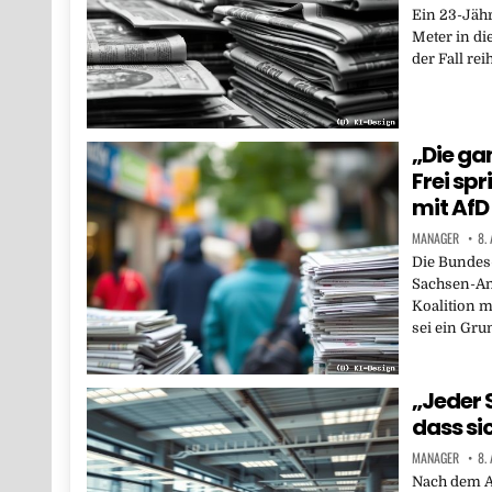
Ein 23-Jähr
Meter in di
der Fall rei
„Die ga
Frei sp
mit AfD
MANAGER
8.
Die Bundes
Sachsen-An
Koalition m
sei ein Gru
„Jeder S
dass si
MANAGER
8.
Nach dem A