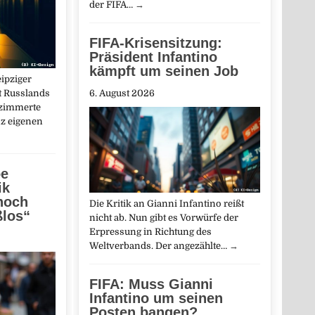
der FIFA…
→
FIFA-Krisensitzung:
Präsident Infantino
kämpft um seinen Job
ipziger
t Russlands
6. August 2026
ezimmerte
nz eigenen
oe
ik
 noch
Die Kritik an Gianni Infantino reißt
ßlos“
nicht ab. Nun gibt es Vorwürfe der
Erpressung in Richtung des
Weltverbands. Der angezählte…
→
FIFA: Muss Gianni
Infantino um seinen
Posten bangen?