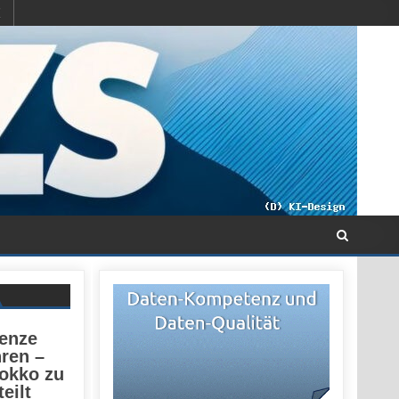
renze
ren –
rokko zu
eilt