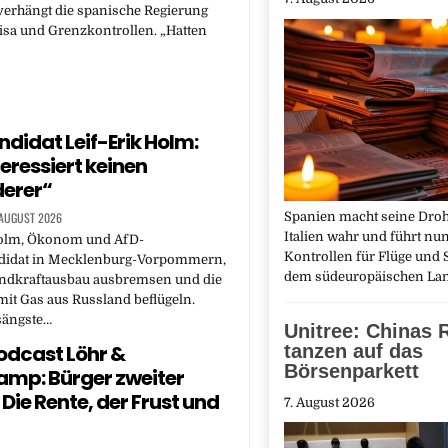
verhängt die spanische Regierung
isa und Grenzkontrollen. „Hatten
didat Leif-Erik Holm:
teressiert keinen
erer“
 AUGUST 2026
Spanien macht seine Dro
Italien wahr und führt nun
Holm, Ökonom und AfD-
Kontrollen für Flüge und S
didat in Mecklenburg-Vorpommern,
dem südeuropäischen L
indkraftausbau ausbremsen und die
it Gas aus Russland beflügeln.
sängste…
Unitree: Chinas 
dcast Löhr &
tanzen auf das
Börsenparkett
mp: Bürger zweiter
Die Rente, der Frust und
7. August 2026