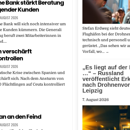
e Bank stärkt Beratung
ender Kunden
 AUGUST 2026
e Bank will sich noch intensiver um
Stefan Erdweg sieht deuts
 Kunden kümmern. Die Generali
Flughäfen bei der Drohn
g beruft zwei Mitarbeiterinnen in
technisch und personell 
nd….
gerüstet. „Das sehen wir 
 verschärft
Vorfall, wo…
→
ntrollen
 AUGUST 2026
„Es liegt auf der
…“ – Russland
atische Krise zwischen Spanien und
veröffentlicht Er
schärft sich. Nach dem Ansturm von
nach Drohnenvorf
 Flüchtlingen auf Ceuta kontrolliert
Leipzig
7. August 2026
an an den Feind
 AUGUST 2026