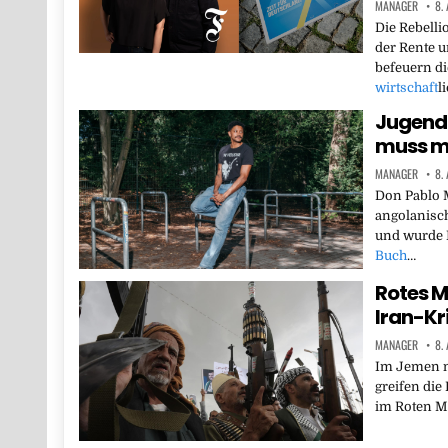
MANAGER
8.
Die Rebelli
der Rente 
befeuern di
wirtschaft
l
Jugend 
muss ma
MANAGER
8.
Don Pablo 
angolanisch
und wurde L
Buch
…
Rotes M
Iran-Kr
MANAGER
8.
Im Jemen n
greifen die 
im Roten M