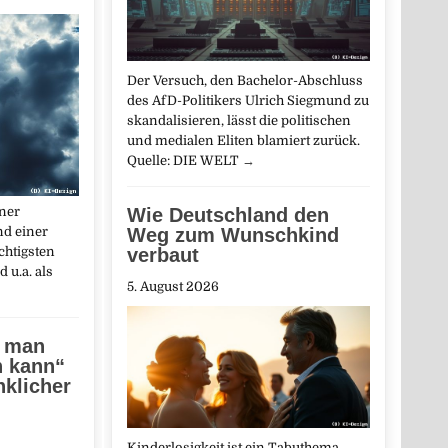
Der Versuch, den Bachelor-Abschluss
des AfD-Politikers Ulrich Siegmund zu
skandalisieren, lässt die politischen
und medialen Eliten blamiert zurück.
Quelle: DIE WELT
→
iner
Wie Deutschland den
d einer
Weg zum Wunschkind
chtigsten
verbaut
 u.a. als
5. August 2026
e man
n kann“
klicher
Kinderlosigkeit ist ein Tabuthema.