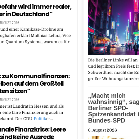
Gefahr wird immer realer,
er in Deutschland“
 AUGUST 2026
und einer Kamikaze-Drohne am
lughafen erklärt Matthias Lehna, Vice
von Quantum Systems, warum es für
Die Berliner Linke will an
und legt ihren Preis fest: 
Schwerdtner macht die E
t zu Kommunalfinanzen:
großer Wohnungskonzer
eiben auf dem Großteil
ten sitzen“
„Macht mich
 AUGUST 2026
wahnsinnig“, sag
er ist Landrat in Hessen und als
Berliner SPD-
 eine faire Finanzierung auch in
Spitzenkandidat 
bekannt. Der CDU-
Politik
er…
Bundes-SPD
le Finanzkrise: Leere
6. August 2026
sind keine Ausrede