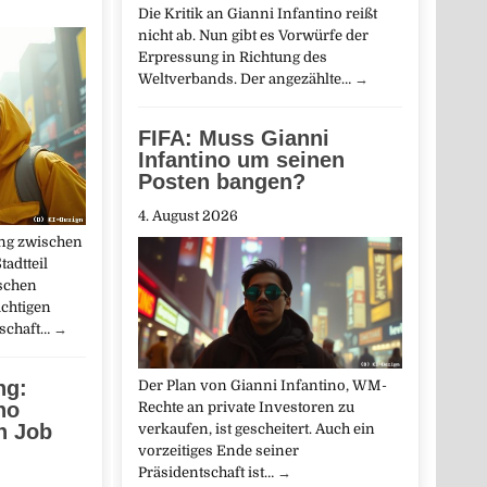
Die Kritik an Gianni Infantino reißt
nicht ab. Nun gibt es Vorwürfe der
Erpressung in Richtung des
Weltverbands. Der angezählte…
→
FIFA: Muss Gianni
Infantino um seinen
Posten bangen?
4. August 2026
ung zwischen
adtteil
schen
ächtigen
tschaft…
→
ng:
Der Plan von Gianni Infantino, WM-
no
Rechte an private Investoren zu
n Job
verkaufen, ist gescheitert. Auch ein
vorzeitiges Ende seiner
Präsidentschaft ist…
→