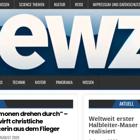
WISSEN
SCIENCE THEMEN
KULTUR
REISE
IMPRESSUM UND DATENSCHUTZ
LD
TECHNIK
MOTOR
PANORAMA
WISSEN
N
AKTUELL
monen drehen durch“ –
Weltweit erster
wirft christliche
Halbleiter-Maser
cerin aus dem Flieger
realisiert
 AUGUST 2026