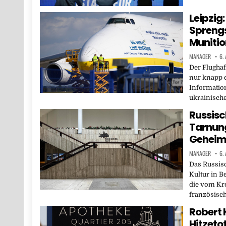
Leipzig
Sprengs
Munitio
MANAGER
6.
Der Flughaf
nur knapp e
Informatio
ukrainisch
Russisch
Tarnung
Geheim
MANAGER
6.
Das Russis
Kultur in Be
die vom Kre
französisc
Robert 
Hitzeto