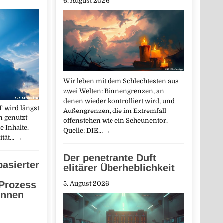
6. August 2026
Wir leben mit dem Schlechtesten aus
zwei Welten: Binnengrenzen, an
denen wieder kontrolliert wird, und
 wird längst
Außengrenzen, die im Extremfall
n genutzt –
offenstehen wie ein Scheunentor.
e Inhalte.
Quelle: DIE…
→
ität…
→
Der penetrante Duft
basierter
elitärer Überheblichkeit
m
 Prozess
5. August 2026
innen