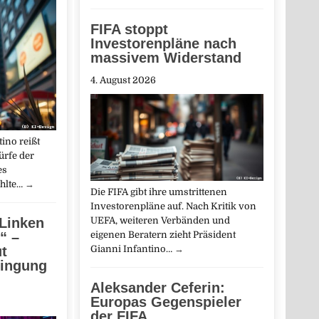
FIFA stoppt
Investorenpläne nach
massivem Widerstand
4. August 2026
tino reißt
ürfe der
es
ählte…
→
Die FIFA gibt ihre umstrittenen
Investorenpläne auf. Nach Kritik von
 Linken
UEFA, weiteren Verbänden und
“ –
eigenen Beratern zieht Präsident
t
Gianni Infantino…
→
dingung
Aleksander Ceferin:
Europas Gegenspieler
der FIFA