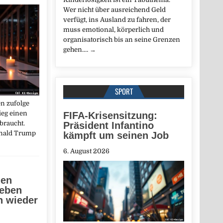
Wer nicht über ausreichend Geld
verfügt, ins Ausland zu fahren, der
muss emotional, körperlich und
organisatorisch bis an seine Grenzen
gehen.…
→
SPORT
n zufolge
ieg einen
FIFA-Krisensitzung:
braucht.
Präsident Infantino
onald Trump
kämpft um seinen Job
6. August 2026
hen
ieben
 wieder