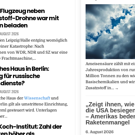
: Flugzeug neben
toff-Drohne war mit
n beladen
 AUGUST 2026
en Leipzig/Halle entging womöglich
iner Katastrophe: Nach
nen von WDR, NDR und SZ war eine
e Frachtmaschine,…
Ameisensäure zählt mit e
es Haus in Berlin:
Jahresproduktion von run
 für russische
Million Tonnen zu den wi
dienste?
Basischemikalien und wird
Zusatzstoff in…
→
 AUGUST 2026
che Haus der
Wissenschaft
und
„Zeigt ihnen, wi
rlin gilt als umstrittene Einrichtung,
die USA besiege
ml gesteuert wird. Unterlagen
– Amerikas beden
her…
Raketenmangel
Koch-Institut: Zahl der
6. August 2026
ten höher als