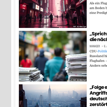
Als ein Flu
am Boden bl
eine Predig
„Spricht
die näc
MANAGER
6.
CDU-
Politi
Russland hi
Flughafen 
Anders seh
„Folge 
Angriff
deutsch
zerstör