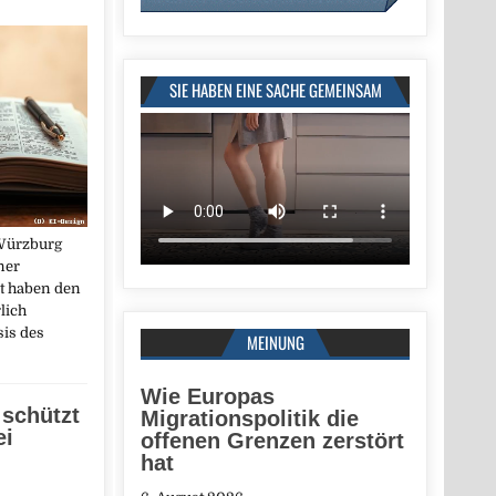
SIE HABEN EINE SACHE GEMEINSAM
 Würzburg
ner
at haben den
lich
sis des
MEINUNG
Wie Europas
schützt
Migrationspolitik die
ei
offenen Grenzen zerstört
hat