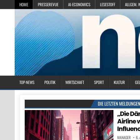
HOME
PRESSEREVUE
AI-ECONOMICS
LESESTOFF
ALLGEM. 
TOP-NEWS
POLITIK
WIRTSCHAFT
SPORT
KULTUR
GE
DIE LETZTEN MELDUNGE
„Die Dä
Airline 
Influen
MANAGER
6.