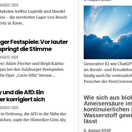
 AUGUST 2026
aketen treffen Logistik und Handel
ine – die zerstörten Lager von Bosch
Moly in Kiew…
ger Festspiele: Vor lauter
springt die Stimme
 AUGUST 2026
est: Ádám Fischer und Birgit Kajtna-
Generative KI wie ChatGPT
en bei den Salzburger Festspielen
im Berufs- und Privatlebe
he Oper „Lucio Silla“ heraus….
häufig auch für vertraulich
Forscher der FernUnivers
 und die AfD: Ein
Wie sich aus bio
er korrigiert sich
Ameisensäure i
 AUGUST 2026
kontinuierlichen
t in Ordnung, die AfD in die Nähe der
Wasserstoff gew
cken, sagte der Historiker Götz Aly,
lässt
6. August 2026