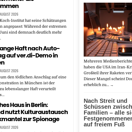
ommen
 AUGUST 2026
Koch-Institut hat seine Schätzungen
en angepasst: Während der extremen
 Juni sind demnach deutlich mehr
…
ange Haft nach Auto-
g auf ver.di-Demo in
en
Mehreren Medienberichte
haben die USA im Iran-Kr
 AUGUST 2026
Großteil ihrer Raketen ver
um den tödlichen Anschlag auf eine
Dieser Mangel scheint D
nstration in München ist der
erheblich zu…
→
zu lebenslanger Haft verurteilt
as…
Nach Streit und
es Haus in Berlin:
Schüssen zwisc
d nutzt Kulturaustausch
Familien – alle s
kmantel zur Spionage
Festgenommenen
auf freiem Fuß
 AUGUST 2026