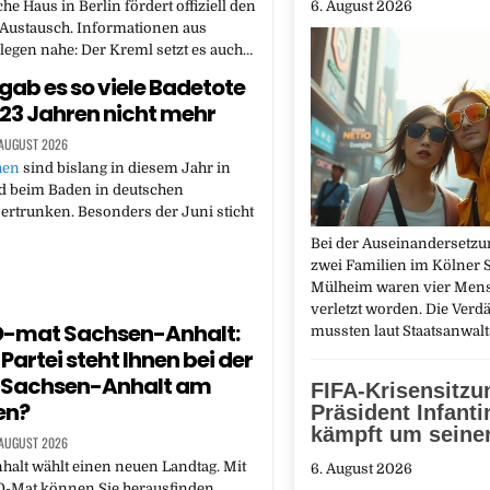
6. August 2026
he Haus in Berlin fördert offiziell den
 Austausch. Informationen aus
legen nahe: Der Kreml setzt es auch…
 gab es so viele Badetote
t 23 Jahren nicht mehr
 AUGUST 2026
hen
sind bislang in diesem Jahr in
d beim Baden in deutschen
rtrunken. Besonders der Juni sticht
Bei der Auseinandersetz
zwei Familien im Kölner St
Mülheim waren vier Men
verletzt worden. Die Verd
-mat Sachsen-Anhalt:
mussten laut Staatsanwal
Partei steht Ihnen bei der
n Sachsen-Anhalt am
FIFA-Krisensitzu
en?
Präsident Infanti
kämpft um seine
 AUGUST 2026
alt wählt einen neuen Landtag. Mit
6. August 2026
-Mat können Sie herausfinden,