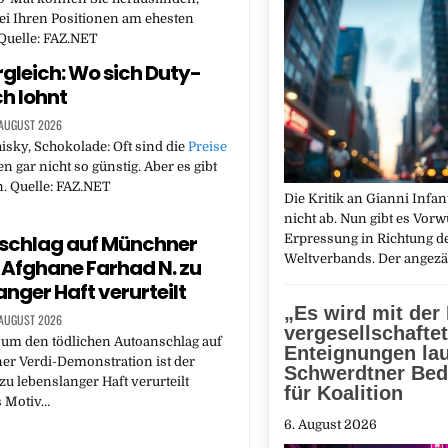
ei Ihren Positionen am ehesten
 Quelle: FAZ.NET
rgleich: Wo sich Duty-
ch lohnt
 AUGUST 2026
sky, Schokolade: Oft sind die
Preise
n gar nicht so günstig. Aber es gibt
 Quelle: FAZ.NET
Die Kritik an Gianni Infan
nicht ab. Nun gibt es Vorw
schlag auf Münchner
Erpressung in Richtung d
Weltverbands. Der angez
Afghane Farhad N. zu
anger Haft verurteilt
„Es wird mit der
 AUGUST 2026
vergesellschaftet
 um den tödlichen Autoanschlag auf
Enteignungen lau
er Verdi-Demonstration ist der
Schwerdtner Be
zu lebenslanger Haft verurteilt
für Koalition
s Motiv…
6. August 2026