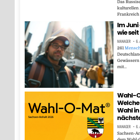
Das Russisc
kulturellen
Frankreich 
Im Juni
wie sei
MANAGER
6.
261
Mensc
Deutschlan
Gewässern e
mit…
Wahl-O
Welche 
Wahl i
nächst
MANAGER
6.
Sachsen-Anh
dem Wahl-O