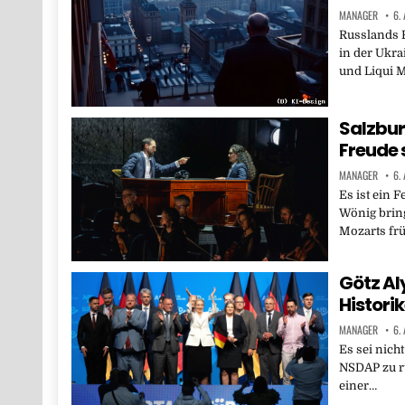
MANAGER
6.
Russlands R
in der Ukra
und Liqui 
Salzbur
Freude 
MANAGER
6.
Es ist ein F
Wönig bring
Mozarts frü
Götz Aly
Historik
MANAGER
6.
Es sei nich
NSDAP zu rü
einer…