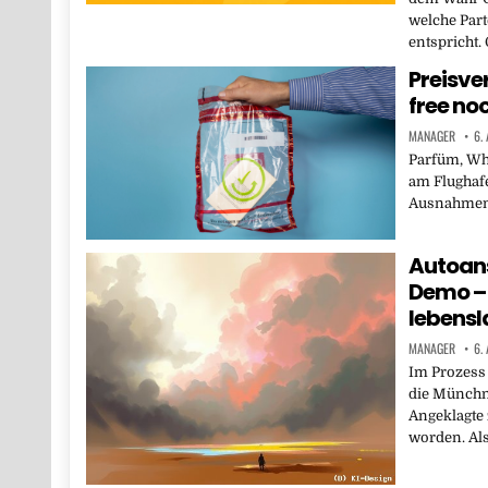
welche Part
entspricht.
Preisve
free no
MANAGER
6.
Parfüm, Whi
am Flughafe
Ausnahmen.
Autoan
Demo – 
lebensl
MANAGER
6.
Im Prozess
die Münchn
Angeklagte 
worden. Al