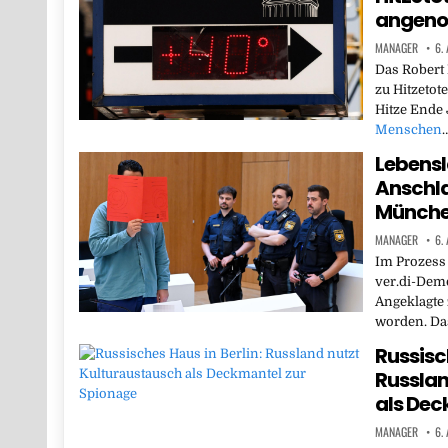
angen
MANAGER
6.
Das Robert 
zu Hitzetot
Hitze Ende
Menschen
Lebensl
Anschla
Münch
MANAGER
6.
Im Prozess 
ver.di-Demo
Angeklagte 
worden. D
Russisch
Russlan
als Dec
MANAGER
6.