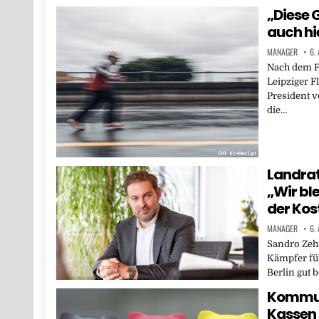
„Diese 
auch hi
MANAGER
6.
Nach dem F
Leipziger F
President 
die…
Landra
„Wir bl
der Kos
MANAGER
6.
Sandro Zehn
Kämpfer für
Berlin gut 
Kommuna
Kassen 