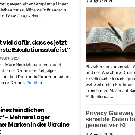
6. August 2026
gzeug wegen einer Verspätung länger
eiben muss, hält eine Influencerin
t auf dem Gang – das…
 viel dafür, dass es jetzt
hste Eskalationsstufe ist“
 AUGUST 2026
k
er Marc Henrichmann vermutet
Physiker der Universität
nter der Drohne am Leipziger
und des Würzburg-Dresd
– und lobt Dobrindts Kommunikation.
Exzellenzclusters ctd.qm
en es Grünen-
Politik
er…
weltweit ersten kontinuier
arbeitenden Maser auf Ba
Halbleiters…
→
eines feindlichen
Privacy Gateway 
s“ – Mehrere Lager
sensible Daten b
er Marken in der Ukraine
generativer KI
t
6. August 2026