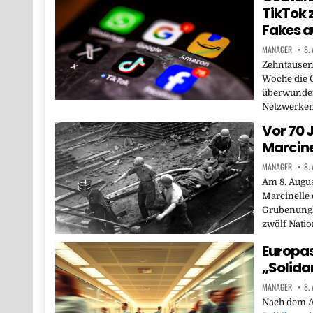
TikTok
Fakes a
MANAGER
8.
Zehntause
Woche die 
überwunden
Netzwerken
Vor 70 
Marcine
MANAGER
8.
Am 8. Augus
Marcinelle 
Grubenungl
zwölf Natio
Europas
„Solida
MANAGER
8.
Nach dem A