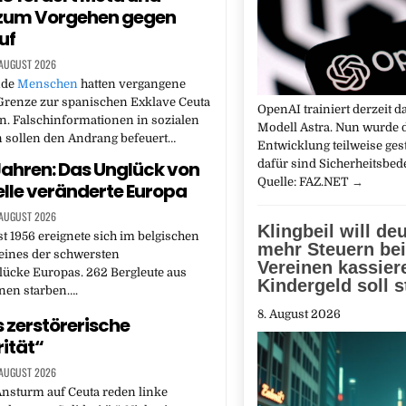
 zum Vorgehen gegen
uf
 AUGUST 2026
nde
Menschen
hatten vergangene
Grenze zur spanischen Exklave Ceuta
OpenAI trainiert derzeit d
. Falschinformationen in sozialen
Modell Astra. Nun wurde 
 sollen den Andrang befeuert…
Entwicklung teilweise ges
dafür sind Sicherheitsbe
Jahren: Das Unglück von
Quelle: FAZ.NET
→
lle veränderte Europa
 AUGUST 2026
Klingbeil will deu
t 1956 ereignete sich im belgischen
mehr Steuern bei
eines der schwersten
Vereinen kassier
ücke Europas. 262 Bergleute aus
Kindergeld soll s
nen starben….
8. August 2026
 zerstörerische
rität“
 AUGUST 2026
nsturm auf Ceuta reden linke