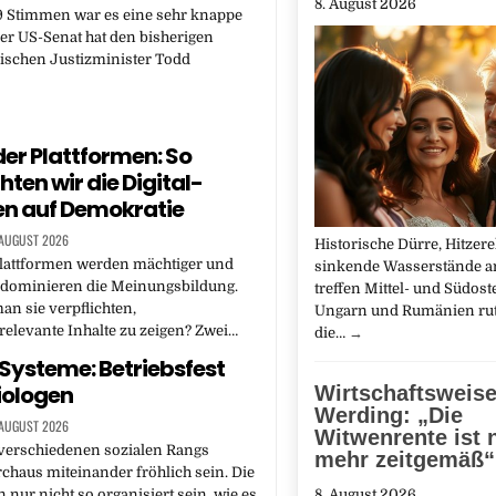
8. August 2026
9 Stimmen war es eine sehr knappe
er US-Senat hat den bisherigen
schen Justizminister Todd
er Plattformen: So
hten wir die Digital-
n auf Demokratie
 AUGUST 2026
Historische Dürre, Hitzer
plattformen werden mächtiger und
sinkende Wasserstände a
e dominieren die Meinungsbildung.
treffen Mittel- und Südost
n sie verpflichten,
Ungarn und Rumänien rut
elevante Inhalte zu zeigen? Zwei…
die…
→
 Systeme: Betriebsfest
iologen
Wirtschaftsweise
Werding: „Die
 AUGUST 2026
Witwenrente ist 
verschiedenen sozialen Rangs
mehr zeitgemäß“
haus miteinander fröhlich sein. Die
n nur nicht so organisiert sein, wie es
8. August 2026