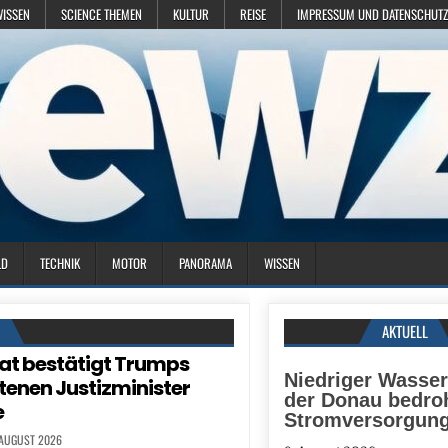
WISSEN
SCIENCE THEMEN
KULTUR
REISE
IMPRESSUM UND DATENSCHUTZ
LD
TECHNIK
MOTOR
PANORAMA
WISSEN
N
AKTUELL
at bestätigt Trumps
Niedriger Wasse
tenen Justizminister
der Donau bedro
e
Stromversorgun
 AUGUST 2026