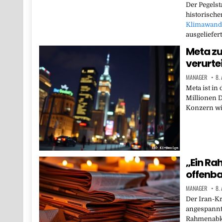
Der Pegelst
historische
Klimawand
ausgeliefer
Meta zu
verurtei
MANAGER
8.
Meta ist in
Millionen D
Konzern wi
„Ein R
offenba
MANAGER
8.
Der Iran-Kr
angespannt
Rahmenabko