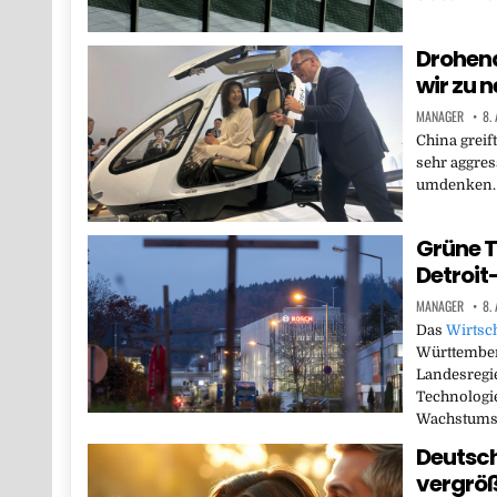
Drohend
wir zu n
MANAGER
8.
China greif
sehr aggres
umdenken. 
Grüne T
Detroit
MANAGER
8.
Das
Wirtsch
Württemberg
Landesregie
Technologi
Wachstumss
Deutsch
vergröß