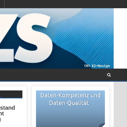
rstand
ht
g