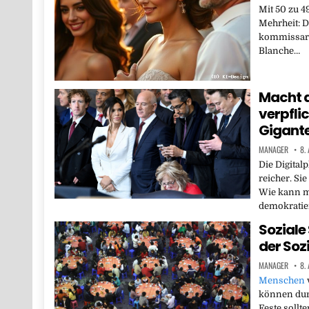
Mit 50 zu 4
Mehrheit: D
kommissari
Blanche…
Macht d
verpflic
Gigante
MANAGER
8.
Die Digital
reicher. Si
Wie kann ma
demokratier
Soziale
der Soz
MANAGER
8.
Menschen
können durc
Feste sollte