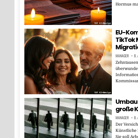
Hormus mac
EU-Kom
TikTok 
Migrati
MANAGER
8.
Zehntausend
überwunden
Informatio
Kommissari
Umbau b
große K
MANAGER
8.
Der Versich
Künstliche 
Sie soll Ar