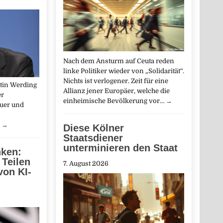
Nach dem Ansturm auf Ceuta reden
linke Politiker wieder von „Solidarität“.
Nichts ist verlogener. Zeit für eine
tin Werding
Allianz jener Europäer, welche die
er
einheimische Bevölkerung vor…
→
euer und
…
→
Diese Kölner
Staatsdiener
unterminieren den Staat
nken:
 Teilen
7. August 2026
von KI-