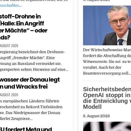
nschaftler
…
toff-Drohne in
Halle: Ein Angriff
r Mächte“ – oder
nds?
 AUGUST 2026
Der Wirtschaftsweise Mar
regierung bezeichnet den Drohnen-
fordert die Abschaffung d
 Angriff „fremder Mächte“. Eine
Witwenrente. Sie sei zu t
isung an Russland vermeidet sie.
veraltet. Auch bei der
gsexperten sehen Hinweise auf eine…
Beamtenversorgung soll
wasser der Donau legt
 und Wracks frei
Sicherheitsbede
OpenAI stoppt in
 AUGUST 2026
die Entwicklung 
n europäischen Ländern führten
Modell
Trockenheit zu Rekord-Tiefständen
se. Das Niedrigwasser der Donau
8. August 2026
allerlei Zeugnisse…
EU fordert Meta und