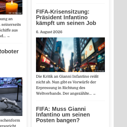
FIFA-Krisensitzung:
Präsident Infantino
hung an
kämpft um seinen Job
 seinerseits
chiffe aus
6. August 2026
and…
→
Roboter
Die Kritik an Gianni Infantino reißt
nicht ab. Nun gibt es Vorwürfe der
Erpressung in Richtung des
Weltverbands. Der angezählte…
→
FIFA: Muss Gianni
Infantino um seinen
Posten bangen?
nschenform
erspricht