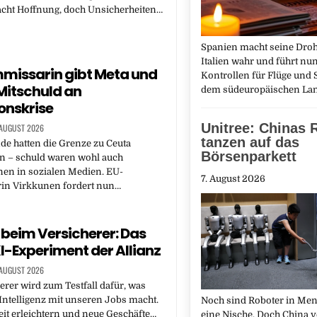
ht Hoffnung, doch Unsicherheiten…
Spanien macht seine Dro
Italien wahr und führt nun
missarin gibt Meta und
Kontrollen für Flüge und S
Mitschuld an
dem südeuropäischen L
onskrise
Unitree: Chinas 
 AUGUST 2026
tanzen auf das
e hatten die Grenze zu Ceuta
Börsenparkett
 – schuld waren wohl auch
nen in sozialen Medien. EU-
7. August 2026
n Virkkunen fordert nun…
eim Versicherer: Das
I-Experiment der Allianz
 AUGUST 2026
erer wird zum Testfall dafür, was
Intelligenz mit unseren Jobs macht.
Noch sind Roboter in Me
beit erleichtern und neue Geschäfte…
eine Nische. Doch China v