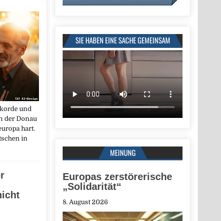
SIE HABEN EINE SACHE GEMEINSAM
ekorde und
n der Donau
europa hart.
schen in
MEINUNG
r
Europas zerstörerische
„Solidarität“
nicht
8. August 2026