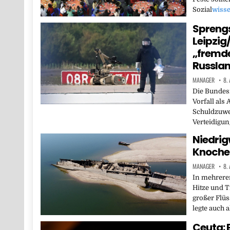
Sozial
wisse
Sprengs
Leipzig/
„fremde
Russla
MANAGER
8.
Die Bundes
Vorfall als
Schuldzuwe
Verteidigun
Niedrig
Knochen
MANAGER
8.
In mehrere
Hitze und 
großer Flüs
legte auch 
Ceuta: 