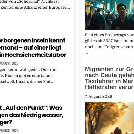
eder von „Solidarität“. Nichts ist
 Zeit für eine Allianz jener Europäer,…
Statt ​eines Freibetrags ‌v
erborgenen Inseln kennt
gibt es ab 2027 laut einem
mand – auf einer liegt
noch eine Freigrenze von
→
in Hochsicherheitslabor
 AUGUST 2026
Migranten zur G
gen kennt wohl jeder. Doch an
nach Ceuta gefah
s Küsten gibt es eine kaum
Taxifahrer in Ma
elwelt: Inseln, die bei Flut…
Haftstrafen verurt
7. August 2026
 „Auf den Punkt“: Was
egen das Niedrigwasser,
öger?
 AUGUST 2026