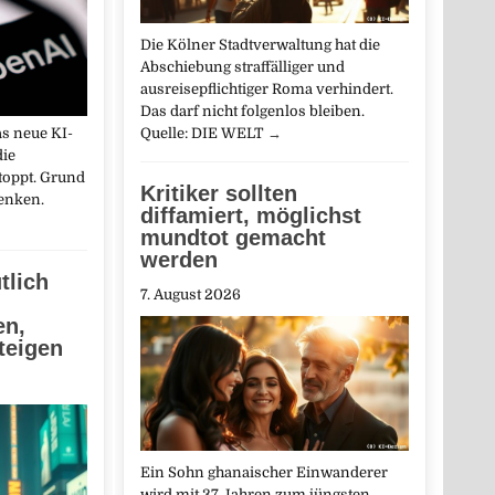
Die Kölner Stadtverwaltung hat die
Abschiebung straffälliger und
ausreisepflichtiger Roma verhindert.
Das darf nicht folgenlos bleiben.
as neue KI-
Quelle: DIE WELT
→
die
toppt. Grund
Kritiker sollten
denken.
diffamiert, möglichst
mundtot gemacht
werden
tlich
7. August 2026
en,
teigen
Ein Sohn ghanaischer Einwanderer
wird mit 37 Jahren zum jüngsten