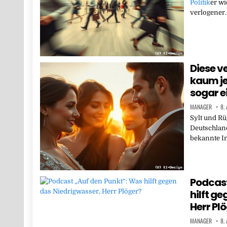
Politik
er wi
verlogener.
Diese v
kaum je
sogar e
MANAGER
8.
Sylt und Rü
Deutschland
bekannte Ins
Podcast
hilft g
Herr Pl
MANAGER
8.