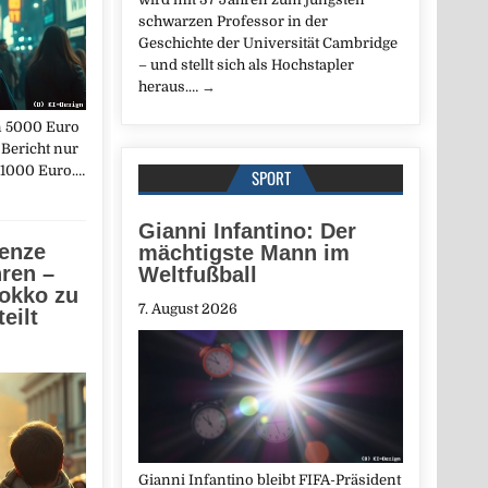
schwarzen Professor in der
Geschichte der Universität Cambridge
– und stellt sich als Hochstapler
heraus.…
→
on 5000 Euro
 Bericht nur
 1000 Euro.…
SPORT
Gianni Infantino: Der
renze
mächtigste Mann im
ren –
Weltfußball
rokko zu
7. August 2026
eilt
Gianni Infantino bleibt FIFA-Präsident