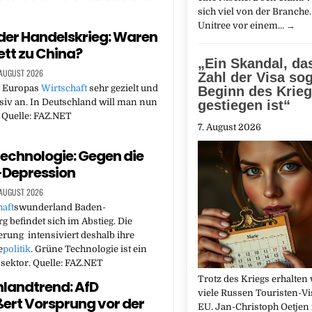
sich viel von der Branche. 
Unitree vor einem…
→
er Handelskrieg: Waren
ett zu China?
„Ein Skandal, da
 AUGUST 2026
Zahl der Visa sog
t Europas
Wirtschaft
sehr gezielt und
Beginn des Krie
siv an. In Deutschland will man nun
gestiegen ist“
Quelle: FAZ.NET
7. August 2026
echnologie: Gegen die
-Depression
 AUGUST 2026
aft
swunderland Baden-
 befindet sich im Abstieg. Die
rung intensiviert deshalb ihre
e
politik
. Grüne Technologie ist ein
ektor. Quelle: FAZ.NET
Trotz des Kriegs erhalten 
landtrend: AfD
viele Russen Touristen-Vis
ert Vorsprung vor der
EU. Jan-Christoph Oetjen 