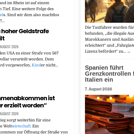
and im Rhein ist auf einem
n Tief. Eine weitere Folge des
el
s. Sind wir dem also machtlos
t?…
Die Taxifahrer wurden für
 hoher Geldstrafe
befunden, „die illegale Au
lt
Marokkanern und Auslän
erleichtert“ und „Fahrgäs
 AUGUST 2026
Lizenz befördert“ zu…
→
 den USA zu einer Strafe von 567
ollar verurteilt worden. Dem
rd vorgeworfen,
Kind
er nicht…
Spanien führt
Grenzkontrollen 
Italien ein
7. August 2026
ahmenabkommen ist
r erzielt worden“
 AUGUST 2026
ieg sorgt weiterhin für eine
e Welt
wirtschaft
. Ein
mmen zur Öffnung der Straße von