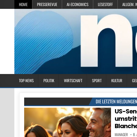
HOME
PRESSEREVUE
AI-ECONOMICS
LESESTOFF
ALLGEM. 
TOP-NEWS
POLITIK
WIRTSCHAFT
SPORT
KULTUR
GE
DIE LETZTEN MELDUNGE
US-Sen
umstrit
Blanch
MANAGER
8.