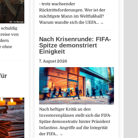
- trotz wachsender
Rücktrittsforderungen. Wer ist der
mächtigste Mann im Weltfußball?
Warum wandte sich die UEFA…
→
 schuldig
sreise von
Nach Krisenrunde: FIFA-
dern
Spitze demonstriert
te ohne
Einigkeit
7. August 2026
für
Nach heftiger Kritik an den
Investorenplänen stellt sich die FIFA-
Spitze demonstrativ hinter Präsident
Infantino. Angriffe auf die Integrität
der FIFA…
→